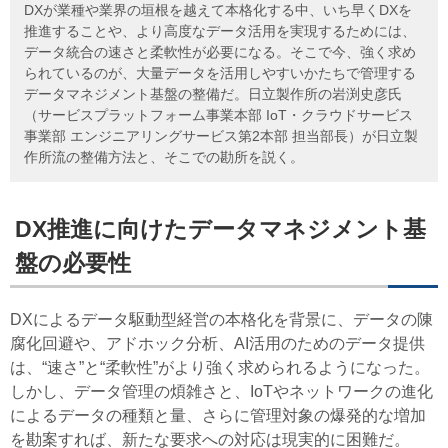
DXが業種や業界の垣根を越えて本格化する中、いち早くDXを
推進することや、より高度なデータ活用を実現するためには、
データ統合の速さと柔軟性が必要になる。そこで今、強く求め
られているのが、大量データを活用しやすいかたちで管理する
データマネジメント基盤の整備だ。日立製作所の岩渕史彦氏
（サービスプラットフォーム事業本部 IoT・クラウドサービス
事業部 エンジニアリングサービス第2本部 担当部長）が日立製
作所流の整備方法と、そこでの勘所を説く。
DX推進に向けたデータマネジメント基
盤の必要性
DXによるデータ駆動型経営の本格化を背景に、データの陳
腐化回避や、アドホック分析、AI活用のためのデータ提供
は、“速さ”と“柔軟性”がより強く求められるようになった。
しかし、データ管理の煩雑さと、IoTやネットワークの進化
によるデータの種類と量、さらに管理対象の爆発的な増加
を勘案すれば、新たな要求への対応は現実的に困難だ。