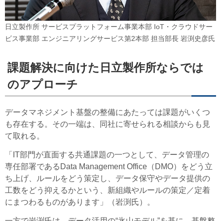
日立製作所 サービスプラットフォーム事業本部 IoT・クラウドサー
ビス事業部 エンジニアリングサービス第2本部 担当部長 岩渕史彦氏
課題解決に向けた日立製作所ならでは
のアプローチ
データマネジメント基盤の整備にあたっては課題がいくつ
も存在する。その一端は、同社に寄せられる相談からも見
て取れる。
「IT部門が直面する共通課題の一つとして、データ管理の
専任部署であるData Management Office（DMO）をどう立
ち上げ、ルールをどう策定し、データ保守やデータ提供の
工数をどう抑えるかという、新組織やルールの策定／定着
にまつわるものがあります」（岩渕氏）。
一方で岩渕氏は、データ活用の“氷山モデル”を基に、基盤整