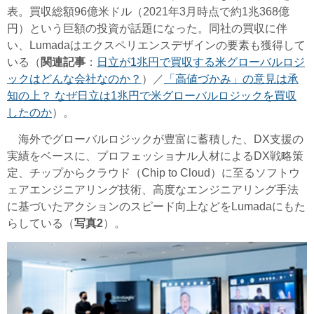
表。買収総額96億米ドル（2021年3月時点で約1兆368億
円）という巨額の投資が話題になった。同社の買収に伴
い、Lumadaはエクスペリエンスデザインの要素も獲得して
いる（
関連記事
：
日立が1兆円で買収する米グローバルロジ
ックはどんな会社なのか？
）／
「高値づかみ」の意見は承
知の上？ なぜ日立は1兆円で米グローバルロジックを買収
したのか
）。
海外でグローバルロジックが豊富に蓄積した、DX支援の
実績をベースに、プロフェッショナル人材によるDX戦略策
定、チップからクラウド（Chip to Cloud）に至るソフトウ
ェアエンジニアリング技術、高度なエンジニアリング手法
に基づいたアクションのスピード向上などをLumadaにもた
らしている（
写真2
）。