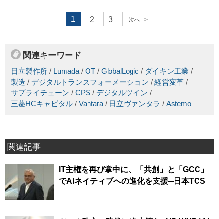
1
2
3
次へ
>
関連キーワード
日立製作所
/
Lumada
/
OT
/
GlobalLogic
/
ダイキン工業
/
製造
/
デジタルトランスフォーメーション
/
経営変革
/
サプライチェーン
/
CPS
/
デジタルツイン
/
三菱HCキャピタル
/
Vantara
/
日立ヴァンタラ
/
Astemo
関連記事
IT主権を再び掌中に、「共創」と「GCC」
でAIネイティブへの進化を支援─日本TCS