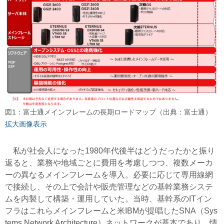
図1：富士通メインフレームの長期ロードマップ（出典：富士通）
拡大画像表示
私が社会人になった1980年代後半はどうだったかと振り
返ると、業務や地域ごとに費用を考慮しつつ、複数メーカ
ーの異なるメインフレームを導入。必要に応じて専用線網
で接続し、その上で会計や販売管理などの基幹業務システ
ムを内製して構築・運用していた。当時、基幹系のITイン
フラはこれらメインフレームと米IBMが提唱したSNA（Sys
tems Network Architecture）ネットワークが基本であり、情