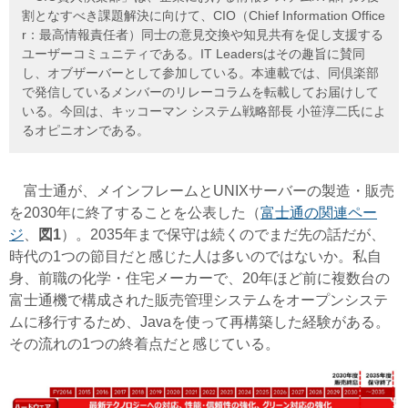
割となすべき課題解決に向けて、CIO（Chief Information Office
r：最高情報責任者）同士の意見交換や知見共有を促し支援する
ユーザーコミュニティである。IT Leadersはその趣旨に賛同
し、オブザーバーとして参加している。本連載では、同倶楽部
で発信しているメンバーのリレーコラムを転載してお届けして
いる。今回は、キッコーマン システム戦略部長 小笹淳二氏によ
るオピニオンである。
富士通が、メインフレームとUNIXサーバーの製造・販売
を2030年に終了することを公表した（
富士通の関連ペー
ジ
、
図1
）。2035年まで保守は続くのでまだ先の話だが、
時代の1つの節目だと感じた人は多いのではないか。私自
身、前職の化学・住宅メーカーで、20年ほど前に複数台の
富士通機で構成された販売管理システムをオープンシステ
ムに移行するため、Javaを使って再構築した経験がある。
その流れの1つの終着点だと感じている。