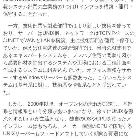
報システム部門の主業務の1つはITインフラを構築・運用・
保守することだった。
一方、技術部門や製造部門ではより新しい技術を使って
おり、サーバーはUNIX機、ネットワークはTCP/IPベースの
JUNETでWANとLANを構築。主に技術部門が運用・保守し
ていた。例えば住宅関連の製造部門では、当時のAI技術で
あるエキスパートシステムを、プレハブ住宅の間取り図か
ら必要部材を抽出するシステムや工場における工程計画を
作成するシステムに組み込んでいた。オフィス業務をサポ
ートするWindowsサーバーも多数あった。こういったシス
テムは基幹系に対し、技術系や情報系などと呼ばれてい
た。
しかし、2000年以降、オープン化の流れが加速し、基幹
系と情報系という分類があいまいになり、徐々にUNIXを源
流とするLinuxが主流となり、独自のOSやCPUを使ったメ
インフレームはもちろん、メーカー個別のCPUで稼働する
UNIXサーバーもフェードアウトしていく傾向が顕著にな