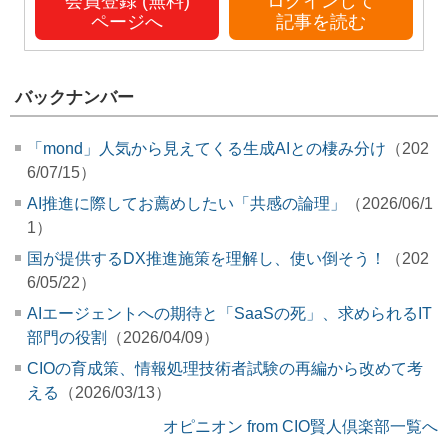
会員登録 (無料)
ログインして
ページへ
記事を読む
バックナンバー
「mond」人気から見えてくる生成AIとの棲み分け
（202
6/07/15）
AI推進に際してお薦めしたい「共感の論理」
（2026/06/1
1）
国が提供するDX推進施策を理解し、使い倒そう！
（202
6/05/22）
AIエージェントへの期待と「SaaSの死」、求められるIT
部門の役割
（2026/04/09）
CIOの育成策、情報処理技術者試験の再編から改めて考
える
（2026/03/13）
オピニオン from CIO賢人倶楽部一覧へ