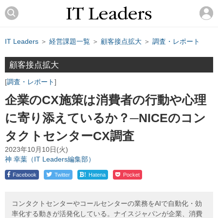
IT Leaders
＞
経営課題一覧
＞
顧客接点拡大
＞
調査・レポート
顧客接点拡大
調査・レポート
企業のCX施策は消費者の行動や心理
に寄り添えているか？─NICEのコン
タクトセンターCX調査
2023年10月10日(火)
神 幸葉（IT Leaders編集部）
!
Facebook
Twitter
Hatena
Pocket
コンタクトセンターやコールセンターの業務をAIで自動化・効
率化する動きが活発化している。ナイスジャパンが企業、消費