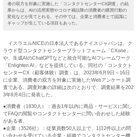
者の双方を対象に実施した「コンタクトセンターCX調査」の結
果からは、AIの活用実態やコロナ禍以降の消費者の購買行動の
変化などが見てとれる。その中では、企業と消費者とで認識に
ギャップが生じている項目もあった。
イスラエルNICEの日本法人であるナイスジャパンは、ク
ラウド型コンタクトセンタープラットフォーム「CXone」
や、生成AIのChatGPTなどと統合可能なAIフレームワーク
「Enlighten AI」などを提供している。同社の「コンタクト
センターCX（顧客体験）調査」は、2023年6月9日～16日
に企業、消費者の双方を対象に実施したWebアンケート調
査である。調査対象の詳細は次のとおりで、調査結果を202
3年8月4日に発表した。
●消費者（1830人）：過去1年以内に商品・サービスに関し
てFAQの閲覧やコンタクトセンターに問い合わせした経験
がある者。
●企業（3526社）：従業員数50人以上で、1日2件以上の問
い合わせを受けている企業・組織でコンタクトセンター機