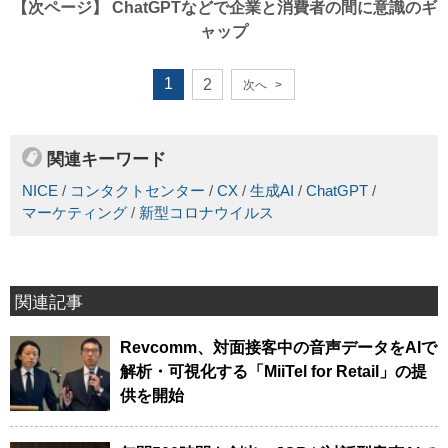
【次ページ】
ChatGPTなどで企業と消費者の間に意識のギ
ャップ
1
2
次へ
>
関連キーワード
NICE
/
コンタクトセンター
/
CX
/
生成AI
/
ChatGPT
/
マーケティング
/
新型コロナウイルス
関連記事
Revcomm、対面接客中の音声データをAIで
解析・可視化する「MiiTel for Retail」の提
供を開始