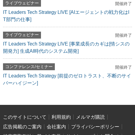
ライブウェビナー
開催終了
IT Leaders Tech Strategy LIVE [AIエージェントの戦力化はI
T部門の仕事]
ライブウェビナー
開催終了
IT Leaders Tech Strategy LIVE [事業成長のカギは[情シスの
開発力] 生成AI時代のシステム開発]
コンファレンス/セミナー
開催終了
IT Leaders Tech Strategy [前提のゼロトラスト、不断のサイ
バーハイジーン]
このサイトについて
利用規約
メルマガ購読
広告掲載のご案内
会社案内
プライバシーポリシー