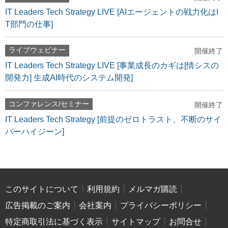
IT Leaders Tech Strategy LIVE [AIエージェントの戦力化はI
T部門の仕事]
ライブウェビナー
開催終了
IT Leaders Tech Strategy LIVE [事業成長のカギは[情シスの
開発力] 生成AI時代のシステム開発]
コンファレンス/セミナー
開催終了
IT Leaders Tech Strategy [前提のゼロトラスト、不断のサイ
バーハイジーン]
このサイトについて
利用規約
メルマガ購読
広告掲載のご案内
会社案内
プライバシーポリシー
特定商取引法に基づく表示
サイトマップ
お問合せ