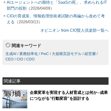
AIエージェントへの期待と「SaaSの死」、求められるIT
部門の役割
（2026/04/09）
CIOの育成策、情報処理技術者試験の再編から改めて考
える
（2026/03/13）
オピニオン from CIO賢人倶楽部一覧へ
関連キーワード
生成AI
/
業務効率化
/
PwC
/
大規模言語モデル
/
経営層
/
CEO
/
CIO
/
CDO
関連記事
企業変革を実現する人材育成とは何か─成果
につながる”行動変容”を設計する