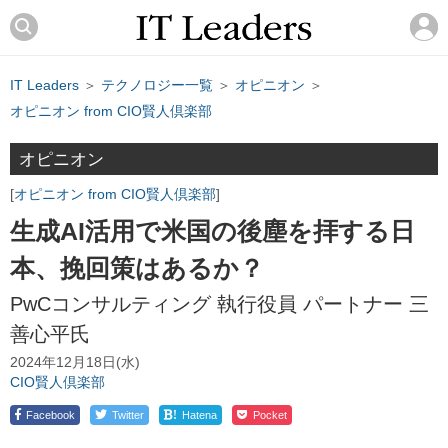
IT Leaders
＞
テクノロジー一覧
＞
オピニオン
＞
オピニオン from CIO賢人倶楽部
オピニオン
オピニオン from CIO賢人倶楽部
生成AI活用で米国の後塵を拝する日
本、挽回策はあるか？
PwCコンサルティング 執行役員 パートナー 三
善心平氏
2024年12月18日(水)
CIO賢人倶楽部
!
Facebook
Twitter
Hatena
Pocket