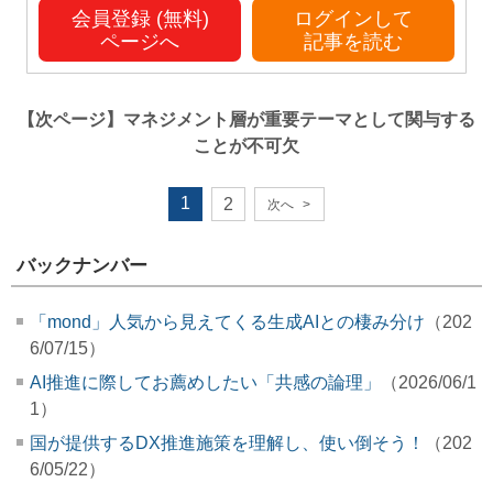
会員登録 (無料)
ログインして
ページへ
記事を読む
【次ページ】
マネジメント層が重要テーマとして関与する
ことが不可欠
1
2
次へ
>
バックナンバー
「mond」人気から見えてくる生成AIとの棲み分け
（202
6/07/15）
AI推進に際してお薦めしたい「共感の論理」
（2026/06/1
1）
国が提供するDX推進施策を理解し、使い倒そう！
（202
6/05/22）