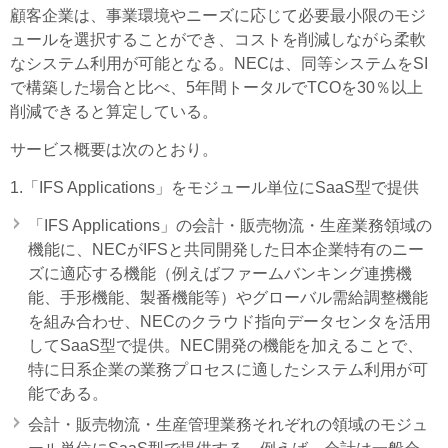
顧客企業は、事業環境やニーズに応じて必要最小限のモジ
ュールを選択することができ、コストを削減しながら柔軟
なシステム利用が可能となる。NECは、同等システムをSI
で構築した場合と比べ、5年間トータルでTCOを30％以上
削減できると算定している。
サービス概要は次のとおり。
1.「IFS Applications」をモジュール単位にSaaS型で提供
「IFS Applications」の会計・販売物流・生産業務領域の
機能に、NECがIFSと共同開発した日本企業特有のニー
ズに適応する機能（例えばファームバンキング連携機
能、手形機能、製番機能等）やグローバル需給調整機能
を組み合わせ、NECのクラウド指向データセンタを活用
してSaaS型で提供。NEC開発の機能を加えることで、
特に日系企業の業務プロセスに適したシステム利用が可
能である。
会計・販売物流・生産管理業務それぞれの領域のモジュ