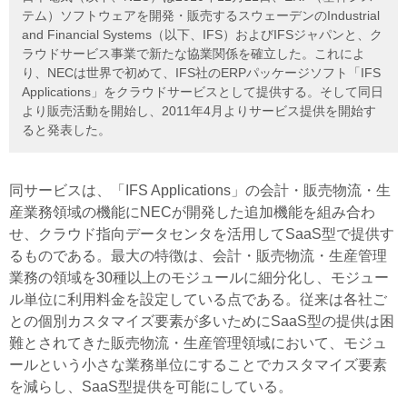
テム）ソフトウェアを開発・販売するスウェーデンのIndustrial
and Financial Systems（以下、IFS）およびIFSジャパンと、ク
ラウドサービス事業で新たな協業関係を確立した。これによ
り、NECは世界で初めて、IFS社のERPパッケージソフト「IFS
Applications」をクラウドサービスとして提供する。そして同日
より販売活動を開始し、2011年4月よりサービス提供を開始す
ると発表した。
同サービスは、「IFS Applications」の会計・販売物流・生
産業務領域の機能にNECが開発した追加機能を組み合わ
せ、クラウド指向データセンタを活用してSaaS型で提供す
るものである。最大の特徴は、会計・販売物流・生産管理
業務の領域を30種以上のモジュールに細分化し、モジュー
ル単位に利用料金を設定している点である。従来は各社ご
との個別カスタマイズ要素が多いためにSaaS型の提供は困
難とされてきた販売物流・生産管理領域において、モジュ
ールという小さな業務単位にすることでカスタマイズ要素
を減らし、SaaS型提供を可能にしている。