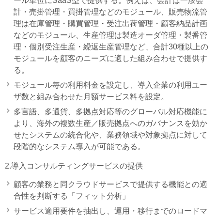
ール単位にSaaS型で提供する。例えば、会計は一般会
計・売掛管理・買掛管理などのモジュール、販売物流管
理は在庫管理・購買管理・受注出荷管理・顧客納品計画
などのモジュール、生産管理は製造オーダ管理・製番管
理・個別受注生産・繰返生産管理など、合計30種以上の
モジュールを顧客のニーズに適した組み合わせで提供す
る。
モジュール毎の利用料金を設定し、導入企業の利用ユー
ザ数と組み合わせた月額サービス料を設定。
多言語、多通貨、多拠点対応等のグローバル対応機能に
より、海外の複数生産／販売拠点へのガバナンスを効か
せたシステムの統合化や、業務領域や対象拠点に対して
段階的なシステム導入が可能である。
2.導入コンサルティングサービスの提供
顧客の業務と同クラウドサービスで提供する機能との適
合性を判断する「フィット分析」
サービス適用要件を抽出し、運用・移行までのロードマ