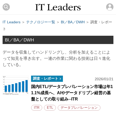
IT Leaders
＞
テクノロジー一覧
＞
BI／BA／DWH
＞ 調査・レポー
ト
BI／BA／DWH
データを収集してハンドリングし、分析を加えることによ
って知見を導き出す。一連の作業に関わる技術は日々進化
している。
調査・レポート
2026/01/21
国内ETL/データプレパレーション市場は年1
1.1%成長へ、AIやデータドリブン経営の基
盤としての取り組み─ITR
ITR
ETL
データプレパレーション