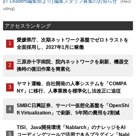
[IT Leaders編集部より] 編集スタッフ募集のお知らせ
(Recr
uiting)
アクセスランキング
愛媛県庁、次期ネットワーク基盤でゼロトラストを
全面採用し、2027年1月に稼働
三原赤十字病院、院内ネットワークを刷新、機器交
換時の復旧作業を簡素化
ヤマト運輸、自社開発の人事システムを「COMPA
NY」に移行、人事業務を標準化し法改正に追従
SMBC日興証券、サーバー仮想化基盤を「OpenShi
ft Virtualization」で刷新、5年間の費用を2割減
TISI、Java開発環境「Nablarch」のナレッジをAI
コーディングツールで活用できるプラグイン「Nabl