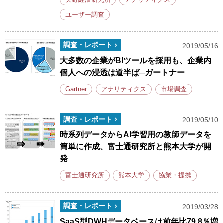
ユーザー調査
調査・レポート
2019/05/16
大多数の企業がBIツールを採用も、企業内
個人への浸透は道半ば─ガートナー
Gartner
アナリティクス
市場調査
調査・レポート
2019/05/10
時系列データからAI学習用の教師データを
簡単に作成、富士通研究所と熊本大学が開
発
富士通研究所
熊本大学
協業・提携
調査・レポート
2019/03/28
SaaS型DWHデータベースは前年比79.8％増