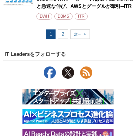
と急速な伸び、AWSとグーグルが牽引─ITR
DWH
DBMS
ITR
1
2
次へ
>
IT Leadersをフォローする