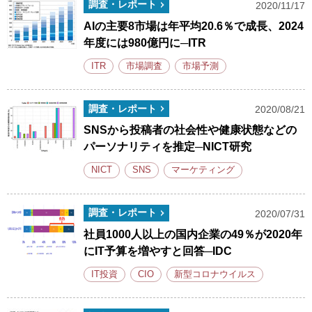
調査・レポート
2020/11/17
AIの主要8市場は年平均20.6％で成長、2024
年度には980億円に─ITR
ITR
市場調査
市場予測
調査・レポート
2020/08/21
SNSから投稿者の社会性や健康状態などの
パーソナリティを推定─NICT研究
NICT
SNS
マーケティング
調査・レポート
2020/07/31
社員1000人以上の国内企業の49％が2020年
にIT予算を増やすと回答─IDC
IT投資
CIO
新型コロナウイルス