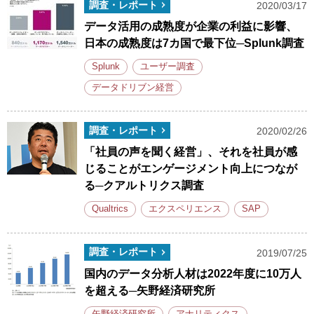
調査・レポート
2020/03/17
データ活用の成熟度が企業の利益に影響、
日本の成熟度は7カ国で最下位─Splunk調査
Splunk
ユーザー調査
データドリブン経営
調査・レポート
2020/02/26
「社員の声を聞く経営」、それを社員が感
じることがエンゲージメント向上につなが
る─クアルトリクス調査
Qualtrics
エクスペリエンス
SAP
調査・レポート
2019/07/25
国内のデータ分析人材は2022年度に10万人
を超える─矢野経済研究所
矢野経済研究所
アナリティクス