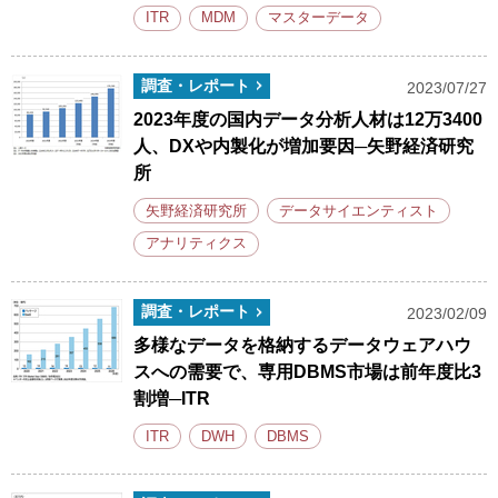
ITR
MDM
マスターデータ
調査・レポート
2023/07/27
2023年度の国内データ分析人材は12万3400
人、DXや内製化が増加要因─矢野経済研究
所
矢野経済研究所
データサイエンティスト
アナリティクス
調査・レポート
2023/02/09
多様なデータを格納するデータウェアハウ
スへの需要で、専用DBMS市場は前年度比3
割増─ITR
ITR
DWH
DBMS