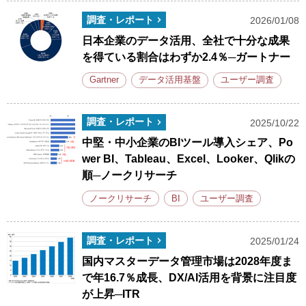
調査・レポート
2026/01/08
日本企業のデータ活用、全社で十分な成果
を得ている割合はわずか2.4％─ガートナー
Gartner
データ活用基盤
ユーザー調査
調査・レポート
2025/10/22
中堅・中小企業のBIツール導入シェア、Po
wer BI、Tableau、Excel、Looker、Qlikの
順─ノークリサーチ
ノークリサーチ
BI
ユーザー調査
調査・レポート
2025/01/24
国内マスターデータ管理市場は2028年度ま
で年16.7％成長、DX/AI活用を背景に注目度
が上昇─ITR