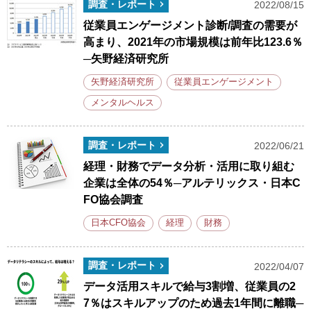
調査・レポート
2022/08/15
従業員エンゲージメント診断/調査の需要が
高まり、2021年の市場規模は前年比123.6％
─矢野経済研究所
矢野経済研究所
従業員エンゲージメント
メンタルヘルス
調査・レポート
2022/06/21
経理・財務でデータ分析・活用に取り組む
企業は全体の54％─アルテリックス・日本C
FO協会調査
日本CFO協会
経理
財務
調査・レポート
2022/04/07
データ活用スキルで給与3割増、従業員の2
7％はスキルアップのため過去1年間に離職─