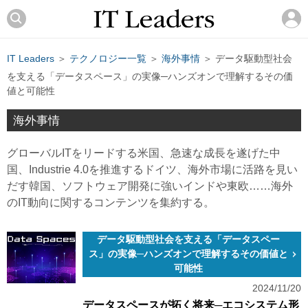
IT Leaders
＞
テクノロジー一覧
＞
海外事情
＞ データ駆動型社会
を支える「データスペース」の実像─ハンズオンで理解するその価
値と可能性
海外事情
グローバルITをリードする米国、急速な成長を遂げた中
国、Industrie 4.0を推進するドイツ、海外市場に活路を見い
だす韓国、ソフトウェア開発に強いインドや東欧……海外
のIT動向に関するコンテンツを集約する。
データ駆動型社会を支える「データスペー
ス」の実像─ハンズオンで理解するその価値と
可能性
2024/11/20
データスペースが拓く将来─エコシステム形