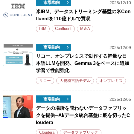
市場動向
2025/12/10
米IBM、データストリーミング基盤の米Con
fluentを110億ドルで買収
IBM
Confluent
M＆A
市場動向
2025/12/09
リコー、オンプレミスで動作する軽量な日
本語LLMを開発、Gemma 3をベースに追加
学習で性能強化
リコー
大規模言語モデル
オンプレミス
市場動向
2025/12/05
データの場所を問わないデータファブリッ
クを提供─AI/データ統合基盤に舵を切ったC
loudera
Cloudera
データファブリック