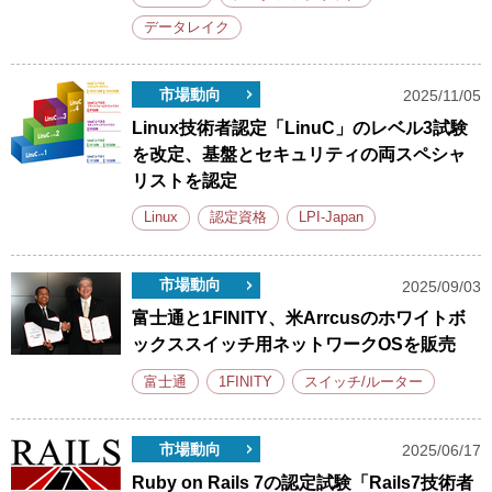
データレイク
市場動向
2025/11/05
Linux技術者認定「LinuC」のレベル3試験
を改定、基盤とセキュリティの両スペシャ
リストを認定
Linux
認定資格
LPI-Japan
市場動向
2025/09/03
富士通と1FINITY、米Arrcusのホワイトボ
ックススイッチ用ネットワークOSを販売
富士通
1FINITY
スイッチ/ルーター
市場動向
2025/06/17
Ruby on Rails 7の認定試験「Rails7技術者