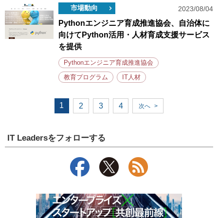
市場動向
2023/08/04
Pythonエンジニア育成推進協会、自治体に
向けてPython活用・人材育成支援サービス
を提供
Pythonエンジニア育成推進協会
教育プログラム
IT人材
1
2
3
4
次へ
>
IT Leadersをフォローする