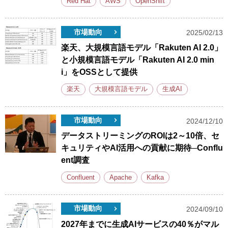
Red Hat
AWS
OpenShift
市場動向
2025/02/13
楽天、大規模言語モデル「Rakuten AI 2.0」
と小規模言語モデル「Rakuten AI 2.0 min
i」をOSSとして提供
楽天
大規模言語モデル
生成AI
市場動向
2024/12/10
データストリーミングのROIは2～10倍、セ
キュリティやAI活用への貢献に期待─Conflu
ent調査
Confluent
Apache
Kafka
市場動向
2024/09/10
2027年までに生成AIサービスの40％がマル