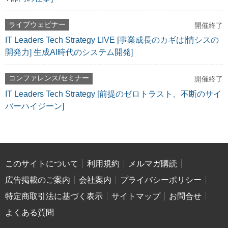
ライブウェビナー
開催終了
IT Leaders Tech Strategy LIVE [事業成長のカギは[情シスの
開発力] 生成AI時代のシステム開発]
コンファレンス/セミナー
開催終了
IT Leaders Tech Strategy [前提のゼロトラスト、不断のサイ
バーハイジーン]
このサイトについて
利用規約
メルマガ購読
広告掲載のご案内
会社案内
プライバシーポリシー
特定商取引法に基づく表示
サイトマップ
お問合せ
よくある質問