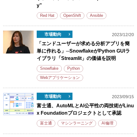
y”
Red Hat
OpenShift
Ansible
市場動向
2023/12/20
「エンドユーザーが求める分析アプリを簡
単に作れる」─SnowflakeがPython GUIラ
イブラリ「Streamlit」の価値を説明
Snowflake
Python
Webアプリケーション
市場動向
2023/09/15
富士通、AutoMLとAI公平性の両技術がLinu
x Foundationプロジェクトとして承認
富士通
マシンラーニング
AI倫理