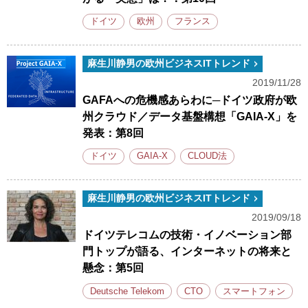
ドイツ
欧州
フランス
麻生川静男の欧州ビジネスITトレンド
2019/11/28
GAFAへの危機感あらわに─ドイツ政府が欧
州クラウド／データ基盤構想「GAIA-X」を
発表：第8回
ドイツ
GAIA-X
CLOUD法
麻生川静男の欧州ビジネスITトレンド
2019/09/18
ドイツテレコムの技術・イノベーション部
門トップが語る、インターネットの将来と
懸念：第5回
Deutsche Telekom
CTO
スマートフォン