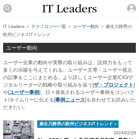
IT Leaders
＞
テクノロジー一覧
＞
ユーザー動向
＞ 麻生川静男の
欧州ビジネスITトレンド
ユーザー動向
ユーザー企業の動向や実際の取り組みは、説得力をもって
多くの示唆を与えてくれる。ユーザー主導・ユーザー視点
の記事をここにまとめる。より詳しくユーザー企業/CIO/デ
ジタルリーダーの戦略や取り組みを追う
[
ザ・プロジェクト
]
や
[
ユーザー事例
]
、日々発表されるユーザー事例をコンパク
ト/タイムリーに伝える
[
事例ニュース
]
も合わせてお読みいた
だきたい。
麻生川静男の欧州ビジネスITトレンド
2024/02/29