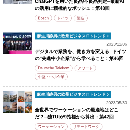
ChatGPTを用いた良品/不良品判定─最新AI
の活用に積極的なボッシュ：第48回
Bosch
ドイツ
製造
麻生川静男の欧州ビジネスITトレンド
2023/11/06
デジタルで業務を、働き方を変える─ドイツ
の“先進中小企業”から学べること：第46回
Deutsche Telekom
アワード
中堅・中小企業
麻生川静男の欧州ビジネスITトレンド
2023/05/30
全世界でワーケーションの最適地はどこ
だ？─独TUIが9指標から算出：第42回
ワーケーション
リモートワーク