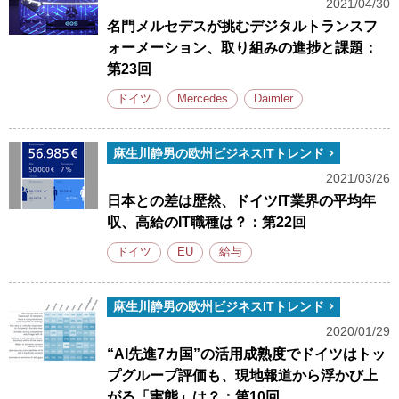
2021/04/30
名門メルセデスが挑むデジタルトランスフ
ォーメーション、取り組みの進捗と課題：
第23回
ドイツ
Mercedes
Daimler
麻生川静男の欧州ビジネスITトレンド
2021/03/26
日本との差は歴然、ドイツIT業界の平均年
収、高給のIT職種は？：第22回
ドイツ
EU
給与
麻生川静男の欧州ビジネスITトレンド
2020/01/29
“AI先進7カ国”の活用成熟度でドイツはトッ
プグループ評価も、現地報道から浮かび上
がる「実態」は？：第10回