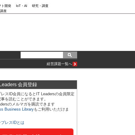
フト開発
IoT・AI
研究・調査
講座
経営課題一覧へ
 Leaders 会員登録
レスID会員になるとIT Leadersの会員限定
記事を読むことができます。
Leadersのメルマガを購読できます
ss Business Library
もご利用いただけま
ンプレスIDとは