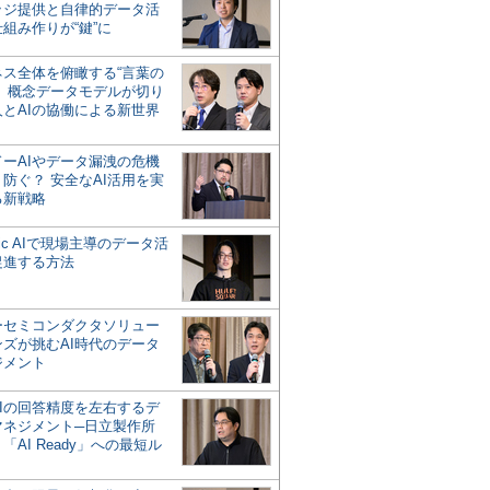
ッジ提供と自律的データ活
組み作りが“鍵”に
ネス全体を俯瞰する“言葉の
”、概念データモデルが切り
人とAIの協働による新世界
？
ドーAIやデータ漏洩の危機
防ぐ？ 安全なAI活用を実
る新戦略
ntic AIで現場主導のデータ活
促進する方法
ーセミコンダクタソリュー
ンズが挑むAI時代のデータ
ジメント
AIの回答精度を左右するデ
マネジメント─日立製作所
「AI Ready」への最短ル