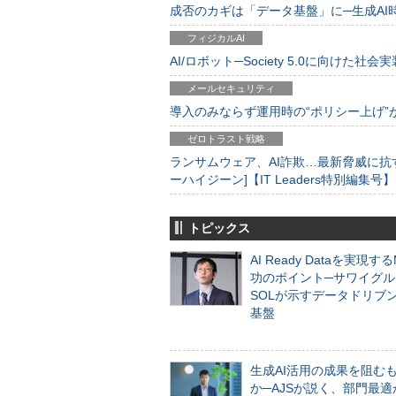
成否のカギは「データ基盤」に─生成AI時代
フィジカルAI
AI/ロボット─Society 5.0に向けた社会実
メールセキュリティ
導入のみならず運用時の“ポリシー上げ”が肝心
ゼロトラスト戦略
ランサムウェア、AI詐欺…最新脅威に抗
ーハイジーン]【IT Leaders特別編集号】
トピックス
AI Ready Dataを実現す
功のポイント─サワイグル
SOLが示すデータドリブ
基盤
生成AI活用の成果を阻む
か─AJSが説く、部門最適