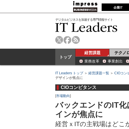
企業IT
デジタルビジネスを加速する専門情報サイト
経営課題
テクノ
トップ
業務改革
事業創出
IT Leaders トップ
＞
経営課題一覧
＞
CIOコ
デザインが焦点に
CIOコンピタンス
[
市場動向
]
バックエンドのIT
インが焦点に
経営ｘITの主戦場はどこ