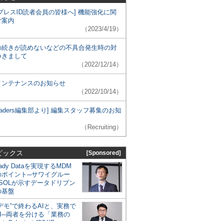
プレスID読者会員の皆様へ] 機能強化に関
ご案内
（2023/4/19）
の続きが読めないなどの不具合発生時の対
つきまして
（2022/12/14）
メンテナンスのお知らせ
（2022/10/14）
 Leaders編集部より] 編集スタッフ募集のお知
（Recruiting）
ピックス
[Sponsored]
eady Dataを実現するMDM
のポイント─サワイグルー
SOLが示すデータドリブン
の基盤
デモ”で終わるAIと、実務で
I─両者を分ける「業務の