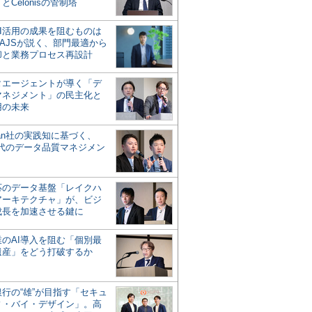
とCelonisの管制塔
AI活用の成果を阻むものは
AJSが説く、部門最適から
却と業務プロセス再設計
タエージェントが導く「デ
マネジメント」の民主化と
用の未来
san社の実践知に基づく、
時代のデータ品質マネジメン
対応のデータ基盤「レイクハ
アーキテクチャ」が、ビジ
成長を加速させる鍵に
業のAI導入を阻む「個別最
遺産」をどう打破するか
行の“雄”が目指す「セキュ
ィ・バイ・デザイン」。高