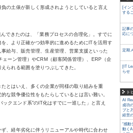
負の土俵が新しく形成されようとしていると言え
[イン
する
記事
応に
組んできたのは、「業務プロセスの合理化」。すでに
を、より正確かつ効率的に進めるためにITを活用す
定期
人事給与、販売管理、生産管理、営業支援といった
チェーン管理）やCRM（顧客関係管理）、ERP（企
[IT
考えられる範囲を塗りつぶしてきた。
らせ
たとはいえ、多くの企業が同様の取り組みを重
ト
定的な競争優位性をもたらしているとは言い難い。
AI R
バックエンド系”のIT化はすでに一巡した」と言え
成功
プとJ
経営
“感動
動くA
ず、経年劣化に伴うリニューアルや時代に合わせ