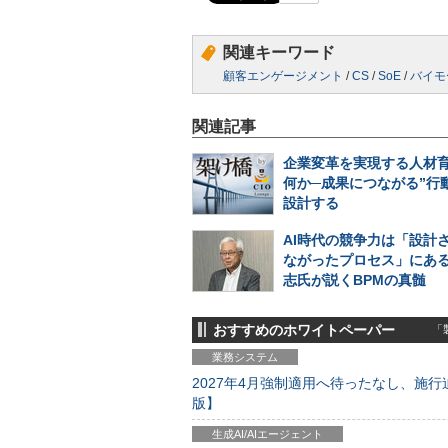
関連キーワード
顧客エンゲージメント
/
CS
/
SoE
/
バイモ
関連記事
企業変革を実現する人材
何か─成果につながる”行
設計する
AI時代の競争力は「設計
ながったプロセス」にある
志氏が説くBPMの真髄
おすすめのホワイトペーパー
「製
業務システム
2027年4月強制適用へ待ったなし、施行迫
版】
生成AI/AIエージェント