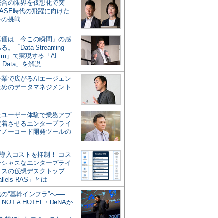
統合の限界を仮想化で突
ASE時代の飛躍に向けた
キの挑戦
の真価は「今この瞬間」の感
。「Data Streaming
form」で実現する「AI
y Data」を解説
企業で広がるAIエージェン
ためのデータマネジメント
？
たユーザー体験で業務アプ
定着させるエンタープライ
けノーコード開発ツールの
の導入コストを抑制！ コス
ンシャスなエンタープライ
ラスの仮想デスクトップ
allels RAS」とは
代の“基幹インフラ”へ──
NOT A HOTEL・DeNAが