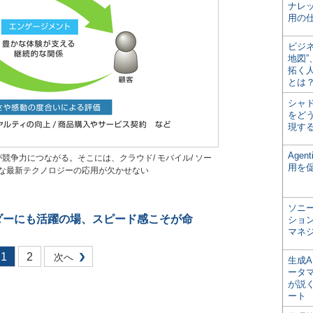
ナレ
用の仕
ビジ
地図
拓く
とは
シャ
をどう
現す
Age
競争力につながる。そこには、クラウド/ モバイル/ ソー
用を
様な最新テクノロジーの応用が欠かせない
ソニ
ーダーにも活躍の場、スピード感こそが命
ショ
マネ
1
2
次へ
生成
ータ
が説く
ート