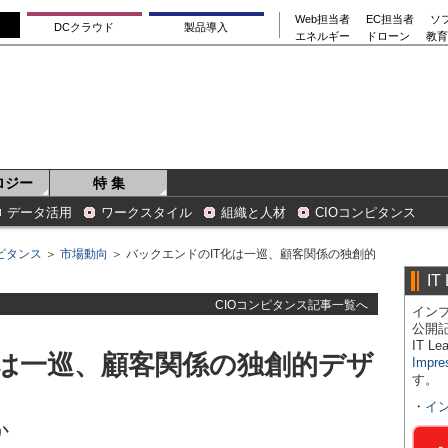
Web担当者
EC担当者
ソ
DCクラウド
製品導入
エネルギー
ドローン
教育
ロジー
特 集
データ活用
ワークスタイル
組織と人材
CIOコンピタンス
ンピタンス
＞
市場動向
＞ バックエンドのIT化は一巡、顧客関係の独創的
IT
CIOコンピタンス記事一覧へ
インプ
公開
IT 
化は一巡、顧客関係の独創的デザ
Impre
す。
・
イ
か