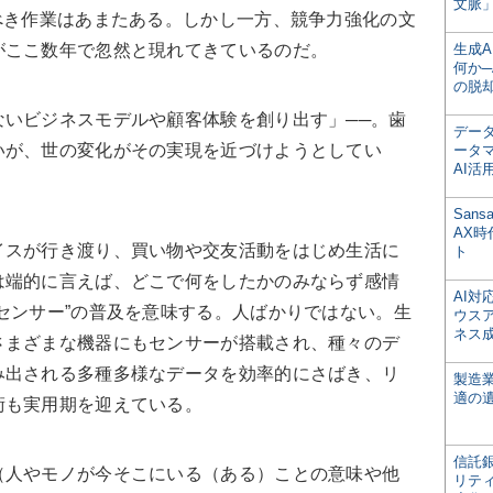
文脈」
べき作業はあまたある。しかし一方、競争力強化の文
がここ数年で忽然と現れてきているのだ。
生成
何か─
の脱
いビジネスモデルや顧客体験を創り出す」──。歯
デー
いが、世の変化がその実現を近づけようとしてい
ータ
AI活
San
AX
スが行き渡り、買い物や交友活動をはじめ生活に
ト
は端的に言えば、どこで何をしたかのみならず感情
AI
センサー”の普及を意味する。人ばかりではない。生
ウス
ネス
さまざまな機器にもセンサーが搭載され、種々のデ
み出される多種多様なデータを効率的にさばき、リ
製造
適の
術も実用期を迎えている。
信託銀
人やモノが今そこにいる（ある）ことの意味や他
リテ