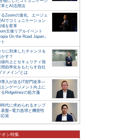
mを核にしたコミュニケーシ
革とAI活用法
るZoomの進化、エージェ
型AIでコミュニケーション
領域を変革
oom主催リアルイベント
opia On the Road Japan」
ート
年ぶりに到来したチャンスを
活かす？
価値向上とセキュリティ強
運用効率化をもたらす自社
“ドメイン”とは
I導入が迫るIT部門改革―
員エンゲージメント向上に
るRidgelinezの処方箋
AI時代に求められるオンプ
ス基盤─電力急増と機密性
対応策
チオシ特集