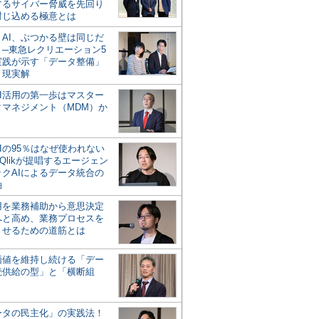
するサイバー脅威を先回り
封じ込める極意とは
とAI、ぶつかる壁は同じだ
」─東急レクリエーション5
実践が示す「データ整備」
う現実解
AI活用の第一歩はマスター
タマネジメント（MDM）か
Iの95％はなぜ使われない
Qlikが提唱するエージェン
ックAIによるデータ統合の
軸
活用を業務補助から意思決定
へと高め、業務プロセスを
させるための道筋とは
の価値を維持し続ける「デー
続供給の型」と「横断組
ータの民主化」の実践法！