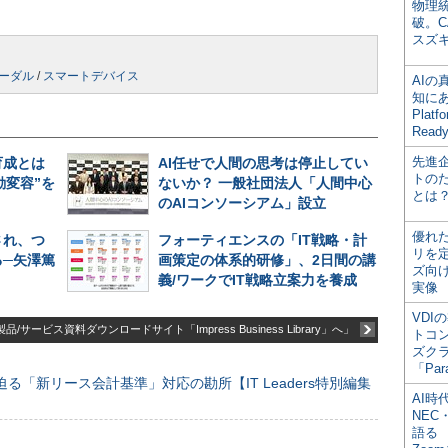
物理
破。C
スズ
ーダル
/
スマートデバイス
AI
知にある
Plat
Read
先進
育成とは
AI任せで人間の思考は停止してい
トの
動変容”を
ないか？ 一般社団法人「人間中心
とは
のAIコンソーシアム」設立
優れ
され、つ
フォーティエンスの「IT戦略・計
リを
─矢澤篤
画策定の体系的研修」、2日間の講
ズ向
義/ワークでIT戦略立案力を養成
実像
VDI
品/サービス資料ダウンロードサイト「Impress Business Library」へ」
トコ
ズク
「Par
る「新リース会計基準」対応の勘所【IT Leaders特別編集
AI時
NEC・
語る