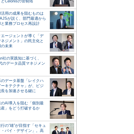
とCelonisの管制塔
AI活用の成果を阻むものは
AJSが説く、部門最適から
却と業務プロセス再設計
タエージェントが導く「デ
マネジメント」の民主化と
用の未来
san社の実践知に基づく、
時代のデータ品質マネジメン
対応のデータ基盤「レイクハ
アーキテクチャ」が、ビジ
成長を加速させる鍵に
業のAI導入を阻む「個別最
遺産」をどう打破するか
行の“雄”が目指す「セキュ
ィ・バイ・デザイン」。高