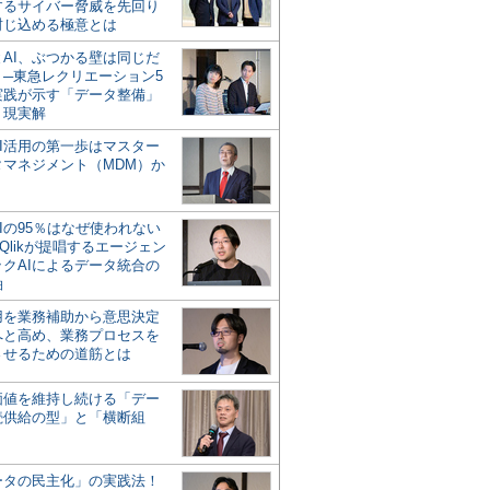
するサイバー脅威を先回り
封じ込める極意とは
とAI、ぶつかる壁は同じだ
」─東急レクリエーション5
実践が示す「データ整備」
う現実解
AI活用の第一歩はマスター
タマネジメント（MDM）か
Iの95％はなぜ使われない
Qlikが提唱するエージェン
ックAIによるデータ統合の
軸
活用を業務補助から意思決定
へと高め、業務プロセスを
させるための道筋とは
の価値を維持し続ける「デー
続供給の型」と「横断組
ータの民主化」の実践法！