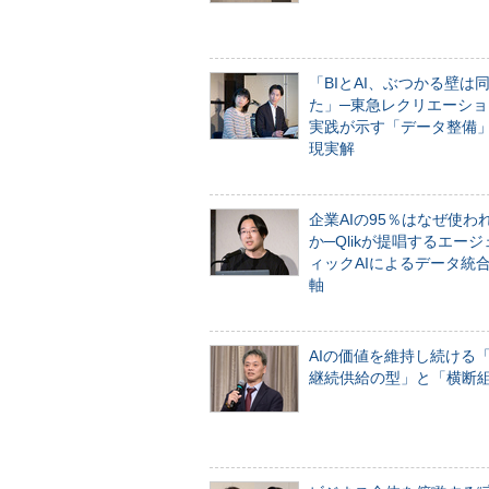
「BIとAI、ぶつかる壁は
た」─東急レクリエーショ
実践が示す「データ整備
現実解
企業AIの95％はなぜ使わ
か─Qlikが提唱するエー
ィックAIによるデータ統
軸
AIの価値を維持し続ける
継続供給の型」と「横断