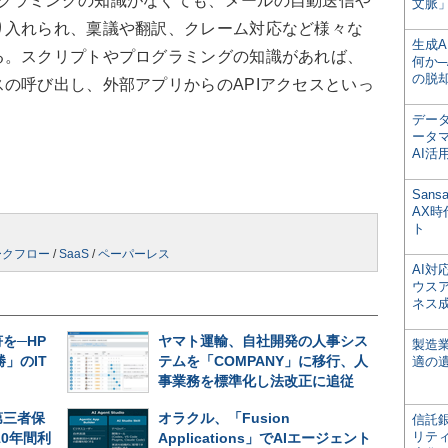
では、プログラミングの知識がなくても、メールの自動送信や
文脈」
り入れられ、稟議や翻訳、クレーム対応など様々な
生成
る。スクリプトやプログラミングの知識があれば、
何か─
の脱
の呼び出し、外部アプリからのAPIアクセスといっ
デー
ータ
AI活
San
AX
ト
ークフロー
/
SaaS
/
ペーパーレス
AI
ウス
ネス
を─HP
ヤマト運輸、自社開発の人事シス
製造
」のIT
テムを「COMPANY」に移行、人
適の
事業務を標準化し法改正に追従
第三者保
オラクル、「Fusion
信託銀
リテ
を10年間利
Applications」でAIエージェント