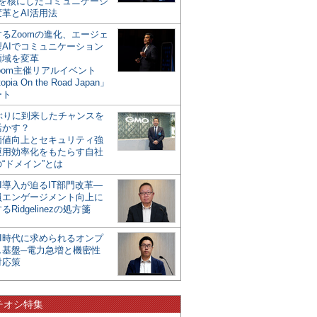
mを核にしたコミュニケーシ
革とAI活用法
るZoomの進化、エージェ
型AIでコミュニケーション
領域を変革
oom主催リアルイベント
opia On the Road Japan」
ート
年ぶりに到来したチャンスを
活かす？
価値向上とセキュリティ強
運用効率化をもたらす自社
“ドメイン”とは
I導入が迫るIT部門改革―
員エンゲージメント向上に
るRidgelinezの処方箋
AI時代に求められるオンプ
ス基盤─電力急増と機密性
対応策
チオシ特集