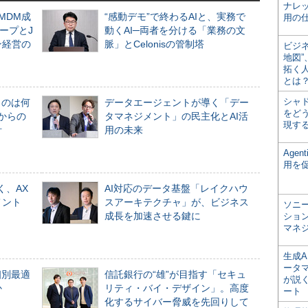
ナレ
るMDM成
“感動デモ”で終わるAIと、実務で
用の仕
ープとJ
動くAI─両者を分ける「業務の文
ン経営の
脈」とCelonisの管制塔
ビジ
地図
拓く
とは
シャ
ものは何
データエージェントが導く「デー
をどう
からの
タマネジメント」の民主化とAI活
現す
計
用の未来
Age
用を
く、AX
AI対応のデータ基盤「レイクハウ
メント
スアーキテクチャ」が、ビジネス
ソニ
成長を加速させる鍵に
ショ
マネ
生成
ータ
個別最適
信託銀行の“雄”が目指す「セキュ
が説く
か
リティ・バイ・デザイン」。高度
ート
化するサイバー脅威を先回りして