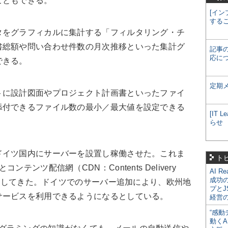
こともできる。
[イン
する
をグラフィカルに集計する「フィルタリング・チ
書総額や問い合わせ件数の月次推移といった集計グ
記事
応に
できる。
定期
に設計図面やプロジェクト計画書といったファイ
添付できるファイル数の最小／最大値を設定できる
[IT
らせ
イツ国内にサーバーを設置し稼働させた。これま
ト
テンツ配信網（CDN：Contents Delivery
AI R
成功
提供してきた。ドイツでのサーバー追加により、欧州地
プとJ
サービスを利用できるようになるとしている。
経営
“感動
動くA