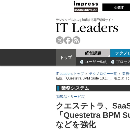
企業IT
デジタルビジネスを加速する専門情報サイト
経営課題
テクノ
トップ
ユーザー動向
プロセ
IT Leaders トップ
＞
テクノロジー一覧
＞
業務
新版「Questetra BPM Suite 10.1」、モ
業務システム
[
新製品・サービス
]
クエステトラ、Saa
「Questetra BPM
などを強化