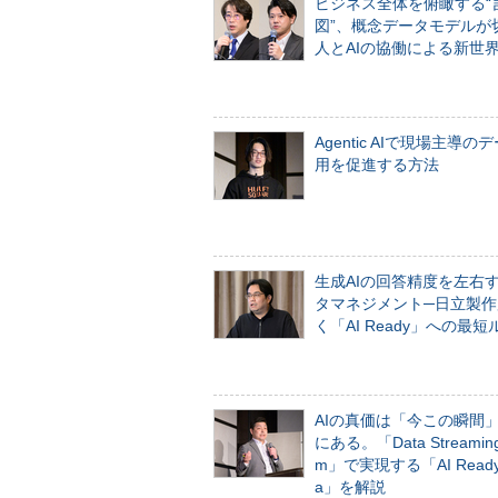
ビジネス全体を俯瞰する“
図”、概念データモデルが
人とAIの協働による新世
Agentic AIで現場主導の
用を促進する方法
生成AIの回答精度を左右
タマネジメント─日立製作
く「AI Ready」への最短
AIの真価は「今この瞬間
にある。「Data Streaming 
m」で実現する「AI Ready 
a」を解説