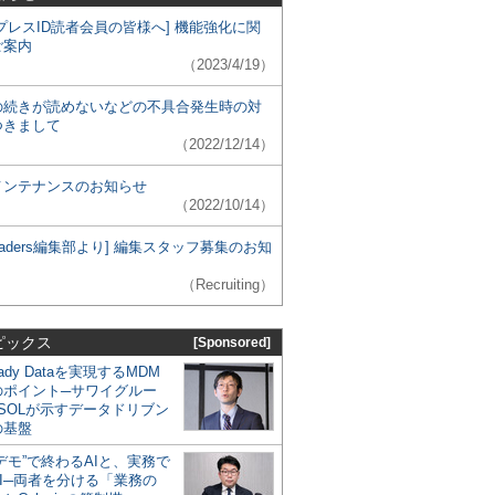
プレスID読者会員の皆様へ] 機能強化に関
ご案内
（2023/4/19）
の続きが読めないなどの不具合発生時の対
つきまして
（2022/12/14）
メンテナンスのお知らせ
（2022/10/14）
 Leaders編集部より] 編集スタッフ募集のお知
（Recruiting）
ピックス
[Sponsored]
eady Dataを実現するMDM
のポイント─サワイグルー
SOLが示すデータドリブン
の基盤
デモ”で終わるAIと、実務で
I─両者を分ける「業務の