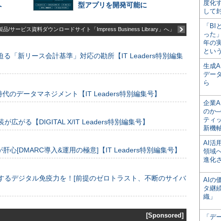
度化
へ
型アプリを開発可能に
して
「BI
品/サービス資料ダウンロードサイト「Impress Business Library」へ」
った
年の
とい
る「新リース会計基準」対応の勘所【IT Leaders特別編集
生成
デー
ら
のデータマネジメント【IT Leaders特別編集号】
企業A
のか─
ティ
装が広がる【DIGITAL X/IT Leaders特別編集号】
新機
AI
[DMARC導入&運用の極意]【IT Leaders特別編集号】
領域
進化
するデジタル免疫力を！[前提のゼロトラスト、不断のサイバ
AI
タ継
織」
[Sponsored]
「デ