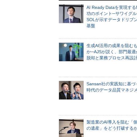
AI Ready Dataを実現す
功のポイント─サワイグル
SOLが示すデータドリブ
基盤
生成AI活用の成果を阻む
か─AJSが説く、部門最適
脱却と業務プロセス再設
Sansan社の実践知に基づ
時代のデータ品質マネジ
製造業のAI導入を阻む「
の遺産」をどう打破する