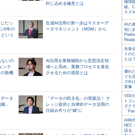
物理
封じ込める極意とは
破。C
スズ
同じだっ
生成AI活用の第一歩はマスターデ
AI
ン5年の
ータマネジメント（MDM）から
知にある
Plat
」という
Read
先進
トの
とは
れないの
AI活用を業務補助から意思決定領
ジェンテ
域へと高め、業務プロセスを進化
優れ
合の新機
させるための道筋とは
リを
ズ向
実像
VDI
「データ
「データの民主化」の実践法！ ナ
トコ
組織」
レッジ提供と自律的データ活用の
ズク
仕組み作りが“鍵”に
「Par
AI時
NEC・
語る