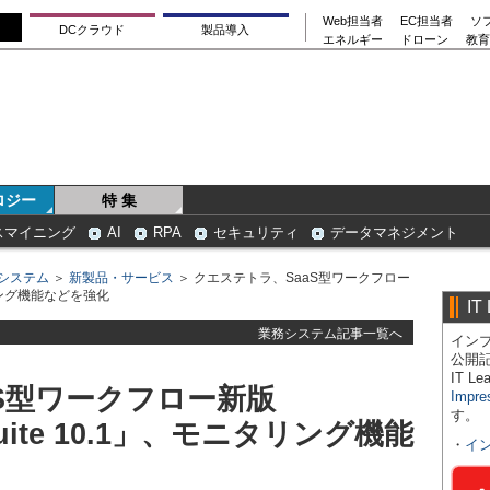
Web担当者
EC担当者
ソ
DCクラウド
製品導入
エネルギー
ドローン
教育
ロジー
特 集
スマイニング
AI
RPA
セキュリティ
データマネジメント
システム
＞
新製品・サービス
＞ クエステトラ、SaaS型ワークフロー
ニタリング機能などを強化
IT
業務システム記事一覧へ
インプ
公開
IT 
S型ワークフロー新版
Impre
す。
 Suite 10.1」、モニタリング機能
・
イ