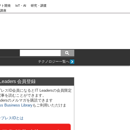
フト開発
IoT・AI
研究・調査
講座
テクノロジー一覧へ
 Leaders 会員登録
レスID会員になるとIT Leadersの会員限定
記事を読むことができます。
Leadersのメルマガを購読できます
ss Business Library
もご利用いただけま
ンプレスIDとは