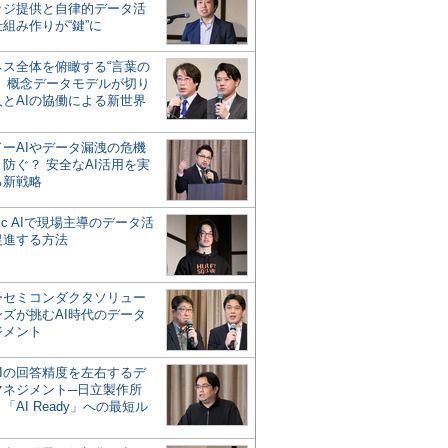
ッジ提供と自律的データ活
組み作りが“鍵”に
ネス全体を俯瞰する“言葉の
”、概念データモデルが切り
人とAIの協働による新世界
？
ドーAIやデータ漏洩の危機
防ぐ？ 安全なAI活用を実
る新戦略
ntic AIで現場主導のデータ活
促進する方法
ーセミコンダクタソリュー
ンズが挑むAI時代のデータ
ジメント
AIの回答精度を左右するデ
マネジメント─日立製作所
「AI Ready」への最短ル