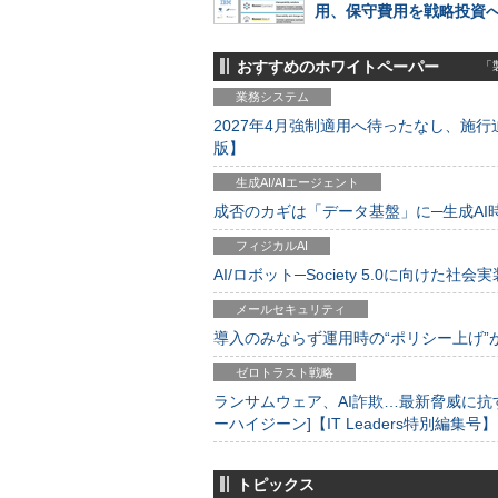
用、保守費用を戦略投資
おすすめのホワイトペーパー
「製
業務システム
2027年4月強制適用へ待ったなし、施行迫
版】
生成AI/AIエージェント
成否のカギは「データ基盤」に─生成AI時代
フィジカルAI
AI/ロボット─Society 5.0に向けた社会実
メールセキュリティ
導入のみならず運用時の“ポリシー上げ”が肝心
ゼロトラスト戦略
ランサムウェア、AI詐欺…最新脅威に抗
ーハイジーン]【IT Leaders特別編集号】
トピックス