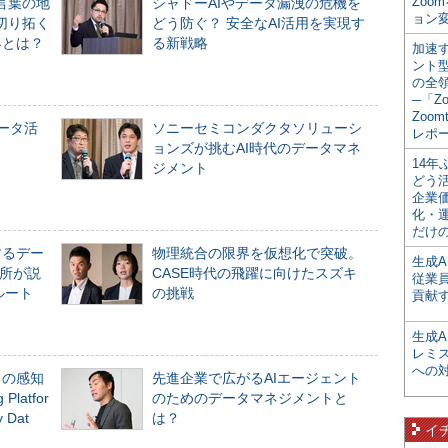
Zoo
言葉の地
シャドーAIやデータ漏洩の危機を
ョン変
切り拓く
どう防ぐ？ 安全なAI活用を実現す
界とは？
る新戦略
加速す
ント
の全
─「Z
Zoomt
データ活
ソニーセミコンダクタソリューシ
レポ
ョンズが挑むAI時代のデータマネ
14
ジメント
どう
企業
化・
だけの
するデー
物理統合の限界を仮想化で突破。
生成A
所が説
CASE時代の飛躍に向けたスズキ
従業
ルート
の挑戦
貢献す
生成
レミ
への
」の感知
先進企業で広がるAIエージェント
Platfor
のためのデータマネジメントと
Dat
は？
イ