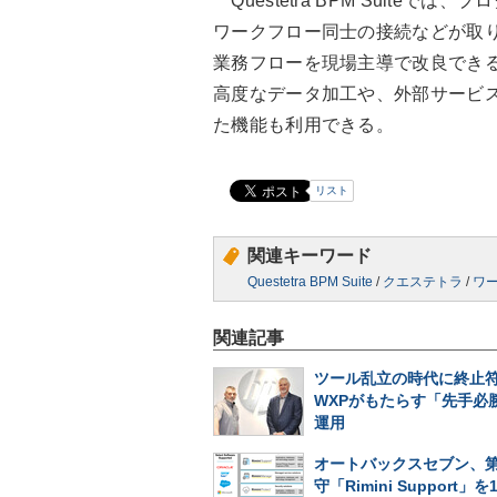
Questetra BPM Suite
ワークフロー同士の接続などが取
業務フローを現場主導で改良でき
高度なデータ加工や、外部サービス
た機能も利用できる。
リスト
関連キーワード
Questetra BPM Suite
/
クエステトラ
/
ワ
関連記事
ツール乱立の時代に終止符
WXPがもたらす「先手必勝
運用
オートバックスセブン、
守「Rimini Support」