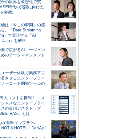
統合の限界を仮想化で突
ASE時代の飛躍に向けた
キの挑戦
の真価は「今この瞬間」の感
。「Data Streaming
form」で実現する「AI
y Data」を解説
企業で広がるAIエージェン
ためのデータマネジメント
？
たユーザー体験で業務アプ
定着させるエンタープライ
けノーコード開発ツールの
の導入コストを抑制！ コス
ンシャスなエンタープライ
ラスの仮想デスクトップ
allels RAS」とは
代の“基幹インフラ”へ──
NOT A HOTEL・DeNAが