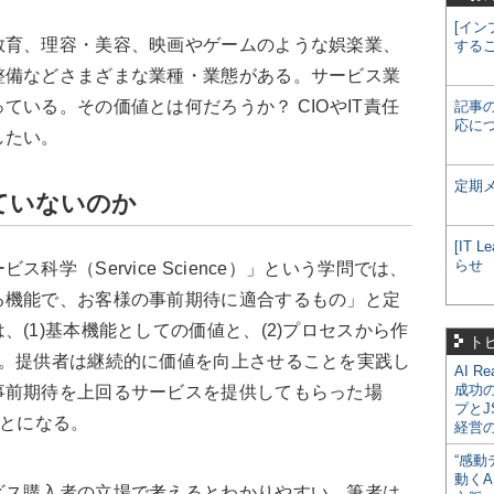
[イン
育、理容・美容、映画やゲームのような娯楽業、
する
整備などさまざまな業種・業態がある。サービス業
ている。その価値とは何だろうか？ CIOやIT責任
記事
応に
したい。
定期
ていないのか
[IT
らせ
学（Service Science）」という学問では、
る機能で、お客様の事前期待に適合するもの」と定
(1)基本機能としての価値と、(2)プロセスから作
ト
る。提供者は継続的に価値を向上させることを実践し
AI R
成功
事前期待を上回るサービスを提供してもらった場
プとJ
ことになる。
経営
“感動
動くA
ス購入者の立場で考えるとわかりやすい。筆者は