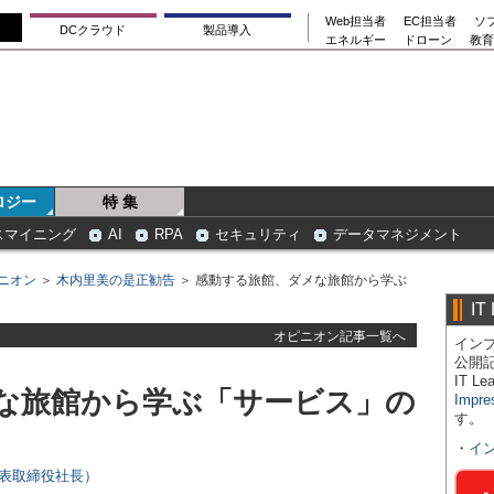
Web担当者
EC担当者
ソ
DCクラウド
製品導入
エネルギー
ドローン
教育
ロジー
特 集
スマイニング
AI
RPA
セキュリティ
データマネジメント
ニオン
＞
木内里美の是正勧告
＞ 感動する旅館、ダメな旅館から学ぶ
IT
オピニオン記事一覧へ
インプ
公開
IT 
な旅館から学ぶ「サービス」の
Impre
す。
・
イ
代表取締役社長）