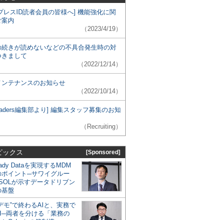
プレスID読者会員の皆様へ] 機能強化に関
ご案内
（2023/4/19）
の続きが読めないなどの不具合発生時の対
つきまして
（2022/12/14）
メンテナンスのお知らせ
（2022/10/14）
 Leaders編集部より] 編集スタッフ募集のお知
（Recruiting）
ピックス
[Sponsored]
eady Dataを実現するMDM
のポイント─サワイグルー
SOLが示すデータドリブン
の基盤
デモ”で終わるAIと、実務で
I─両者を分ける「業務の