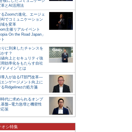
mを核にしたコミュニケーシ
革とAI活用法
るZoomの進化、エージェ
型AIでコミュニケーション
領域を変革
oom主催リアルイベント
opia On the Road Japan」
ート
年ぶりに到来したチャンスを
活かす？
価値向上とセキュリティ強
運用効率化をもたらす自社
“ドメイン”とは
I導入が迫るIT部門改革―
員エンゲージメント向上に
るRidgelinezの処方箋
AI時代に求められるオンプ
ス基盤─電力急増と機密性
対応策
チオシ特集