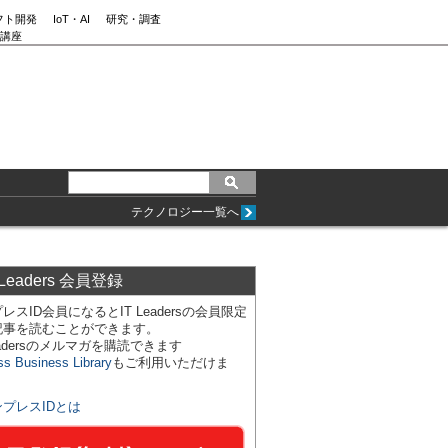
フト開発
IoT・AI
研究・調査
講座
テクノロジー一覧へ
 Leaders 会員登録
レスID会員になるとIT Leadersの会員限定
記事を読むことができます。
Leadersのメルマガを購読できます
ss Business Library
もご利用いただけま
ンプレスIDとは