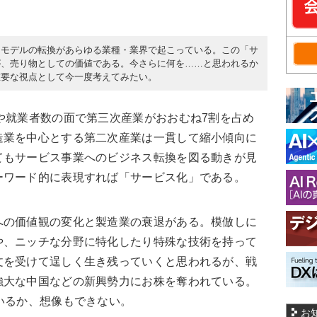
スモデルの転換があらゆる業種・業界で起こっている。この「サ
が、売り物としての価値である。今さらに何を……と思われるか
重要な視点として今一度考えてみたい。
や就業者数の面で第三次産業がおおむね7割を占め
造業を中心とする第二次産業は一貫して縮小傾向に
てもサービス事業へのビジネス転換を図る動きが見
ーワード的に表現すれば「サービス化」である。
の価値観の変化と製造業の衰退がある。模倣しに
や、ニッチな分野に特化したり特殊な技術を持って
文を受けて逞しく生き残っていくと思われるが、戦
強大な中国などの新興勢力にお株を奪われている。
いるか、想像もできない。
お