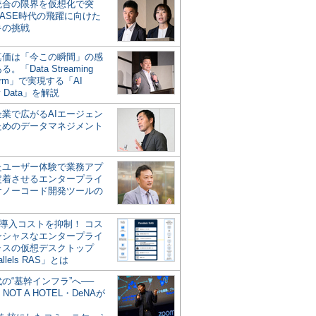
統合の限界を仮想化で突
ASE時代の飛躍に向けた
キの挑戦
の真価は「今この瞬間」の感
。「Data Streaming
form」で実現する「AI
y Data」を解説
企業で広がるAIエージェン
ためのデータマネジメント
？
たユーザー体験で業務アプ
定着させるエンタープライ
けノーコード開発ツールの
の導入コストを抑制！ コス
ンシャスなエンタープライ
ラスの仮想デスクトップ
allels RAS」とは
代の“基幹インフラ”へ──
NOT A HOTEL・DeNAが