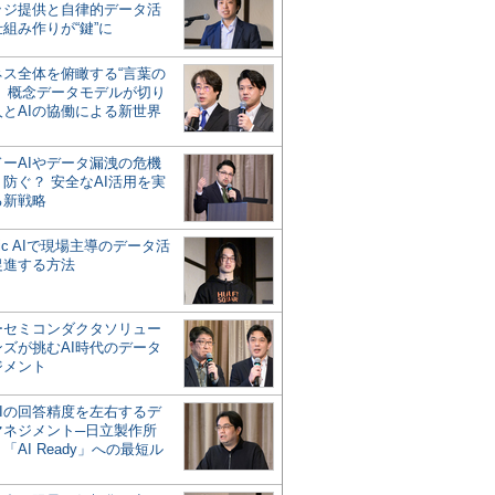
ッジ提供と自律的データ活
組み作りが“鍵”に
ネス全体を俯瞰する“言葉の
”、概念データモデルが切り
人とAIの協働による新世界
？
ドーAIやデータ漏洩の危機
防ぐ？ 安全なAI活用を実
る新戦略
ntic AIで現場主導のデータ活
促進する方法
ーセミコンダクタソリュー
ンズが挑むAI時代のデータ
ジメント
AIの回答精度を左右するデ
マネジメント─日立製作所
「AI Ready」への最短ル