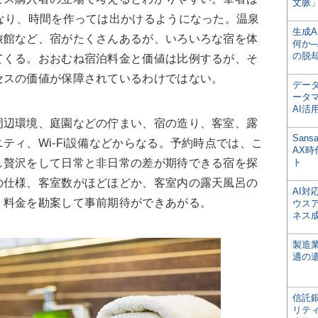
文脈」
なり、時間を作っては出かけるようになった。温泉
生成
旅館など、宿がたくさんあるが、いろいろな宿を体
何か─
の脱
てくる。おおむね宿泊料金と価値は比例するが、そ
セスの価値が保障されているわけではない。
デー
ータ
AI活
辺環境、庭園などの佇まい、宿の造り、客室、露
San
ティ、Wi-Fi設備などからなる。予約時点では、こ
AX
し贅沢をして日常と非日常の差が期待できる宿を探
ト
の仕様、客室数がほどほどか、客室内の露天風呂の
AI
、料金を勘案して事前期待ができあがる。
ウス
ネス
製造
適の
信託銀
リテ