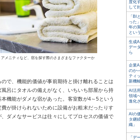
度化
して
「BI
った
年の
とい
生成
デー
ら
、アメニティなど、宿を探す際のさまざまなファクターか
企業A
のか─
ティ
ので、機能的価値が事前期待と掛け離れることは
新機
ば風呂にタオルの備えがなく、いちいち部屋から持
AI
領域
本機能がダメな宿があった。客室数が4～5という
進化
定費が掛けられないために設備がお粗末だったりす
AI
が、ダメなサービスは往々にしてプロセスの価値で
タ継
織」
「デ