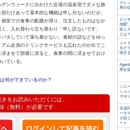
ナレ
デンウィークに出かけた近場の温泉宿でダメな旅
用の仕
た宿だけあって基本的な機能は申し分ないのだが、
ビジ
。個室での食事の配膳が滞り、注文したものはなか
地図
悪く、入れ替わり立ち替わり「申し訳ないです」
拓く
とは
タバタしていて落ち着かない。食材の話などをゆっ
シャ
ミアム会員のドリンクサービスも忘れたのか出てこ
をどう
現す
を済ませて部屋に戻ると、食事の間に済ませておけ
敷いている。
Age
用を
」は何ができているのか？
ソニ
ショ
マネ
続きをお読みいただくには、
録（無料）が必要です
生成
ータ
が説く
ート