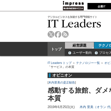
企業IT
デジタルビジネスを加速する専門情報サイト
経営課題
テクノ
トップ
ユーザー動向
プロセ
IT Leaders トップ
＞
テクノロジー一覧
＞
オピ
「サービス」の本質
オピニオン
[
木内里美の是正勧告
]
感動する旅館、ダメ
本質
2019年6月25日(火)
木内 里美（オラン 