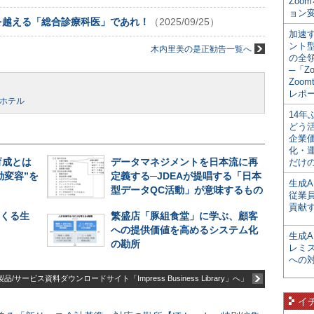
Zoo
ョン変
を越える「総合診療科医」であれ！
（2025/09/25）
加速す
ント
木内里美の是正勧告一覧へ
の全
─「Z
Zoomt
レポ
ホテル
14
どう
企業
化・
育成とは
データマネジメントを日本流に再
だけの
動変容”を
定義する─JDEAが提唱する「日本
生成A
型データQC活動」が意味するもの
従業
貢献す
てくる生
繁盛店「豚組食堂」に学ぶ、顧客
への提供価値を高めるシステム化
生成
の勘所
レミ
への
品/サービス資料ダウンロードサイト「Impress Business Library」へ」
イ