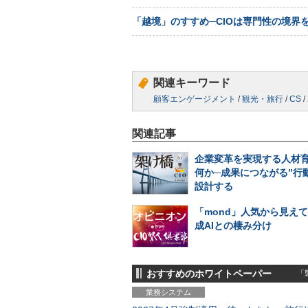
「越境」のすすめ─CIOは専門性の境界
関連キーワード
顧客エンゲージメント
/
観光・旅行
/
CS
/
関連記事
企業変革を実現する人材
何か─成果につながる”行
設計する
「mond」人気から見え
成AIとの棲み分け
おすすめのホワイトペーパー
「製
業務システム