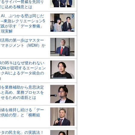
するサイバー脅威を先回り
封じ込める極意とは
とAI、ぶつかる壁は同じだ
」─東急レクリエーション5
実践が示す「データ整備」
う現実解
AI活用の第一歩はマスター
タマネジメント（MDM）か
Iの95％はなぜ使われない
Qlikが提唱するエージェン
ックAIによるデータ統合の
軸
活用を業務補助から意思決定
へと高め、業務プロセスを
させるための道筋とは
の価値を維持し続ける「デー
続供給の型」と「横断組
ータの民主化」の実践法！