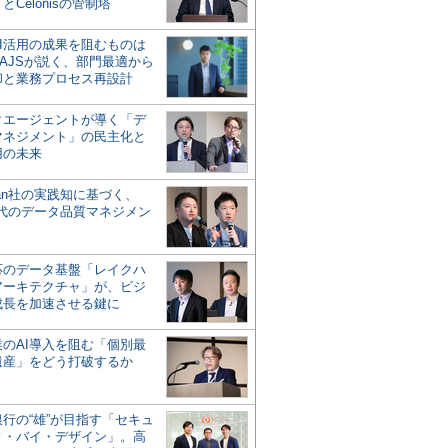
とCelonisの管制塔
AI活用の成果を阻むものは
AJSが説く、部門最適から
却と業務プロセス再設計
タエージェントが導く「デ
マネジメント」の民主化と
用の未来
san社の実践知に基づく、
時代のデータ品質マネジメン
対応のデータ基盤「レイクハ
アーキテクチャ」が、ビジ
成長を加速させる鍵に
業のAI導入を阻む「個別最
遺産」をどう打破するか
行の“雄”が目指す「セキュ
ィ・バイ・デザイン」。高