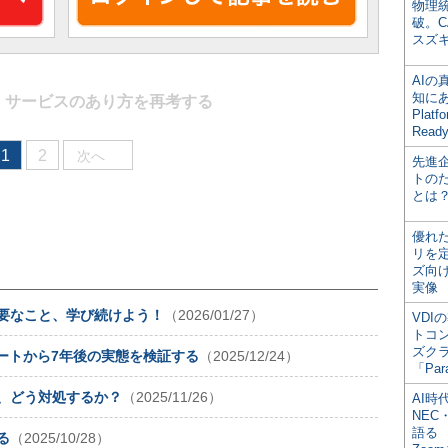
物理
破。C
スズ
AI
知にある
】
サービスのあり方を再考する
Plat
Read
1
2
次へ
先進
トの
とは
優れ
リを
ズ向
実像
必要なこと、学び続けよう！
（2026/01/27）
VDI
トコ
ズク
ポートから7年後の実態を検証する
（2025/12/24）
「Par
”、どう対処するか？
（2025/11/26）
AI時
NEC・
語る
る
（2025/10/28）