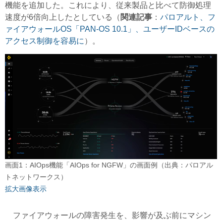
機能を追加した。これにより、従来製品と比べて防御処理
速度が6倍向上したとしている（
関連記事
：
パロアルト、フ
ァイアウォールOS「PAN-OS 10.1」、ユーザーIDベースの
アクセス制御を容易に
）。
画面1：AIOps機能「AIOps for NGFW」の画面例（出典：パロアル
トネットワークス）
拡大画像表示
ファイアウォールの障害発生を、影響が及ぶ前にマシン