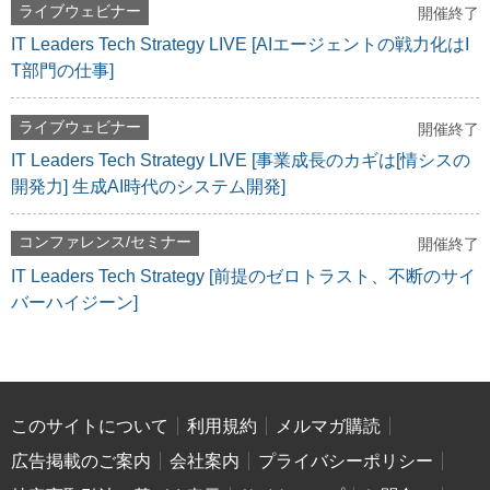
ライブウェビナー
開催終了
IT Leaders Tech Strategy LIVE [AIエージェントの戦力化はI
T部門の仕事]
ライブウェビナー
開催終了
IT Leaders Tech Strategy LIVE [事業成長のカギは[情シスの
開発力] 生成AI時代のシステム開発]
コンファレンス/セミナー
開催終了
IT Leaders Tech Strategy [前提のゼロトラスト、不断のサイ
バーハイジーン]
このサイトについて
利用規約
メルマガ購読
広告掲載のご案内
会社案内
プライバシーポリシー