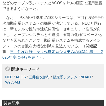
などのオープン系システムとACOSを1つの画面で運用監視
できるようになった。
なお、i-PX AKATSUKI/A100シリーズは、三井住友銀行の
次期勘定系システムへの採用が決定している。NECと同行
は、新モデルで性能や連続稼働性、セキュリティ性能が向
上し、オープンシステムとの連携、省電力化/省スペース化
なども図られたことで、勘定系システムを構成するメイン
フレームの台数を大幅な削減を見込んでいる。
（
関連記
事
：
三井住友銀行、次世代勘定系システムの構築に着手、2
025年度に移行を完了
）。
関連キーワード
NEC
/
ACOS
/
三井住友銀行
/
勘定系システム
/
NOAH
/
WebSAM
関連記事