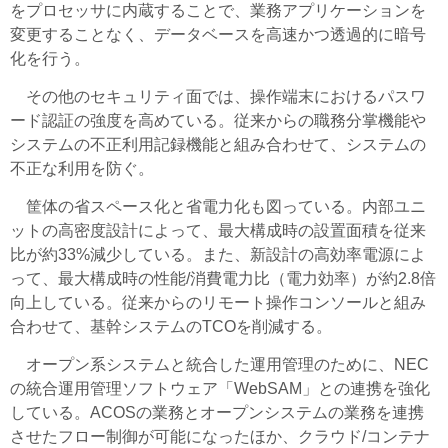
をプロセッサに内蔵することで、業務アプリケーションを
変更することなく、データベースを高速かつ透過的に暗号
化を行う。
その他のセキュリティ面では、操作端末におけるパスワ
ード認証の強度を高めている。従来からの職務分掌機能や
システムの不正利用記録機能と組み合わせて、システムの
不正な利用を防ぐ。
筐体の省スペース化と省電力化も図っている。内部ユニ
ットの高密度設計によって、最大構成時の設置面積を従来
比が約33%減少している。また、新設計の高効率電源によ
って、最大構成時の性能/消費電力比（電力効率）が約2.8倍
向上している。従来からのリモート操作コンソールと組み
合わせて、基幹システムのTCOを削減する。
オープン系システムと統合した運用管理のために、NEC
の統合運用管理ソフトウェア「WebSAM」との連携を強化
している。ACOSの業務とオープンシステムの業務を連携
させたフロー制御が可能になったほか、クラウド/コンテナ