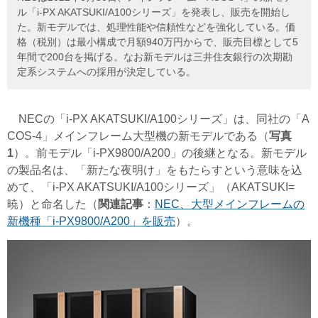
ル「i-PX AKATSUKI/A100シリーズ」を発表し、販売を開始し
た。新モデルでは、処理性能や信頼性などを強化している。価
格（税別）は最小構成で月額940万円からで、販売目標として5
年間で200台を掲げる。なお新モデルは三井住友銀行の次期勘
定系システムへの採用が決定している。
NECの「i-PX AKATSUKI/A100シリーズ」は、同社の「A
COS-4」メインフレーム大型機の新モデルである（
写真
1
）。前モデル「i-PX9800/A200」の後継となる。新モデル
の製品名は、「新たな夜明け」をもたらすという意味を込
めて、「i-PX AKATSUKI/A100シリーズ」（AKATSUKI=
暁）と命名した（
関連記事
：
NEC、大型メインフレームの
新機種「i-PX9800/A200」を販売
）。