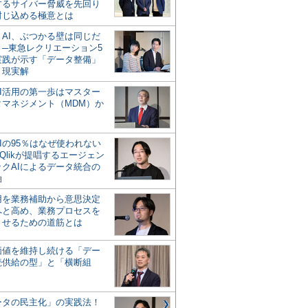
するサイバー脅威を先回り
封じ込める極意とは
とAI、ぶつかる壁は同じだ
」─東急レクリエーション5
実践が示す「データ整備」
う現実解
AI活用の第一歩はマスター
タマネジメント（MDM）か
Iの95％はなぜ使われない
Qlikが提唱するエージェン
ックAIによるデータ統合の
軸
活用を業務補助から意思決定
へと高め、業務プロセスを
させるための道筋とは
の価値を維持し続ける「デー
続供給の型」と「横断組
ータの民主化」の実践法！