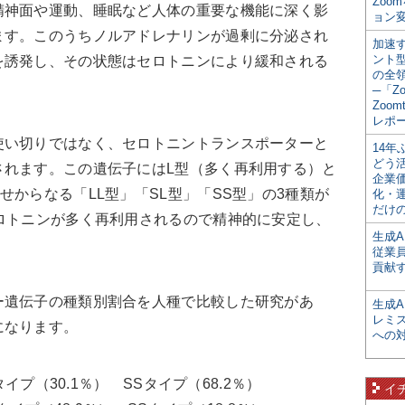
Zoo
精神面や運動、睡眠など人体の重要な機能に深く影
ョン変
ます。このうちノルアドレナリンが過剰に分泌され
加速す
ント
を誘発し、その状態はセロトニンにより緩和される
の全
─「Z
Zoomt
レポ
い切りではなく、セロトニントランスポーターと
14
どう
されます。この遺伝子にはL型（多く再利用する）と
企業
せからなる「LL型」「SL型」「SS型」の3種類が
化・
だけの
ロトニンが多く再利用されるので精神的に安定し、
生成A
従業
貢献す
遺伝子の種類別割合を人種で比較した研究があ
生成
レミ
になります。
への
タイプ（30.1％） SSタイプ（68.2％）
イ