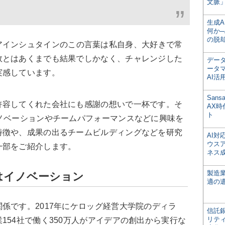
文脈」
生成
何か─
の脱
アインシュタインの
この言葉は私自身、大好きで常
敗とはあくまでも結果でしかなく、チャレンジした
デー
ータ
実感しています。
AI活
San
容してくれた会社にも感謝の想いで一杯です。そ
AX
ト
ノベーションやチームパフォーマンスなどに興味を
特徴や、成果の出るチームビルディングなどを研究
AI
ウス
一部をご紹介します。
ネス
製造
はイノベーション
適の
です。2017年にケロッグ経営大学院のディラ
信託銀
リテ
154社で働く350万人がアイデアの創出から実行な