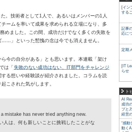
[イン
する
た。技術者として1人で、あるいはメンバーの1人
てチームを率いて成果を求められる立場になり、多
記事
を務めました。この間、成功だけでなく多くの失敗を
応に
ば……」といった慙愧の念は今でも消えません。
定期
ら今の自分がある」とも思います。本連載「架け
[IT
では「
失敗のない成功はない、IT部門をチャレンジ
らせ
関する想いや経験談が紹介されました。コラムを読
り起こされた気がします。
ト
AI R
成功
プとJ
 mistake has never tried anything new.
経営
い人は、何も新しいことに挑戦したことがな
“感動
動くA