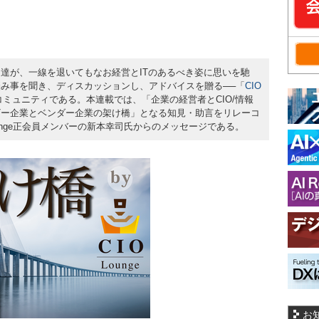
ダー達が、一線を退いてもなお経営とITのあるべき姿に思いを馳
み事を聞き、ディスカッションし、アドバイスを贈る──「
CIO
ミュニティである。本連載では、「企業の経営者とCIO/情報
ザー企業とベンダー企業の架け橋」となる知見・助言をリレーコ
ounge正会員メンバーの新本幸司氏からのメッセージである。
お