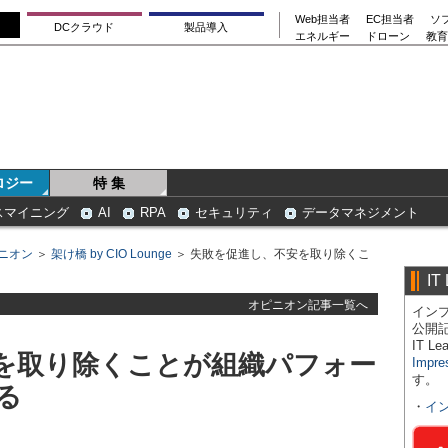
Web担当者
EC担当者
ソ
DCクラウド
製品導入
エネルギー
ドローン
教育
ロジー
特 集
スマイニング
AI
RPA
セキュリティ
データマネジメント
ニオン
＞
架け橋 by CIO Lounge
＞ 失敗を促進し、不安を取り除くこ
IT
オピニオン記事一覧へ
インプ
公開
IT 
を取り除くことが組織パフォー
Impre
す。
る
・
イ