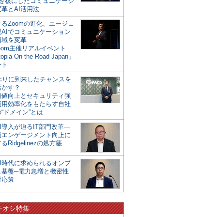
mを核にしたコミュニケーシ
革とAI活用法
るZoomの進化、エージェ
型AIでコミュニケーション
領域を変革
oom主催リアルイベント
opia On the Road Japan」
ート
年ぶりに到来したチャンスを
活かす？
価値向上とセキュリティ強
運用効率化をもたらす自社
“ドメイン”とは
I導入が迫るIT部門改革―
員エンゲージメント向上に
るRidgelinezの処方箋
AI時代に求められるオンプ
ス基盤─電力急増と機密性
対応策
チオシ特集