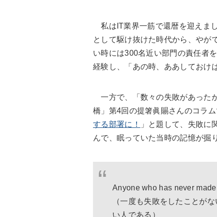
私はIT業界一筋で還暦を迎えまし
として駆け抜けた時代から、やが
い時には300名近い部門の責任者
経験し、「あの時、ああしておけ
一方で、「数々の失敗があったか
橋」第4回の提箸眞賜さんのコラム
する部署に！
」と題して、失敗に
んで、眠っていた当時の記憶が掘
Anyone who has never made a
（一度も失敗をしたことがな
い人である）