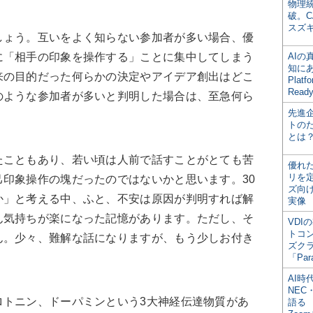
物理
破。C
スズ
ょう。互いをよく知らない参加者が多い場合、優
に「相手の印象を操作する」ことに集中してしまう
AI
知にある
来の目的だった何らかの決定やアイデア創出はどこ
Plat
Read
のような参加者が多いと判明した場合は、至急何ら
先進
トの
とは
こともあり、若い頃は人前で話すことがとても苦
優れ
リを
印象操作の塊だったのではないかと思います。30
ズ向
か」と考える中、ふと、不安は原因が判明すれば解
実像
ん気持ちが楽になった記憶があります。ただし、そ
VDI
トコ
ん。少々、難解な話になりますが、もう少しお付き
ズク
「Par
AI時
NEC・
トニン、ドーパミンという3大神経伝達物質があ
語る