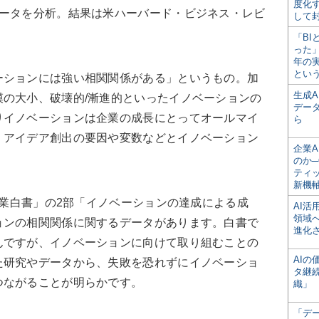
度化
データを分析。結果は米ハーバード・ビジネス・レビ
して
「BI
った
年の
とい
ションには強い相関関係がある」というもの。加
生成
の大小、破壊的/漸進的といったイノベーションの
デー
りイノベーションは企業の成長にとってオールマイ
ら
、アイデア創出の要因や変数などとイノベーション
企業A
のか─
ティ
新機
企業白書」の2部「イノベーションの達成による成
AI
領域
ョンの相関関係に関するデータがあります。白書で
進化
んですが、イノベーションに向けて取り組むことの
AI
た研究やデータから、失敗を恐れずにイノベーショ
タ継
つながることが明らかです。
織」
「デ