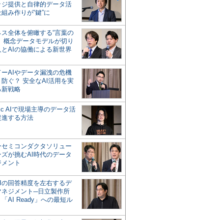
ッジ提供と自律的データ活
組み作りが“鍵”に
ネス全体を俯瞰する“言葉の
”、概念データモデルが切り
人とAIの協働による新世界
？
ドーAIやデータ漏洩の危機
防ぐ？ 安全なAI活用を実
る新戦略
ntic AIで現場主導のデータ活
促進する方法
ーセミコンダクタソリュー
ンズが挑むAI時代のデータ
ジメント
AIの回答精度を左右するデ
マネジメント─日立製作所
「AI Ready」への最短ル