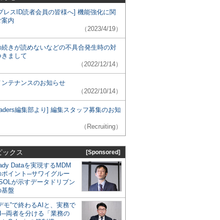
プレスID読者会員の皆様へ] 機能強化に関
ご案内
（2023/4/19）
の続きが読めないなどの不具合発生時の対
つきまして
（2022/12/14）
メンテナンスのお知らせ
（2022/10/14）
 Leaders編集部より] 編集スタッフ募集のお知
（Recruiting）
ピックス
[Sponsored]
eady Dataを実現するMDM
のポイント─サワイグルー
SOLが示すデータドリブン
の基盤
デモ”で終わるAIと、実務で
I─両者を分ける「業務の