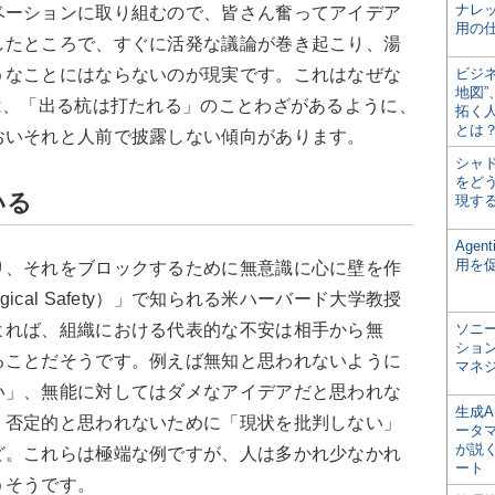
ナレ
ーションに取り組むので、皆さん奮ってアイデア
用の仕
したところで、すぐに活発な議論が巻き起こり、湯
うなことにはならないのが現実です。これはなぜな
ビジ
地図
は、「出る杭は打たれる」のことわざがあるように、
拓く
とは
おいそれと人前で披露しない傾向があります。
シャ
をどう
いる
現す
Age
用を
、それをブロックするために無意識に心に壁を作
gical Safety）
」で知られる米ハーバード大学教授
よれば、組織における代表的な不安は相手から無
ソニ
ショ
ることだそうです。例えば無知と思われないように
マネ
い」、無能に対してはダメなアイデアだと思われな
生成
、否定的と思われないために「現状を批判しない」
ータ
が説く
ど。これらは極端な例ですが、人は多かれ少なかれ
ート
うそうです。