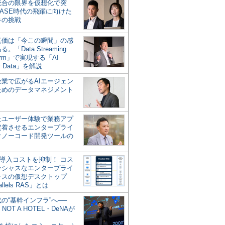
統合の限界を仮想化で突
ASE時代の飛躍に向けた
キの挑戦
の真価は「今この瞬間」の感
。「Data Streaming
form」で実現する「AI
y Data」を解説
企業で広がるAIエージェン
ためのデータマネジメント
？
たユーザー体験で業務アプ
定着させるエンタープライ
けノーコード開発ツールの
の導入コストを抑制！ コス
ンシャスなエンタープライ
ラスの仮想デスクトップ
allels RAS」とは
代の“基幹インフラ”へ──
NOT A HOTEL・DeNAが