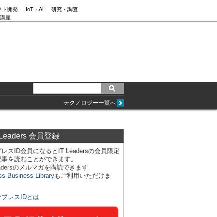
フト開発
IoT・AI
研究・調査
講座
テクノロジー一覧へ
 Leaders 会員登録
レスID会員になるとIT Leadersの会員限定
記事を読むことができます。
Leadersのメルマガを購読できます
ss Business Library
もご利用いただけま
ンプレスIDとは