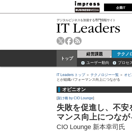
企業IT
デジタルビジネスを加速する専門情報サイト
経営課題
テクノ
トップ
ユーザー動向
プロセ
IT Leaders トップ
＞
テクノロジー一覧
＞
オピ
とが組織パフォーマンス向上につながる
オピニオン
[
架け橋 by CIO Lounge
]
失敗を促進し、不安
マンス向上につなが
CIO Lounge 新本幸司氏