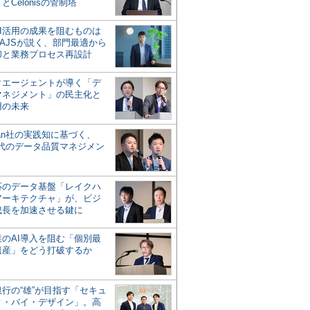
とCelonisの管制塔
AI活用の成果を阻むものは
AJSが説く、部門最適から
却と業務プロセス再設計
タエージェントが導く「デ
マネジメント」の民主化と
用の未来
san社の実践知に基づく、
時代のデータ品質マネジメン
対応のデータ基盤「レイクハ
アーキテクチャ」が、ビジ
成長を加速させる鍵に
業のAI導入を阻む「個別最
遺産」をどう打破するか
行の“雄”が目指す「セキュ
ィ・バイ・デザイン」。高