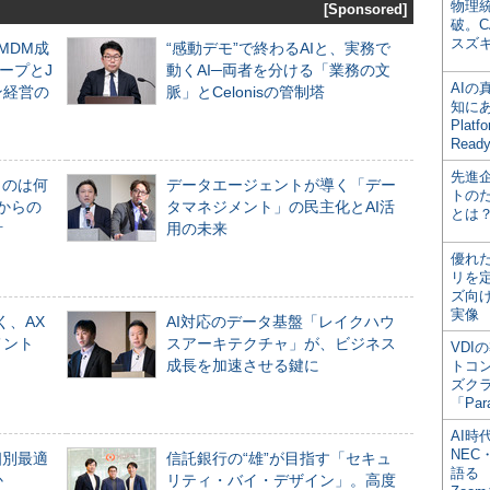
物理
[Sponsored]
破。C
スズ
るMDM成
“感動デモ”で終わるAIと、実務で
ープとJ
動くAI─両者を分ける「業務の文
AI
ン経営の
脈」とCelonisの管制塔
知にある
Plat
Read
先進
ものは何
データエージェントが導く「デー
トの
からの
タマネジメント」の民主化とAI活
とは
計
用の未来
優れ
リを
ズ向
実像
く、AX
AI対応のデータ基盤「レイクハウ
メント
スアーキテクチャ」が、ビジネス
VDI
成長を加速させる鍵に
トコ
ズク
「Par
AI時
NEC・
個別最適
信託銀行の“雄”が目指す「セキュ
語る
か
リティ・バイ・デザイン」。高度