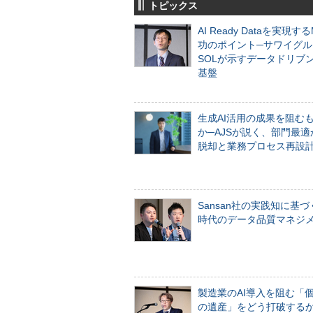
トピックス
AI Ready Dataを実現す
功のポイント─サワイグル
SOLが示すデータドリブ
基盤
生成AI活用の成果を阻む
か─AJSが説く、部門最適
脱却と業務プロセス再設
Sansan社の実践知に基づ
時代のデータ品質マネジ
製造業のAI導入を阻む「
の遺産」をどう打破する