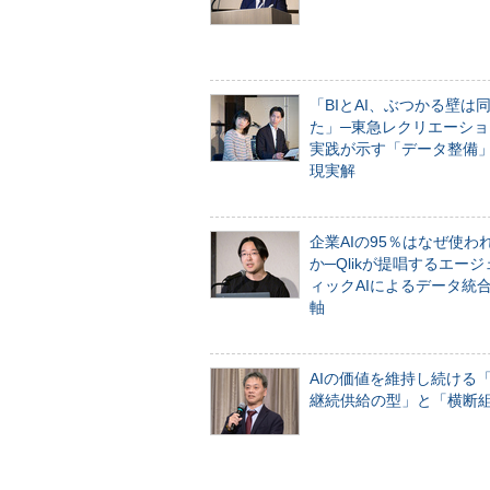
「BIとAI、ぶつかる壁は
た」─東急レクリエーショ
実践が示す「データ整備
現実解
企業AIの95％はなぜ使わ
か─Qlikが提唱するエー
ィックAIによるデータ統
軸
AIの価値を維持し続ける
継続供給の型」と「横断