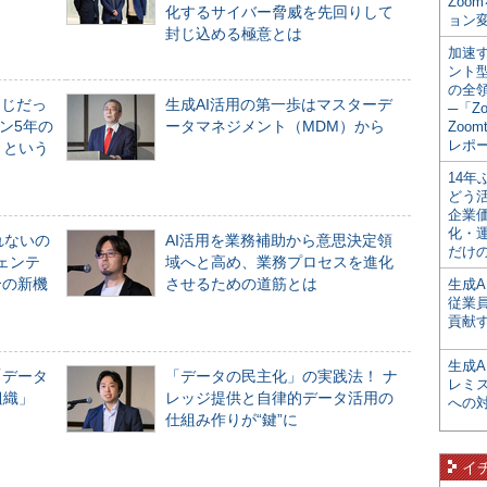
Zoo
化するサイバー脅威を先回りして
ョン変
封じ込める極意とは
加速す
ント
の全
同じだっ
生成AI活用の第一歩はマスターデ
─「Z
ン5年の
ータマネジメント（MDM）から
Zoomt
レポ
」という
14
どう
企業
化・
れないの
AI活用を業務補助から意思決定領
だけの
ジェンテ
域へと高め、業務プロセスを進化
合の新機
させるための道筋とは
生成A
従業
貢献す
生成
「データ
「データの民主化」の実践法！ ナ
レミ
組織」
レッジ提供と自律的データ活用の
への
仕組み作りが“鍵”に
イ