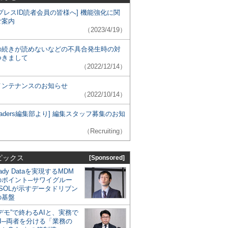
プレスID読者会員の皆様へ] 機能強化に関
ご案内
（2023/4/19）
の続きが読めないなどの不具合発生時の対
つきまして
（2022/12/14）
メンテナンスのお知らせ
（2022/10/14）
 Leaders編集部より] 編集スタッフ募集のお知
（Recruiting）
ピックス
[Sponsored]
eady Dataを実現するMDM
のポイント─サワイグルー
SOLが示すデータドリブン
の基盤
デモ”で終わるAIと、実務で
I─両者を分ける「業務の