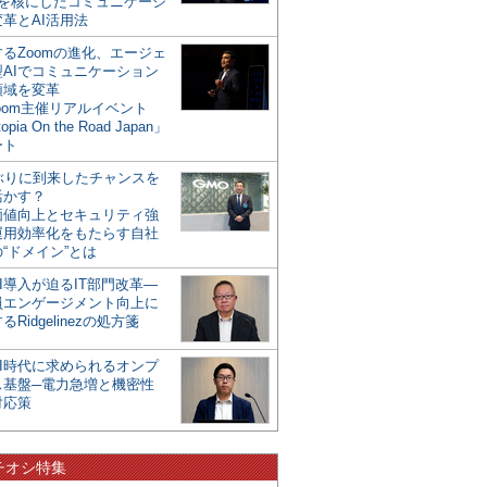
mを核にしたコミュニケーシ
革とAI活用法
るZoomの進化、エージェ
型AIでコミュニケーション
領域を変革
oom主催リアルイベント
opia On the Road Japan」
ート
年ぶりに到来したチャンスを
活かす？
価値向上とセキュリティ強
運用効率化をもたらす自社
“ドメイン”とは
I導入が迫るIT部門改革―
員エンゲージメント向上に
るRidgelinezの処方箋
AI時代に求められるオンプ
ス基盤─電力急増と機密性
対応策
チオシ特集