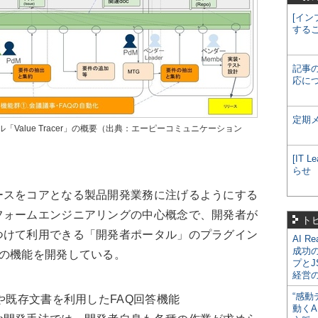
[イン
する
記事
応に
定期
Value Tracer」の概要（出典：エーピーコミュニケーション
[IT
らせ
スをコアとなる製品開発業務に注げるようにする
フォームエンジニアリングの中心概念で、開発者が
ト
つけて利用できる「開発者ポータル」のプラグイン
AI R
成功
つの機能を開発している。
プとJ
経営
“感動
や既存文書を利用したFAQ回答機能
動くA