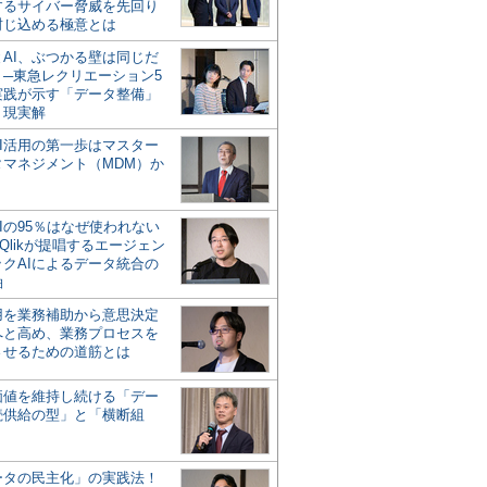
するサイバー脅威を先回り
封じ込める極意とは
とAI、ぶつかる壁は同じだ
」─東急レクリエーション5
実践が示す「データ整備」
う現実解
AI活用の第一歩はマスター
タマネジメント（MDM）か
Iの95％はなぜ使われない
Qlikが提唱するエージェン
ックAIによるデータ統合の
軸
活用を業務補助から意思決定
へと高め、業務プロセスを
させるための道筋とは
の価値を維持し続ける「デー
続供給の型」と「横断組
ータの民主化」の実践法！