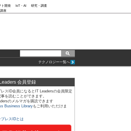
フト開発
IoT・AI
研究・調査
講座
テクノロジー一覧へ
 Leaders 会員登録
レスID会員になるとIT Leadersの会員限定
記事を読むことができます。
Leadersのメルマガを購読できます
ss Business Library
もご利用いただけま
ンプレスIDとは