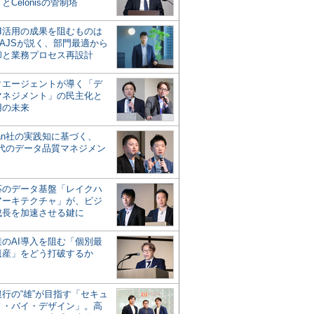
とCelonisの管制塔
AI活用の成果を阻むものは
AJSが説く、部門最適から
却と業務プロセス再設計
タエージェントが導く「デ
マネジメント」の民主化と
用の未来
san社の実践知に基づく、
時代のデータ品質マネジメン
対応のデータ基盤「レイクハ
アーキテクチャ」が、ビジ
成長を加速させる鍵に
業のAI導入を阻む「個別最
遺産」をどう打破するか
行の“雄”が目指す「セキュ
ィ・バイ・デザイン」。高