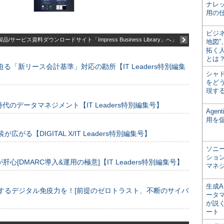
ナレ
用の仕
ビジ
品/サービス資料ダウンロードサイト「Impress Business Library」へ」
地図
拓く
とは
る「新リース会計基準」対応の勘所【IT Leaders特別編集
シャ
をどう
現す
のデータマネジメント【IT Leaders特別編集号】
Age
用を
装が広がる【DIGITAL X/IT Leaders特別編集号】
ソニ
ショ
[DMARC導入&運用の極意]【IT Leaders特別編集号】
マネ
生成
するデジタル免疫力を！[前提のゼロトラスト、不断のサイバ
ータ
が説く
ート