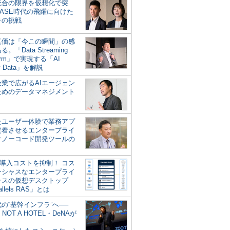
統合の限界を仮想化で突
ASE時代の飛躍に向けた
キの挑戦
の真価は「今この瞬間」の感
。「Data Streaming
form」で実現する「AI
y Data」を解説
企業で広がるAIエージェン
ためのデータマネジメント
？
たユーザー体験で業務アプ
定着させるエンタープライ
けノーコード開発ツールの
の導入コストを抑制！ コス
ンシャスなエンタープライ
ラスの仮想デスクトップ
allels RAS」とは
代の“基幹インフラ”へ──
NOT A HOTEL・DeNAが