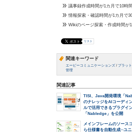
議事録作成時間が1カ月で10時間減
情報探索・確認時間が1カ月で30時
Wikiのページ探索・作成時間が1
リスト
関連キーワード
エーピーコミュニケーションズ
/
プラット
管理
関連記事
TISI、Java開発環境「Nab
のナレッジをAIコーディ
ルで活用できるプラグイ
「Nabledge」を公開
メインフレームのソース
ら仕様書を自動生成─ユニ