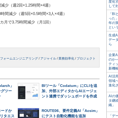
度化
少（週2回×1.25時間×4週）
して
間減少（週5回×0.5時間×3人×4週）
「BI
った
カ月で3.75時間減少（月1回）
年の
とい
生成
デー
ら
企業A
フォームエンジニアリング
/
アジャイル
/
業務効率化
/
プロジェクト
のか─
ティ
新機
AI
領域
進化
larch」
BIツール「Codatum」にCLIを追
ングツー
加、外部エディタからAIエージェ
ン
ント連携でダッシュボードを作成
AI
タ継
織」
コードか
ROUTE06、要件定義AI「Acsim」
リタエス
にテスト自動化機能を追加
「デ