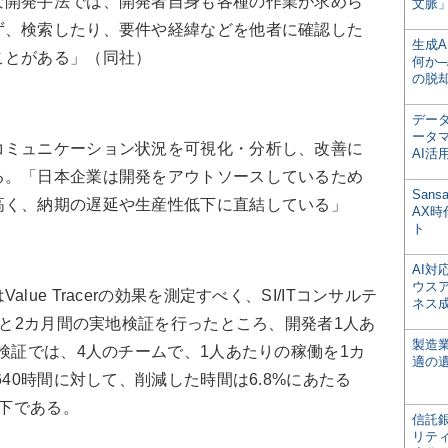
開発手法では、開発者自身も各種の作業が求めら
文脈」
ず、検索したり、要件や経緯などを他者に確認した
生成
ことがある」（同社）
何か─
の脱
デー
ータ
ミュニケーション状況を可視化・分析し、改善に
AI活
る。「日本企業は開発をアウトソースしているため
San
高く、納期の遅延や生産性低下に直結している」
AX
ト
AI
ウス
ue Tracerの効果を測定すべく、SI/ITコンサルテ
ネス
）と2カ月間の実地検証を行ったところ、開発者1人あ
製造
。検証では、4人のチームで、1人あたりの稼働を1カ
適の
640時間に対して、削減した時間は6.8%にあたる
以下である。
信託銀
リテ