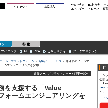
Web担当者
EC担当者
ソ
DCクラウド
製品導入
エネルギー
ドローン
教育
ロジー
特 集
スマイニング
AI
RPA
セキュリティ
データマネジメント
ツール／プラットフォーム
＞
新製品・サービス
＞ 開発者のノンコア
トフォームエンジニアリングを採用
IT
開発ツール／プラットフォーム記事一覧へ
インプ
公開
IT 
を支援する「Value
Impre
す。
ットフォームエンジニアリングを
・
イ