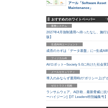
アール「Software Asset
Maintenance」
おすすめのホワイトペーパー
「製
業務システム
2027年4月強制適用へ待ったなし、施行迫
版】
生成AI/AIエージェント
成否のカギは「データ基盤」に─生成AI時代
フィジカルAI
AI/ロボット─Society 5.0に向けた社会実
メールセキュリティ
導入のみならず運用時の“ポリシー上げ”が肝心
ゼロトラスト戦略
ランサムウェア、AI詐欺…最新脅威に抗
ーハイジーン]【IT Leaders特別編集号】