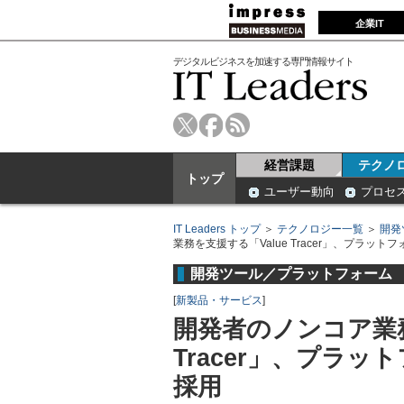
企業IT
デジタルビジネスを加速する専門情報サイト
経営課題
テクノ
トップ
ユーザー動向
プロセ
IT Leaders トップ
＞
テクノロジー一覧
＞
開発
業務を支援する「Value Tracer」、プラッ
開発ツール／プラットフォーム
[
新製品・サービス
]
開発者のノンコア業務
Tracer」、プラ
採用