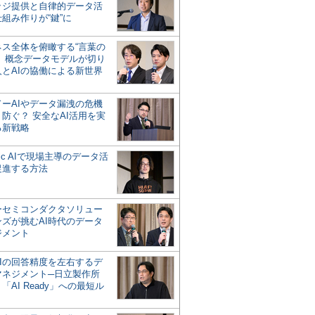
ッジ提供と自律的データ活
組み作りが“鍵”に
ネス全体を俯瞰する“言葉の
”、概念データモデルが切り
人とAIの協働による新世界
？
ドーAIやデータ漏洩の危機
防ぐ？ 安全なAI活用を実
る新戦略
ntic AIで現場主導のデータ活
促進する方法
ーセミコンダクタソリュー
ンズが挑むAI時代のデータ
ジメント
AIの回答精度を左右するデ
マネジメント─日立製作所
「AI Ready」への最短ル