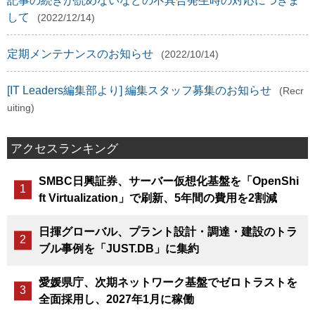
記事の続きが読めないなどの不具合発生時の対応につきま
して
(2022/12/14)
定期メンテナンスのお知らせ
(2022/10/14)
[IT Leaders編集部より] 編集スタッフ募集のお知らせ
(Recr
uiting)
アクセスランキング
SMBC日興証券、サーバー仮想化基盤を「OpenShi
ft Virtualization」で刷新、5年間の費用を2割減
日揮グローバル、プラント設計・調達・建設のトラ
ブル事例を「JUST.DB」に集約
愛媛県庁、次期ネットワーク基盤でゼロトラストを
全面採用し、2027年1月に稼働