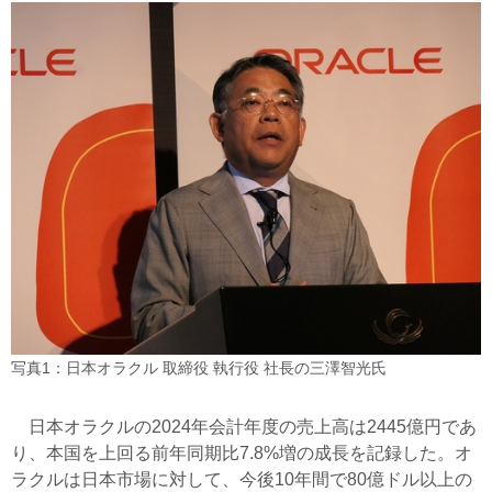
写真1：日本オラクル 取締役 執行役 社長の三澤智光氏
日本オラクルの2024年会計年度の売上高は2445億円であ
り、本国を上回る前年同期比7.8%増の成長を記録した。オ
ラクルは日本市場に対して、今後10年間で80億ドル以上の