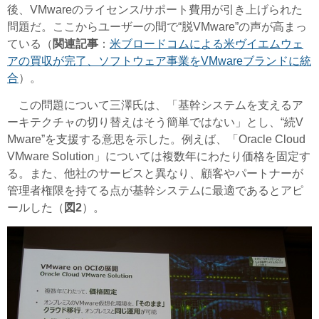
後、VMwareのライセンス/サポート費用が引き上げられた
問題だ。ここからユーザーの間で“脱VMware”の声が高まっ
ている（
関連記事
：
米ブロードコムによる米ヴイエムウェ
アの買収が完了、ソフトウェア事業をVMwareブランドに統
合
）。
この問題について三澤氏は、「基幹システムを支えるア
ーキテクチャの切り替えはそう簡単ではない」とし、“続V
Mware”を支援する意思を示した。例えば、「Oracle Cloud
VMware Solution」については複数年にわたり価格を固定す
る。また、他社のサービスと異なり、顧客やパートナーが
管理者権限を持てる点が基幹システムに最適であるとアピ
ールした（
図2
）。