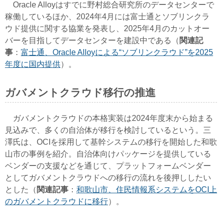
Oracle Alloyはすでに野村総合研究所のデータセンターで
稼働しているほか、2024年4月には富士通とソブリンクラ
ウド提供に関する協業を発表し、2025年4月のカットオー
バーを目指してデータセンターを建設中である（
関連記
事
：
富士通、Oracle Alloyによる“ソブリンクラウド”を2025
年度に国内提供
）。
ガバメントクラウド移行の推進
ガバメントクラウドの本格実装は2024年度末から始まる
見込みで、多くの自治体が移行を検討しているという。三
澤氏は、OCIを採用して基幹システムの移行を開始した和歌
山市の事例を紹介。自治体向けパッケージを提供している
ベンダーの支援などを通じて、プラットフォームベンダー
としてガバメントクラウドへの移行の流れを後押ししたい
とした（
関連記事
：
和歌山市、住民情報系システムをOCI上
のガバメントクラウドに移行
）。