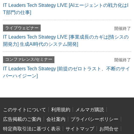
IT Leaders Tech Strategy LIVE [AIエージェントの戦力化はI
T部門の仕事]
ライブウェビナー
開催終了
IT Leaders Tech Strategy LIVE [事業成長のカギは[情シスの
開発力] 生成AI時代のシステム開発]
コンファレンス/セミナー
開催終了
IT Leaders Tech Strategy [前提のゼロトラスト、不断のサイ
バーハイジーン]
このサイトについて
利用規約
メルマガ購読
広告掲載のご案内
会社案内
プライバシーポリシー
特定商取引法に基づく表示
サイトマップ
お問合せ