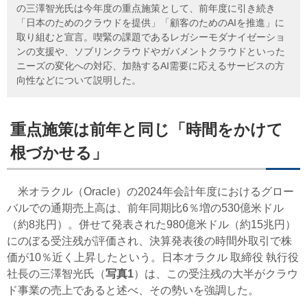
の三澤智光氏は今年度の重点施策として、前年度に引き続き
「日本のためのクラウドを提供」「顧客のためのAIを推進」に
取り組むと宣言。喫緊の課題であるレガシーモダナイゼーショ
ンの支援や、ソブリンクラウドやガバメントクラウドといった
ニーズの変化への対応、加熱するAI需要に応えるサービスの方
向性などについて説明した。
重点施策は前年と同じ「時間をかけて
根づかせる」
米オラクル（Oracle）の2024年会計年度におけるグロー
バルでの通期売上高は、前年同期比6％増の530億米ドル
（約8兆円）。併せて発表された980億米ドル（約15兆円）
にのぼる受注残が評価され、決算発表後の時間外取引で株
価が10％近く上昇したという。日本オラクル 取締役 執行役
社長の三澤智光氏（
写真1
）は、この受注残の大半がクラウ
ド事業の売上であると述べ、その勢いを強調した。