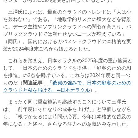
センターからのOCIの提供も計画しているという。
三澤氏によれば、最近のクラウドのトレンドは「大は小
を兼ねない」である。「地政学的リスクの増大などを背景
に、データ主権やソブリンクラウドへの関心が高まり、パ
ブリッククラウドでは満たせないニーズが増えている」
（同氏）。国内におけるガバメントクラウドの本格的な実
装が2024年度末ごろから始まるとした。
これらを踏まえ、日本オラクルの2025年度の重点施策と
して、「日本のためのクラウドを提供」「顧客のためのAI
を推進」の2点を掲げている。これらは2024年度と同一の
ものだ（
関連記事
：
「後発の強みで、日本の顧客のための
クラウドとAIを届ける」─日本オラクル
）。
まったく同じ重点施策を継続することについて三澤氏
は、「前年度にそれなりの成果を上げた」と評価しながら
も、「根づかせるには時間が必要。今年は本格的な普及の
年になる」と述べ、さらなる注力への意気込みを示した。