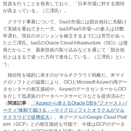
投資を行うことを発表しており、「日本市場に対する期待
が高まっている」（三澤氏）。
クラウド事業について、SaaS市場には競合他社に先駆け
て実績を重ねてきた一方、IaaS/PaaS市場への参入は10数
年遅れ、現在のポジションを確立するまでには苦労があっ
たと三澤氏。IaaSのOracle Cloud Infrastructure（OCI）は後
発だからこそ、最新技術の取り込みなどを通じて「競合他
社とはまるで違った方向で進化している」（三澤氏）とい
う。
独自性を端的に表すのがマルチクラウド戦略だ。米マイ
クロソフトとの協業により、OCIとMicrosoft Azureの両デー
タセンターの相互接続や、AzureのデータセンターからOCI
を介して低遅延のデータベースサービスなどを提供済みだ
（
関連記事
：
「Azureから使えるOracle DBを“ファーストパ
ーティ”体制で届ける」─マイクロソフトとオラクルがマル
チクラウドで提携拡大
）。米グーグルのGoogle Cloud Platf
orm（GCP）との相互接続も可能で、今後はGCPのデータ