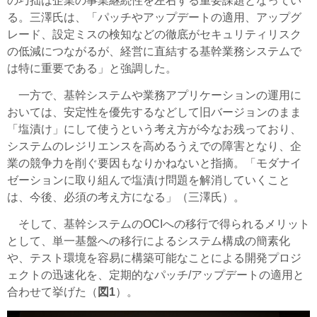
の巧拙は企業の事業継続性を左右する重要課題となってい
る。三澤氏は、「パッチやアップデートの適用、アップグ
レード、設定ミスの検知などの徹底がセキュリティリスク
の低減につながるが、経営に直結する基幹業務システムで
は特に重要である」と強調した。
一方で、基幹システムや業務アプリケーションの運用に
おいては、安定性を優先するなどして旧バージョンのまま
「塩漬け」にして使うという考え方が今なお残っており、
システムのレジリエンスを高めるうえでの障害となり、企
業の競争力を削ぐ要因もなりかねないと指摘。「モダナイ
ゼーションに取り組んで塩漬け問題を解消していくこと
は、今後、必須の考え方になる」（三澤氏）。
そして、基幹システムのOCIへの移行で得られるメリット
として、単一基盤への移行によるシステム構成の簡素化
や、テスト環境を容易に構築可能なことによる開発プロジ
ェクトの迅速化を、定期的なパッチ/アップデートの適用と
合わせて挙げた（
図1
）。