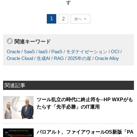
す
1
2
次へ
>
関連キーワード
Oracle
/
SaaS
/
IaaS
/
PaaS
/
モダナイゼーション
/
OCI
/
Oracle Cloud
/
生成AI
/
RAG
/
2025年の崖
/
Oracle Alloy
関連記事
ツール乱立の時代に終止符を─HP WXPがも
たらす「先手必勝」のIT運用
パロアルト、ファイアウォールOS新版「PA