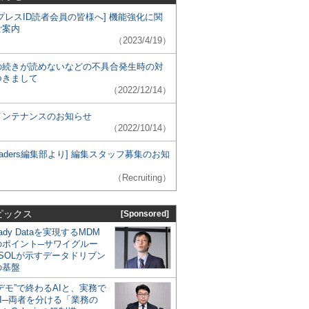
プレスID読者会員の皆様へ] 機能強化に関
ご案内
（2023/4/19）
の続きが読めないなどの不具合発生時の対
つきまして
（2022/12/14）
メンテナンスのお知らせ
（2022/10/14）
 Leaders編集部より] 編集スタッフ募集のお知
（Recruiting）
ピックス
[Sponsored]
eady Dataを実現するMDM
のポイント─サワイグルー
SOLが示すデータドリブン
の基盤
デモ”で終わるAIと、実務で
I─両者を分ける「業務の