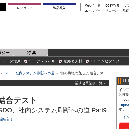
Web担当者
EC担当者
ソ
DCクラウド
製品導入
エネルギー
ドローン
教育
ロジー
特 集
データ活用
ワークスタイル
組織と人材
CIOコンピタンス
＞
GDO、社内システム 刷新への道
＞ “無の境地”で迎えた結合テスト
IT
業務改革記事一覧へ
インプ
公開
た結合テスト
IT 
Impre
O、社内システム刷新への道 Part9
す。
・
イ
rs編集部）