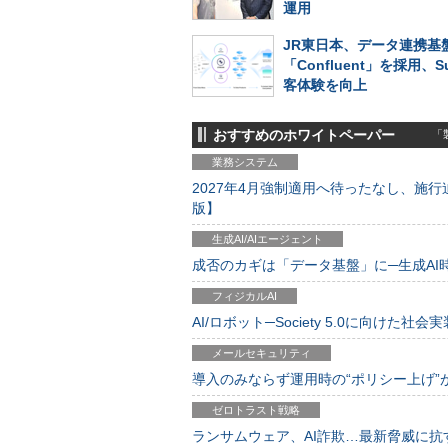
運用
JR東日本、データ連携基
「Confluent」を採用、S
客体験を向上
おすすめのホワイトペーパー
「製
業務システム
2027年4月強制適用へ待ったなし、施行迫
版】
生成AI/AIエージェント
成否のカギは「データ基盤」に─生成AI時代
フィジカルAI
AI/ロボット─Society 5.0に向けた社会実
メールセキュリティ
導入のみならず運用時の“ポリシー上げ”が肝心
ゼロトラスト戦略
ランサムウェア、AI詐欺…最新脅威に抗