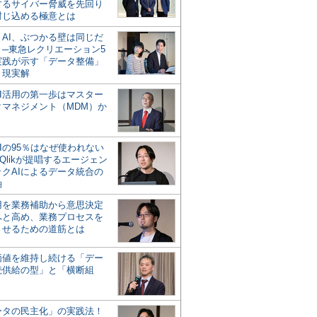
するサイバー脅威を先回り
封じ込める極意とは
とAI、ぶつかる壁は同じだ
」─東急レクリエーション5
実践が示す「データ整備」
う現実解
AI活用の第一歩はマスター
タマネジメント（MDM）か
Iの95％はなぜ使われない
Qlikが提唱するエージェン
ックAIによるデータ統合の
軸
活用を業務補助から意思決定
へと高め、業務プロセスを
させるための道筋とは
の価値を維持し続ける「デー
続供給の型」と「横断組
ータの民主化」の実践法！