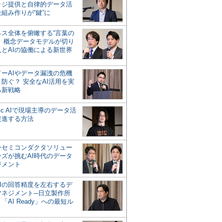
ッジ提供と自律的データ活
組み作りが“鍵”に
ネス全体を俯瞰する“言葉の
”、概念データモデルが切り
人とAIの協働による新世界
？
ドーAIやデータ漏洩の危機
防ぐ？ 安全なAI活用を実
る新戦略
ntic AIで現場主導のデータ活
促進する方法
ーセミコンダクタソリュー
ンズが挑むAI時代のデータ
ジメント
AIの回答精度を左右するデ
マネジメント─日立製作所
「AI Ready」への最短ル