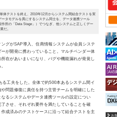
単体テストを終え、2010年12月からシステム間結合テストを実
データモデルを異にするシステム同士を、データ連携ツール
作所の「Data Stage」）でつなぎ、他システムと正しくデー
作業だ。
ングがSAP導入、住商情報システムが会員システ
ダーが開発に携わっていること。マルチベンダー体
の所在があいまいになり、バグや機能漏れが発覚し
る。
ある工夫をした。全体で約500本あるシステム間イ
施や問題修復に責任を持つ主管チームを明確にした
となるシステムやデータ連携ツールの設定につい
完了させ、それぞれ要件を満たしていることを確
、作成済みのテストケースに沿って結合テストを主
お