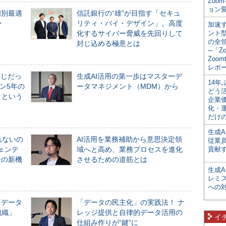
Zoo
ョン変
個別最適
信託銀行の“雄”が目指す「セキュ
か
リティ・バイ・デザイン」。高度
加速す
化するサイバー脅威を先回りして
ント
の全
封じ込める極意とは
─「Z
Zoomt
レポ
同じだっ
生成AI活用の第一歩はマスターデ
14
ン5年の
ータマネジメント（MDM）から
どう
」という
企業
化・
だけの
生成A
れないの
AI活用を業務補助から意思決定領
従業
ジェンテ
域へと高め、業務プロセスを進化
貢献す
合の新機
させるための道筋とは
生成
レミ
への
「データ
「データの民主化」の実践法！ ナ
組織」
レッジ提供と自律的データ活用の
イ
仕組み作りが“鍵”に