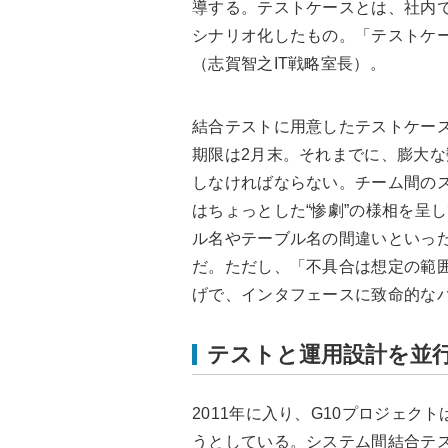
導する。テストケースとは、社内で
シナリオ化したもの。「テストケ
（志賀智之IT戦略室長）。
結合テストに用意したテストケース
期限は2月末。それまでに、膨大
しなければならない。チーム間の
はちょっとした“惨劇”の様相を呈
ル名やテーブル名の間違いといっ
だ。ただし、「不具合は想定の範
げで、インタフェースに致命的な
テストと運用設計を並
2011年に入り、G10プロジェク
うとしている。システム間結合テ