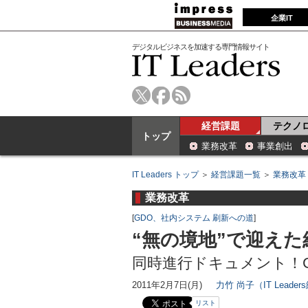
企業IT
デジタルビジネスを加速する専門情報サイト
経営課題
テクノ
トップ
業務改革
事業創出
IT Leaders トップ
＞
経営課題一覧
＞
業務改革
業務改革
[
GDO、社内システム 刷新への道
]
“無の境地”で迎え
同時進行ドキュメント！GD
2011年2月7日(月)
力竹 尚子（IT Leade
リスト