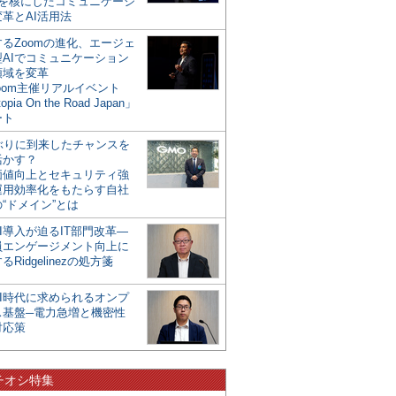
mを核にしたコミュニケーシ
革とAI活用法
るZoomの進化、エージェ
型AIでコミュニケーション
領域を変革
oom主催リアルイベント
opia On the Road Japan」
ート
年ぶりに到来したチャンスを
活かす？
価値向上とセキュリティ強
運用効率化をもたらす自社
“ドメイン”とは
I導入が迫るIT部門改革―
員エンゲージメント向上に
るRidgelinezの処方箋
AI時代に求められるオンプ
ス基盤─電力急増と機密性
対応策
チオシ特集