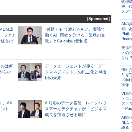
物理
破。C
スズ
[Sponsored]
AI
知にある
るMDM成
“感動デモ”で終わるAIと、実務で
Plat
ープとJ
動くAI─両者を分ける「業務の文
Read
ン経営の
脈」とCelonisの管制塔
先進
トの
とは
ものは何
データエージェントが導く「デー
優れ
からの
タマネジメント」の民主化とAI活
リを
計
用の未来
ズ向
実像
VDI
トコ
く、AX
AI対応のデータ基盤「レイクハウ
ズク
メント
スアーキテクチャ」が、ビジネス
「Par
成長を加速させる鍵に
AI時
NEC・
語る