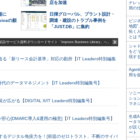
店を加速
ナレ
用の仕
盤に
日揮グローバル、プラント設計・
uicaの顧
調達・建設のトラブル事例を
ビジ
地図
「JUST.DB」に集約
拓く
とは
品/サービス資料ダウンロードサイト「Impress Business Library」へ」
シャ
をどう
現す
る「新リース会計基準」対応の勘所【IT Leaders特別編集
Age
用を
のデータマネジメント【IT Leaders特別編集号】
ソニ
ショ
装が広がる【DIGITAL X/IT Leaders特別編集号】
マネ
生成
[DMARC導入&運用の極意]【IT Leaders特別編集号】
ータ
が説く
ート
するデジタル免疫力を！[前提のゼロトラスト、不断のサイバ