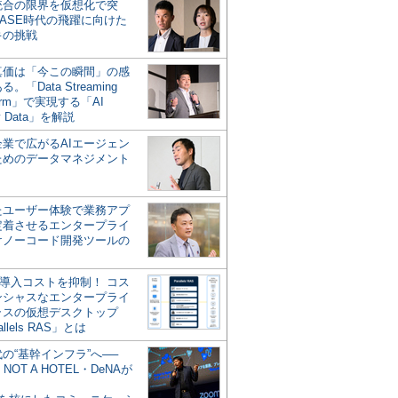
統合の限界を仮想化で突
ASE時代の飛躍に向けた
キの挑戦
の真価は「今この瞬間」の感
。「Data Streaming
form」で実現する「AI
y Data」を解説
企業で広がるAIエージェン
ためのデータマネジメント
？
たユーザー体験で業務アプ
定着させるエンタープライ
けノーコード開発ツールの
の導入コストを抑制！ コス
ンシャスなエンタープライ
ラスの仮想デスクトップ
allels RAS」とは
代の“基幹インフラ”へ──
NOT A HOTEL・DeNAが