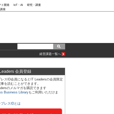
フト開発
IoT・AI
研究・調査
講座
経営課題一覧へ
 Leaders 会員登録
レスID会員になるとIT Leadersの会員限定
記事を読むことができます。
Leadersのメルマガを購読できます
ss Business Library
もご利用いただけま
ンプレスIDとは