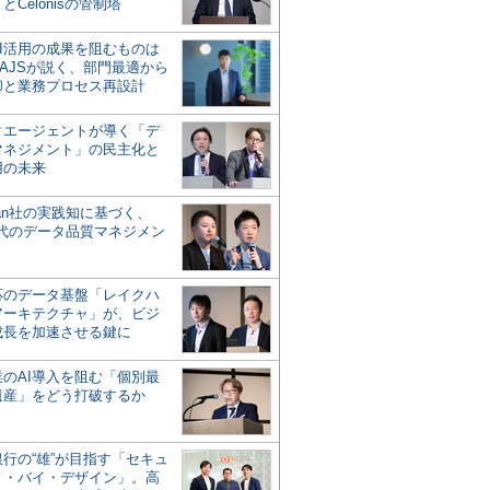
とCelonisの管制塔
AI活用の成果を阻むものは
AJSが説く、部門最適から
却と業務プロセス再設計
タエージェントが導く「デ
マネジメント」の民主化と
用の未来
san社の実践知に基づく、
時代のデータ品質マネジメン
対応のデータ基盤「レイクハ
アーキテクチャ」が、ビジ
成長を加速させる鍵に
業のAI導入を阻む「個別最
遺産」をどう打破するか
行の“雄”が目指す「セキュ
ィ・バイ・デザイン」。高