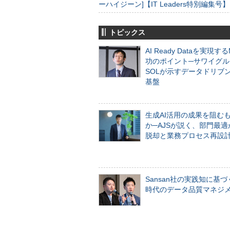
ーハイジーン]【IT Leaders特別編集号】
トピックス
AI Ready Dataを実現す
功のポイント─サワイグル
SOLが示すデータドリブ
基盤
生成AI活用の成果を阻む
か─AJSが説く、部門最適
脱却と業務プロセス再設
Sansan社の実践知に基づ
時代のデータ品質マネジ