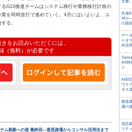
文脈」
るG10推進チームはシステム移行や業務移行計画の
生成
作業を同時並行で進めていく。4月にはいよいよ、ユ
何か─
始する。
の脱
デー
ータ
続きをお読みいただくには、
AI活
録（無料）が必要です
San
AX
ト
AI
ウス
ネス
製造
適の
信託銀
リテ
ステム刷新への道 最終回―意思疎通からコンサル活用法まで