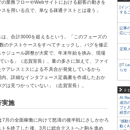
の業務フローやWebサイトにおける顧客の動きを
[イン
ースを用いる点で、単なる疎通テストとは違う」
する
記事
応に
は、合計3000を超えるという。「このフェーズの
な数のテストケースをすべてチェックし、バグを修正
定期
スケジュール調整が大変で、年末年始を挟み、現場
している」（志賀室長）。量の多さに加えて、ファイ
[IT
たケアレスミスによる不具合が発覚しているから
らせ
囲内。詳細なインタフェース定義書を作成したおか
バグは見つかっていない」（志賀室長）。
ト
AI R
行実施
成功
プとJ
経営
トは7月の全面稼働に向けて怒濤の後半戦にさしかかろ
“感動
動くA
ストを終了した後、3月に総合テストへと駒を進め