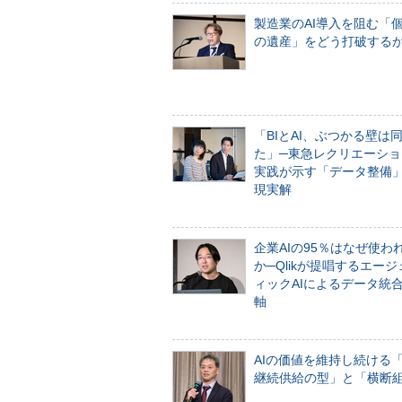
製造業のAI導入を阻む「
の遺産」をどう打破する
「BIとAI、ぶつかる壁は
た」─東急レクリエーショ
実践が示す「データ整備
現実解
企業AIの95％はなぜ使わ
か─Qlikが提唱するエー
ィックAIによるデータ統
軸
AIの価値を維持し続ける
継続供給の型」と「横断