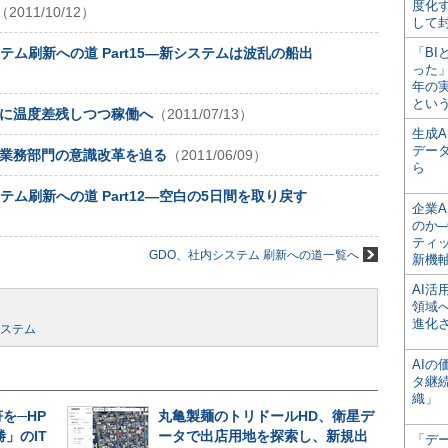
度化
（2011/10/12）
して
ム刷新への道 Part15―新システムは波乱の船出
「BI
った
年の
とい
内に温度差残しつつ稼働へ
（2011/07/13）
生成
デー
生─業務部門の意識改革を迫る
（2011/06/09）
ら
ム刷新への道 Part12―空白の5日間を取り戻す
企業A
のか─
ティ
GDO、社内システム 刷新への道一覧へ
新機
AI
領域
進化
ステム
AI
タ継
織」
を─HP
丸亀製麺のトリドールHD、衛星デ
」のIT
ータで出店用地を探索し、新規出
「デ