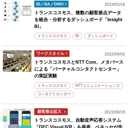
BI／BA／DWH
2023/01/16
トランスコスモス、複数の顧客接点データ
を統合・分析するダッシュボード「Insight
BI」
トランスコスモス
BI
ダッシュボード
ワークスタイル
2022/09/02
トランスコスモスとNTT Com、メタバース
による「バーチャルコンタクトセンター」
の実証実験
トランスコスモス
NTTコミュニケーションズ
コンタクトセンター
顧客接点拡大
2022/08/19
トランスコスモス、自動音声応答システム
「DEC Visual IVR」を発表、ベネッセが先