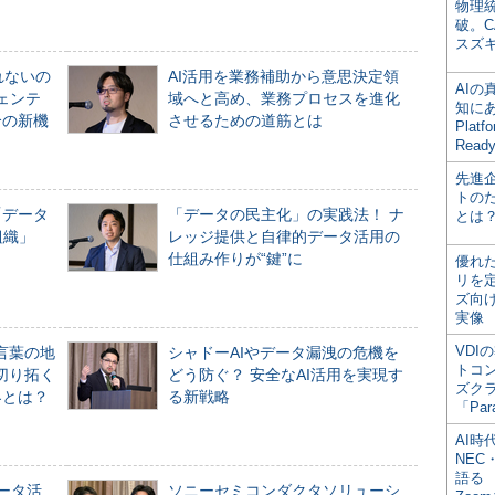
物理
破。C
スズ
れないの
AI活用を業務補助から意思決定領
AI
ジェンテ
域へと高め、業務プロセスを進化
知にある
合の新機
させるための道筋とは
Plat
Read
先進
トの
「データ
「データの民主化」の実践法！ ナ
とは
組織」
レッジ提供と自律的データ活用の
仕組み作りが“鍵”に
優れ
リを
ズ向
実像
VDI
言葉の地
シャドーAIやデータ漏洩の危機を
トコ
切り拓く
どう防ぐ？ 安全なAI活用を実現す
ズク
界とは？
る新戦略
「Par
AI時
NEC・
語る
データ活
ソニーセミコンダクタソリューシ