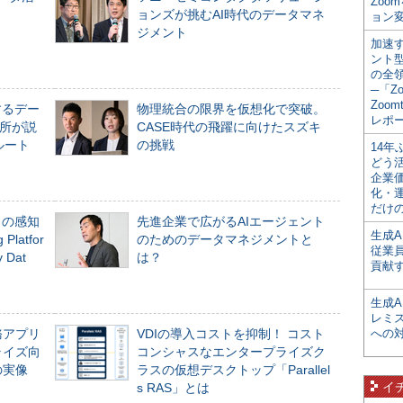
Zoo
ョンズが挑むAI時代のデータマネ
ョン変
ジメント
加速す
ント
の全
─「Z
Zoomt
するデー
物理統合の限界を仮想化で突破。
レポ
所が説
CASE時代の飛躍に向けたスズキ
ルート
の挑戦
14
どう
企業
化・
だけの
」の感知
先進企業で広がるAIエージェント
生成A
Platfor
のためのデータマネジメントと
従業
Dat
は？
貢献す
生成
レミ
務アプリ
VDIの導入コストを抑制！ コスト
への
ライズ向
コンシャスなエンタープライズク
の実像
ラスの仮想デスクトップ「Parallel
イ
s RAS」とは