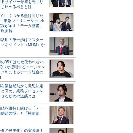
するサイバー脅威を先回り
封じ込める極意とは
とAI、ぶつかる壁は同じだ
」─東急レクリエーション5
実践が示す「データ整備」
う現実解
AI活用の第一歩はマスター
タマネジメント（MDM）か
Iの95％はなぜ使われない
Qlikが提唱するエージェン
ックAIによるデータ統合の
軸
活用を業務補助から意思決定
へと高め、業務プロセスを
させるための道筋とは
の価値を維持し続ける「デー
続供給の型」と「横断組
ータの民主化」の実践法！