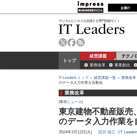
企業IT
デジタルビジネスを加速する専門情報サイト
経営課題
テクノ
トップ
業務改革
事業創出
IT Leaders トップ
＞
経営課題一覧
＞
業務改革
のデータ入力作業を自動化
業務改革
[
事例ニュース
]
東京建物不動産販売、
のデータ入力作業を
2024年3月12日(火)
日川 佳三（IT Lead