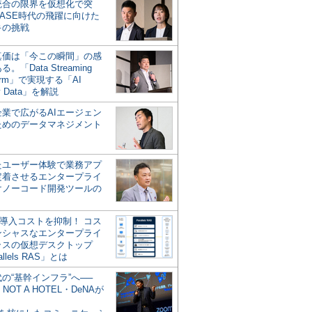
統合の限界を仮想化で突
ASE時代の飛躍に向けた
キの挑戦
の真価は「今この瞬間」の感
。「Data Streaming
form」で実現する「AI
y Data」を解説
企業で広がるAIエージェン
ためのデータマネジメント
？
たユーザー体験で業務アプ
定着させるエンタープライ
けノーコード開発ツールの
の導入コストを抑制！ コス
ンシャスなエンタープライ
ラスの仮想デスクトップ
allels RAS」とは
代の“基幹インフラ”へ──
NOT A HOTEL・DeNAが