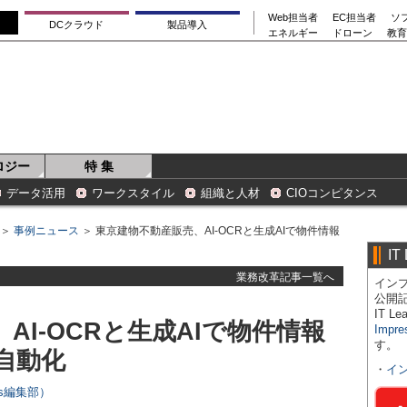
Web担当者
EC担当者
ソ
DCクラウド
製品導入
エネルギー
ドローン
教育
ロジー
特 集
データ活用
ワークスタイル
組織と人材
CIOコンピタンス
＞
事例ニュース
＞ 東京建物不動産販売、AI-OCRと生成AIで物件情報
IT
業務改革記事一覧へ
インプ
公開
IT 
AI-OCRと生成AIで物件情報
Impre
す。
自動化
・
イ
ers編集部）