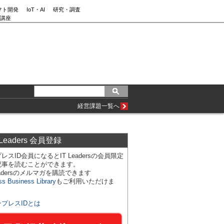
フト開発
IoT・AI
研究・調査
講座
経営課題一覧へ
 Leaders 会員登録
レスID会員になるとIT Leadersの会員限定
記事を読むことができます。
Leadersのメルマガを購読できます
ss Business Library
もご利用いただけま
ンプレスIDとは