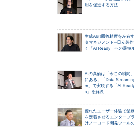
用を促進する方法
生成AIの回答精度を左右
タマネジメント─日立製作
く「AI Ready」への最短
AIの真価は「今この瞬間
にある。「Data Streaming 
m」で実現する「AI Ready 
a」を解説
優れたユーザー体験で業
を定着させるエンタープ
けノーコード開発ツール