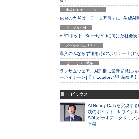
版】
生成AI/AIエージェント
成否のカギは「データ基盤」に─生成AI時代
フィジカルAI
AI/ロボット─Society 5.0に向けた社会実
メールセキュリティ
導入のみならず運用時の“ポリシー上げ”が肝心
ゼロトラスト戦略
ランサムウェア、AI詐欺…最新脅威に抗
ーハイジーン]【IT Leaders特別編集号】
トピックス
AI Ready Dataを実現す
功のポイント─サワイグル
SOLが示すデータドリブ
基盤