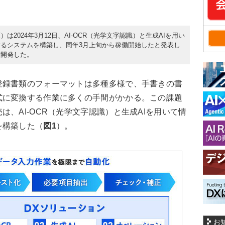
2024年3月12日、AI-OCR（光学文字認識）と生成AIを用い
るシステムを構築し、同年3月上旬から稼働開始したと発表し
で開発した。
録書類のフォーマットは多種多様で、手書きの書
式に変換する作業に多くの手間がかかる。この課題
、AI-OCR（光学文字認識）と生成AIを用いて情
を構築した（
図1
）。
お