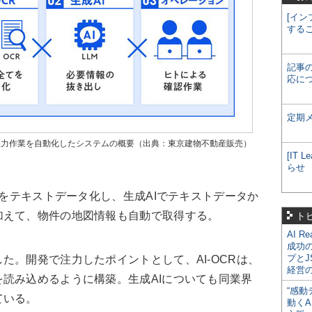
[イン
する
記事
応に
定期
ータ入力作業を自動化したシステムの概要（出典：東京建物不動産販売）
[IT
らせ
報をテキストデータ化し、生成AIでテキストデータか
加えて、物件の地図情報も自動で取得する。
ト
AI R
成功
プとJ
。開発で注力したポイントとして、AI-OCRは、
経営
読み込めるように構築。生成AIについても同業界
“感動
ている。
動くA