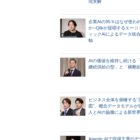
現実解
企業AIの95％はなぜ使わ
か─Qlikが提唱するエー
ィックAIによるデータ統
軸
AIの価値を維持し続ける
継続供給の型」と「横断
ビジネス全体を俯瞰する“
図”、概念データモデルが
人とAIの協働による新世
Agentic AIで現場主導の