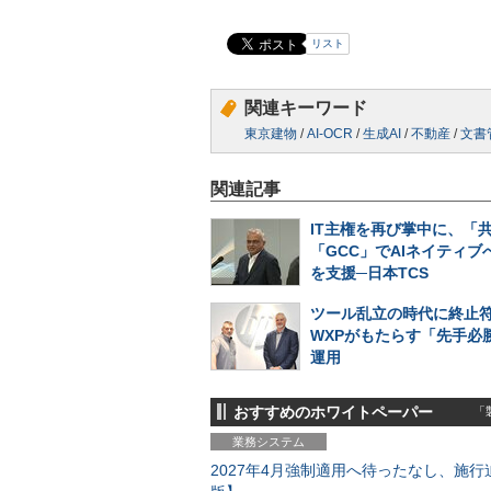
リスト
関連キーワード
東京建物
/
AI-OCR
/
生成AI
/
不動産
/
文書
関連記事
IT主権を再び掌中に、「
「GCC」でAIネイティブ
を支援─日本TCS
ツール乱立の時代に終止符
WXPがもたらす「先手必勝
運用
おすすめのホワイトペーパー
「製
業務システム
2027年4月強制適用へ待ったなし、施行迫