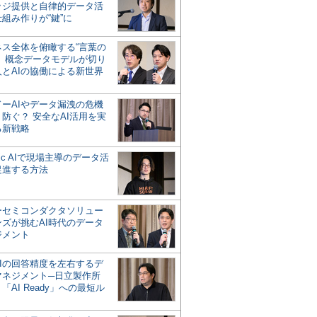
ッジ提供と自律的データ活
組み作りが“鍵”に
ネス全体を俯瞰する“言葉の
”、概念データモデルが切り
人とAIの協働による新世界
？
ドーAIやデータ漏洩の危機
防ぐ？ 安全なAI活用を実
る新戦略
ntic AIで現場主導のデータ活
促進する方法
ーセミコンダクタソリュー
ンズが挑むAI時代のデータ
ジメント
AIの回答精度を左右するデ
マネジメント─日立製作所
「AI Ready」への最短ル