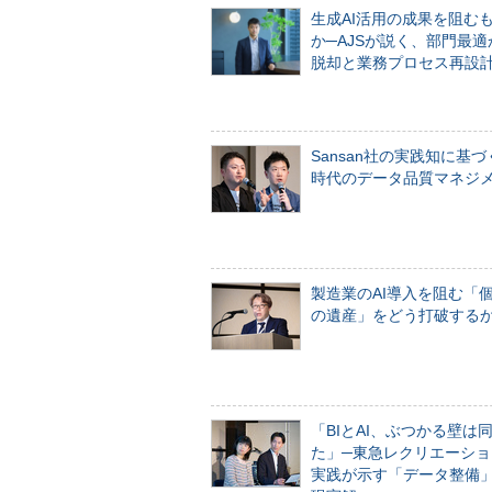
生成AI活用の成果を阻む
か─AJSが説く、部門最適
脱却と業務プロセス再設
Sansan社の実践知に基づ
時代のデータ品質マネジ
製造業のAI導入を阻む「
の遺産」をどう打破する
「BIとAI、ぶつかる壁は
た」─東急レクリエーショ
実践が示す「データ整備