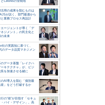
とCelonisの管制塔
AI活用の成果を阻むものは
AJSが説く、部門最適から
却と業務プロセス再設計
タエージェントが導く「デ
マネジメント」の民主化と
用の未来
san社の実践知に基づく、
時代のデータ品質マネジメン
対応のデータ基盤「レイクハ
アーキテクチャ」が、ビジ
成長を加速させる鍵に
業のAI導入を阻む「個別最
遺産」をどう打破するか
行の“雄”が目指す「セキュ
ィ・バイ・デザイン」。高