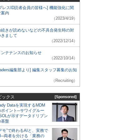
プレスID読者会員の皆様へ] 機能強化に関
ご案内
（2023/4/19）
の続きが読めないなどの不具合発生時の対
つきまして
（2022/12/14）
メンテナンスのお知らせ
（2022/10/14）
 Leaders編集部より] 編集スタッフ募集のお知
（Recruiting）
ピックス
[Sponsored]
eady Dataを実現するMDM
のポイント─サワイグルー
SOLが示すデータドリブン
の基盤
デモ”で終わるAIと、実務で
I─両者を分ける「業務の