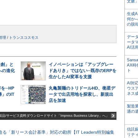
文脈」
生成
何か─
の脱
デー
管理
/
トランスコスモス
ータ
AI活
San
共創」と
イノベーションは「アップグレー
AX
への進化
ドありき」ではない─既存のERPを
ト
生かしたAI変革を支援
AI
を─HP
丸亀製麺のトリドールHD、衛星デ
ウス
ネス
」のIT
ータで出店用地を探索し、新規出
店を加速
製造
適の
品/サービス資料ダウンロードサイト「Impress Business Library」へ」
信託銀
る「新リース会計基準」対応の勘所【IT Leaders特別編集
リテ