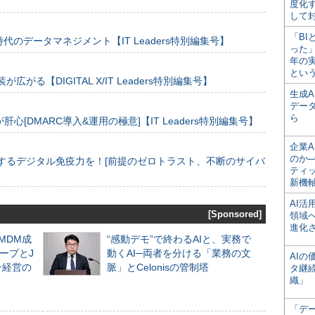
度化
して
「BI
のデータマネジメント【IT Leaders特別編集号】
った
年の
とい
装が広がる【DIGITAL X/IT Leaders特別編集号】
生成
デー
ら
[DMARC導入&運用の極意]【IT Leaders特別編集号】
企業A
のか─
するデジタル免疫力を！[前提のゼロトラスト、不断のサイバ
ティ
新機
AI
[Sponsored]
領域
進化
るMDM成
“感動デモ”で終わるAIと、実務で
ープとJ
動くAI─両者を分ける「業務の文
AI
ン経営の
脈」とCelonisの管制塔
タ継
織」
「デ