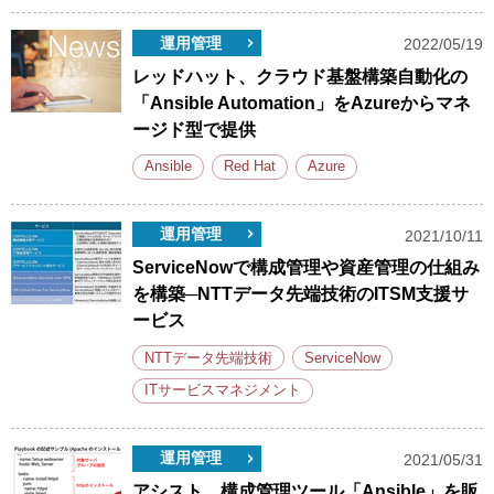
運用管理
2022/05/19
レッドハット、クラウド基盤構築自動化の
「Ansible Automation」をAzureからマネ
ージド型で提供
Ansible
Red Hat
Azure
運用管理
2021/10/11
ServiceNowで構成管理や資産管理の仕組み
を構築─NTTデータ先端技術のITSM支援サ
ービス
NTTデータ先端技術
ServiceNow
ITサービスマネジメント
運用管理
2021/05/31
アシスト、構成管理ツール「Ansible」を販