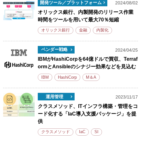
開発ツール／プラットフォーム
2024/08/02
オリックス銀行、内製開発のリリース作業
時間をツールを用いて最大70％短縮
オリックス銀行
金融
内製化
ベンダー戦略
2024/04/25
IBMがHashiCorpを64億ドルで買収、Terraf
ormとAnsibleのシナジー効果などを見込む
IBM
HashiCorp
M＆A
運用管理
2023/11/17
クラスメソッド、ITインフラ構築・管理をコ
ード化する「IaC導入支援パッケージ」を提
供
クラスメソッド
IaC
SI