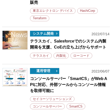
販売
東京エレクトロン デバイス
HashiCorp
Terraform
システム開発
2022/07/14
テラスカイ、Salesforceでのシステム内製
開発を支援、CoEの立ち上げからサポート
テラスカイ
内製化
ローコード
運用管理
2022/06/07
コンソールサーバー「SmartCS」がWeb A
PIに対応、外部ツールからコンソール情報
を取得可能に
セイコーソリューションズ
コンソールサーバー
SmartCS