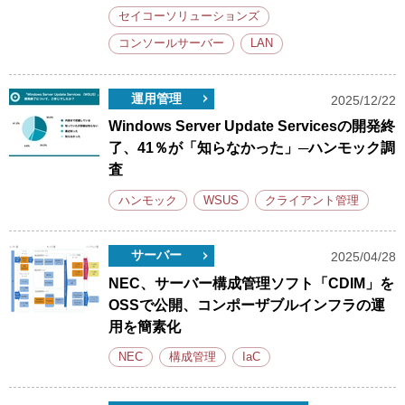
セイコーソリューションズ
コンソールサーバー
LAN
運用管理
2025/12/22
Windows Server Update Servicesの開発終
了、41％が「知らなかった」─ハンモック調
査
ハンモック
WSUS
クライアント管理
サーバー
2025/04/28
NEC、サーバー構成管理ソフト「CDIM」を
OSSで公開、コンポーザブルインフラの運
用を簡素化
NEC
構成管理
IaC