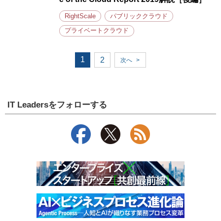
RightScale
パブリッククラウド
プライベートクラウド
1
2
次へ
>
IT Leadersをフォローする