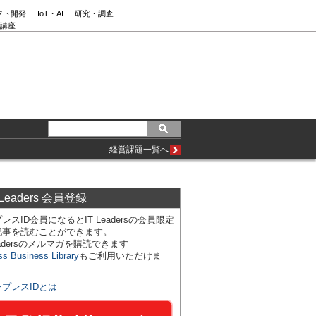
フト開発
IoT・AI
研究・調査
講座
経営課題一覧へ
 Leaders 会員登録
レスID会員になるとIT Leadersの会員限定
記事を読むことができます。
Leadersのメルマガを購読できます
ss Business Library
もご利用いただけま
ンプレスIDとは