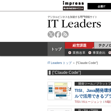
企業IT
デジタルビジネスを加速する専門情報サイト
経営課題
テクノ
トップ
業務改革
事業創出
IT Leaders トップ
＞ ["Claude Code"]
["Claude Code"]
開発ツール／プラットフ
TISI、Java開発
ルで活用できるプラグ
TISI
/
AIエージェント
/
AI
BI／BA／DWH