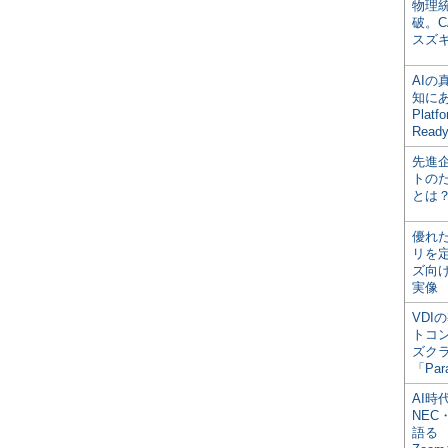
物理
破。C
スズ
AI
知にある
Plat
Read
先進
トの
とは
優れ
リを
ズ向
実像
VDI
トコ
ズク
「Par
AI時
NEC・
語る