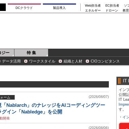
Web担当者
EC担当者
ソ
DCクラウド
製品導入
エネルギー
ドローン
教育
ロジー
特 集
データ活用
ワークスタイル
組織と人材
CIOコンピタンス
IT
インプ
公開
(2026/08/07)
ォーム
IT 
Impre
環境「Nablarch」のナレッジをAIコーディングツー
す。
イン「Nabledge」を公開
・
イ
駆動開発
(2026/08/06)