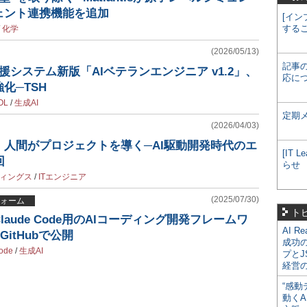
ェント連携機能を追加
[イン
する
/
化学
(2026/05/13)
記事
支援システム新版「AIベテランエンジニア v1.2」、
応に
化─TSH
OL
/
生成AI
定期
(2026/04/03)
、人間がプロジェクトを導く─AI駆動開発時代のエ
[IT
回
らせ
ディングス
/
ITエンジニア
(2025/07/30)
ォーム
ト
aude Code用のAIコーディング開発フレームワ
AI R
GitHubで公開
成功
ode
/
生成AI
プとJ
経営
“感動
動くA