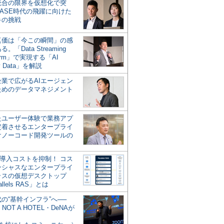
統合の限界を仮想化で突
ASE時代の飛躍に向けた
キの挑戦
の真価は「今この瞬間」の感
。「Data Streaming
form」で実現する「AI
y Data」を解説
企業で広がるAIエージェン
ためのデータマネジメント
？
たユーザー体験で業務アプ
定着させるエンタープライ
けノーコード開発ツールの
の導入コストを抑制！ コス
ンシャスなエンタープライ
ラスの仮想デスクトップ
allels RAS」とは
代の“基幹インフラ”へ──
NOT A HOTEL・DeNAが