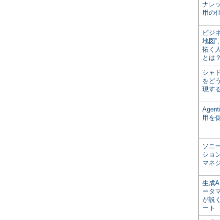
ナレ
用の仕
ビジ
地図
拓く
とは
シャ
をどう
現す
Age
用を
ソニ
ショ
マネ
生成
ータ
が説く
ート