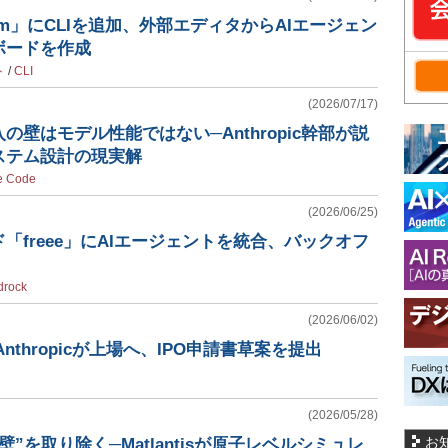
tum」にCLIを追加、外部エディタからAIエージェン
ボードを作成
ト
/
CLI
(2026/07/17)
の壁はモデル性能ではない─Anthropic幹部が説
ステム設計の現実解
e Code
(2026/06/25)
「freee」にAIエージェントを統合、バックオフ
drock
(2026/06/02)
Anthropicが上場へ、IPO申請書草案を提出
(2026/05/28)
お
”を取り除く─Matlantisが原子レベルシミュレ