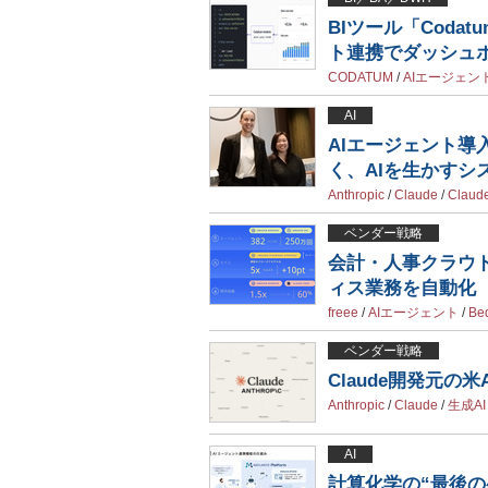
BIツール「Coda
ト連携でダッシュ
CODATUM
/
AIエージェン
AI
AIエージェント導入
く、AIを生かすシ
Anthropic
/
Claude
/
Claud
ベンダー戦略
会計・人事クラウド
ィス業務を自動化
freee
/
AIエージェント
/
Be
ベンダー戦略
Claude開発元の米
Anthropic
/
Claude
/
生成AI
AI
計算化学の“最後の壁