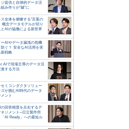
ッジ提供と自律的データ活
組み作りが“鍵”に
ネス全体を俯瞰する“言葉の
”、概念データモデルが切り
人とAIの協働による新世界
？
ドーAIやデータ漏洩の危機
防ぐ？ 安全なAI活用を実
る新戦略
ntic AIで現場主導のデータ活
促進する方法
ーセミコンダクタソリュー
ンズが挑むAI時代のデータ
ジメント
AIの回答精度を左右するデ
マネジメント─日立製作所
「AI Ready」への最短ル