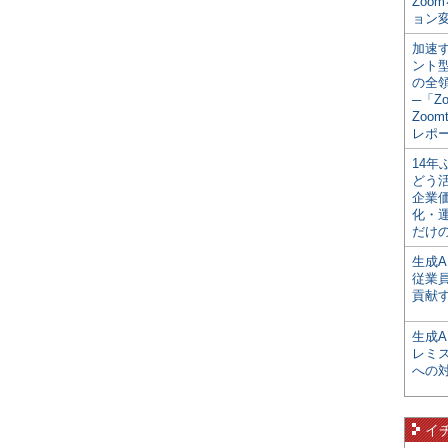
Zoo
ョン変
加速す
ント
の全
─「Z
Zoomt
レポ
14
どう
企業
化・
だけの
生成A
従業
貢献す
生成
レミ
への
イ