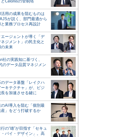
とCelonisの管制塔
AI活用の成果を阻むものは
AJSが説く、部門最適から
却と業務プロセス再設計
タエージェントが導く「デ
マネジメント」の民主化と
用の未来
san社の実践知に基づく、
時代のデータ品質マネジメン
対応のデータ基盤「レイクハ
アーキテクチャ」が、ビジ
成長を加速させる鍵に
業のAI導入を阻む「個別最
遺産」をどう打破するか
行の“雄”が目指す「セキュ
ィ・バイ・デザイン」。高