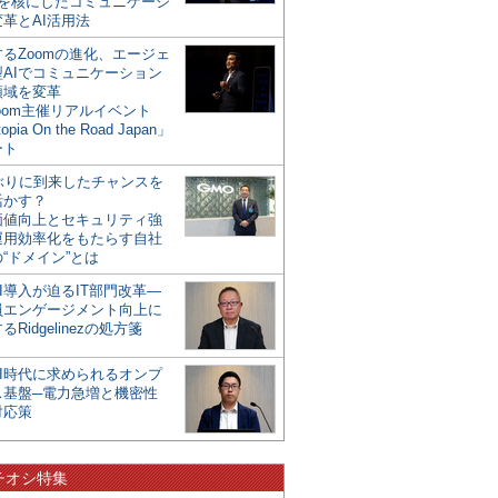
mを核にしたコミュニケーシ
革とAI活用法
るZoomの進化、エージェ
型AIでコミュニケーション
領域を変革
oom主催リアルイベント
opia On the Road Japan」
ート
年ぶりに到来したチャンスを
活かす？
価値向上とセキュリティ強
運用効率化をもたらす自社
“ドメイン”とは
I導入が迫るIT部門改革―
員エンゲージメント向上に
るRidgelinezの処方箋
AI時代に求められるオンプ
ス基盤─電力急増と機密性
対応策
チオシ特集