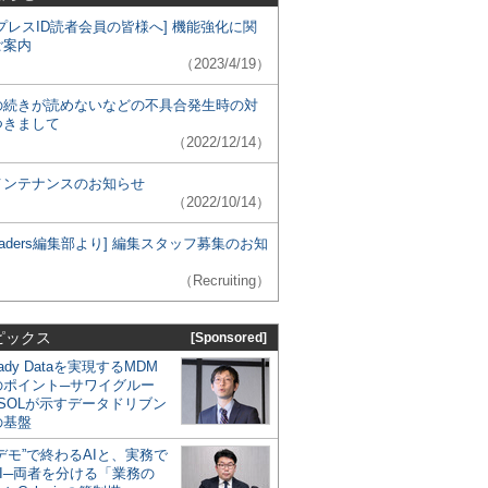
プレスID読者会員の皆様へ] 機能強化に関
ご案内
（2023/4/19）
の続きが読めないなどの不具合発生時の対
つきまして
（2022/12/14）
メンテナンスのお知らせ
（2022/10/14）
 Leaders編集部より] 編集スタッフ募集のお知
（Recruiting）
ピックス
[Sponsored]
eady Dataを実現するMDM
のポイント─サワイグルー
SOLが示すデータドリブン
の基盤
デモ”で終わるAIと、実務で
I─両者を分ける「業務の