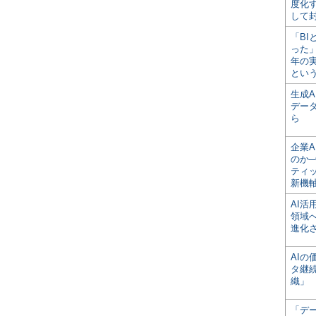
度化
して
「BI
った
年の
とい
生成
デー
ら
企業A
のか─
ティ
新機
AI
領域
進化
AI
タ継
織」
「デ