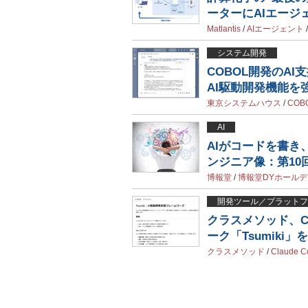
ーターにAIエージ
Matlantis
/
AIエージェント
システム開発
COBOL開発のAI
AI駆動開発機能を強
東京システムハウス
/
COB
AI
AIがコードを書き
ンジニア像：第10
博報堂
/
博報堂DYホール
開発ツール／プラットフ
クラスメソッド、Cl
ーク「Tsumiki」を
クラスメソッド
/
Claude C