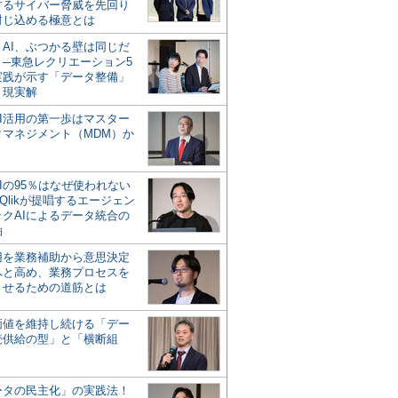
するサイバー脅威を先回り
封じ込める極意とは
とAI、ぶつかる壁は同じだ
」─東急レクリエーション5
実践が示す「データ整備」
う現実解
AI活用の第一歩はマスター
タマネジメント（MDM）か
Iの95％はなぜ使われない
Qlikが提唱するエージェン
ックAIによるデータ統合の
軸
活用を業務補助から意思決定
へと高め、業務プロセスを
させるための道筋とは
の価値を維持し続ける「デー
続供給の型」と「横断組
ータの民主化」の実践法！