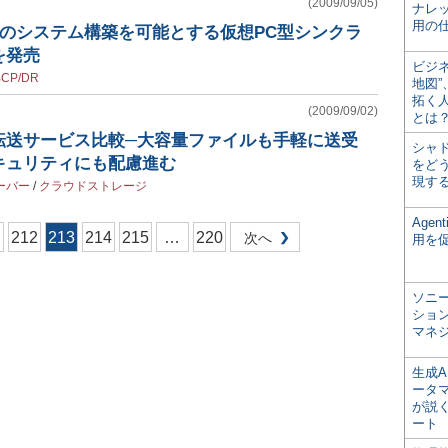
(2009/09/05)
ナレ
用の仕
でのシステム構築を可能とする仮想PC型シンクラ
を発売
ビジ
BCP/DR
地図
拓く
(2009/09/02)
とは
転送サービス比較─大容量ファイルも手軽に送受
シャ
キュリティにも配慮進む
をどう
現す
ーバー
/
クラウドストレージ
Age
212
213
214
215
…
220
次へ
用を
ソニ
ショ
マネ
生成
ータ
が説く
ート