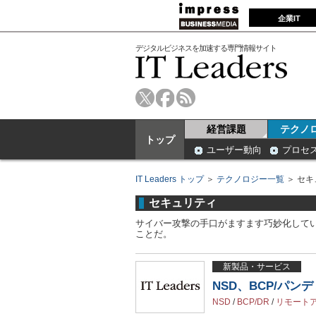
企業IT
デジタルビジネスを加速する専門情報サイト
経営課題
テクノ
トップ
ユーザー動向
プロセ
IT Leaders トップ
＞
テクノロジー一覧
＞ セキ
セキュリティ
サイバー攻撃の手口がますます巧妙化して
ことだ。
新製品・サービス
NSD、BCP/パ
NSD
/
BCP/DR
/
リモート