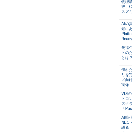
物理
破。C
スズ
AI
知にある
Plat
Read
先進
トの
とは
優れ
リを
ズ向
実像
VDI
トコ
ズク
「Par
AI時
NEC・
語る