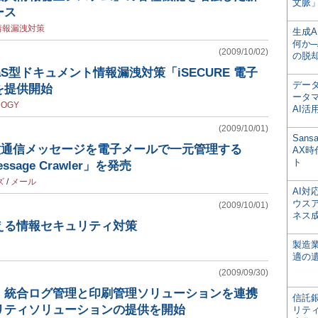
文脈」
ース
情報漏洩対策
生成
何か─
(2009/10/02)
の脱
S型ドキュメント情報漏洩対策「iSECURE 電子
デー
を提供開始
ータ
ROGY
AI活
(2009/10/01)
San
種通信メッセージを電子メールで一元管理する
AX
ト
Message Crawler」を発売
ズ
/
メール
AI
ウス
(2009/10/01)
ネス
える情報セキュリティ対策
製造
適の
(2009/09/30)
、統合ログ管理と印刷管理ソリューションを連携
信託銀
リティソリューションの提供を開始
リテ