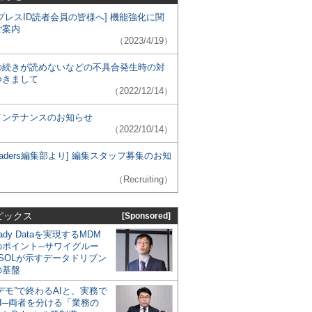
プレスID読者会員の皆様へ] 機能強化に関
ご案内
（2023/4/19）
の続きが読めないなどの不具合発生時の対
つきまして
（2022/12/14）
メンテナンスのお知らせ
（2022/10/14）
 Leaders編集部より] 編集スタッフ募集のお知
（Recruiting）
ピックス
[Sponsored]
eady Dataを実現するMDM
のポイント─サワイグルー
SOLが示すデータドリブン
の基盤
デモ”で終わるAIと、実務で
I─両者を分ける「業務の