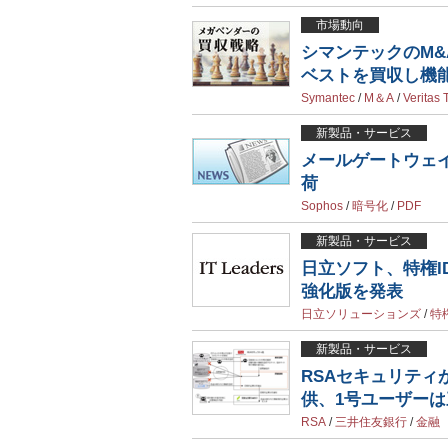
市場動向
シマンテックのM
ベストを買収し機
Symantec
/
M＆A
/
Veritas
新製品・サービス
メールゲートウェ
荷
Sophos
/
暗号化
/
PDF
新製品・サービス
日立ソフト、特権ID
強化版を発表
日立ソリューションズ
/
特
新製品・サービス
RSAセキュリテ
供、1号ユーザー
RSA
/
三井住友銀行
/
金融