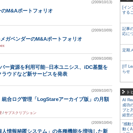
(2009/10/13)
[イン
ーのM&Aポートフォリオ
する
記事
(2009/10/09)
応に
メガベンダーのM&Aポートフォリオ
ex
定期
(2009/10/08)
[IT
ーバー資源を利用可能─日本ユニシス、iDC基盤を
らせ
クラウドなど新サービスを発表
(2009/10/07)
ト
統合ログ管理「LogStareアーカイブ版」の月額
AI R
成功
プとJ
理
/
サブスクリプション
経営
(2009/10/04)
“感動
動くA
個人情報秘匿システム」の各種機能を増強した新