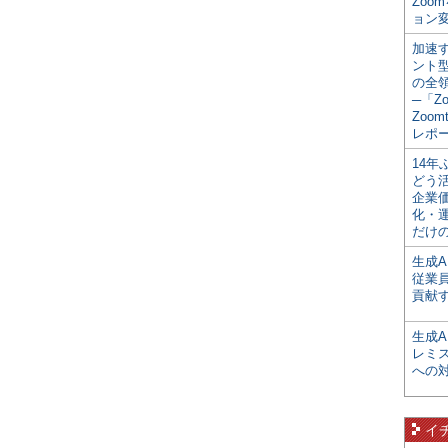
Zoo
ョン変
加速す
ント
の全
─「Z
Zoomt
レポ
14
どう
企業
化・
だけの
生成A
従業
貢献す
生成
レミ
への
イ