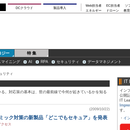
Web担当者
EC担当者
ソ
DCクラウド
製品導入
エネルギー
ドローン
教育
ロジー
特 集
スマイニング
AI
RPA
セキュリティ
データマネジメント
ュリティ
IT
インプ
いる。対応策の基本は、世の最前線で今何が起きているかを知る
公開
IT 
Impre
(2009/10/22)
す。
ンデミック対策の新製品「どこでもセキュア」を発表
・
イ
アクセス