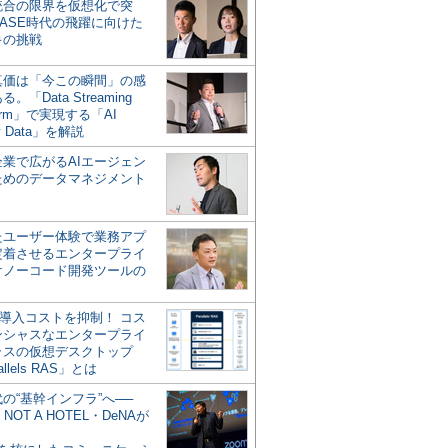
統合の限界を仮想化で突
ASE時代の飛躍に向けた
キの挑戦
の真価は「今この瞬間」の感
。「Data Streaming
form」で実現する「AI
y Data」を解説
企業で広がるAIエージェン
ためのデータマネジメント
？
たユーザー体験で業務アプ
定着させるエンタープライ
けノーコード開発ツールの
の導入コストを抑制！ コス
ンシャスなエンタープライ
ラスの仮想デスクトップ
allels RAS」とは
代の“基幹インフラ”へ──
NOT A HOTEL・DeNAが