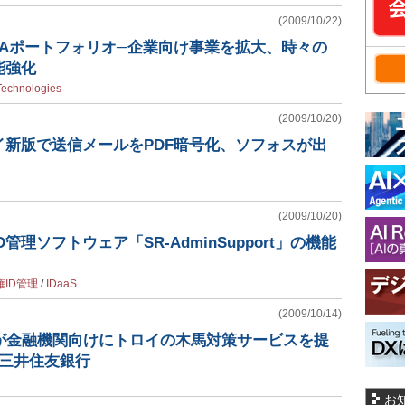
(2009/10/22)
&Aポートフォリオ─企業向け事業を拡大、時々の
能強化
 Technologies
(2009/10/20)
イ新版で送信メールをPDF暗号化、ソフォスが出
(2009/10/20)
管理ソフトウェア「SR-AdminSupport」の機能
権ID管理
/
IDaaS
(2009/10/14)
ィが金融機関向けにトロイの木馬対策サービスを提
は三井住友銀行
お