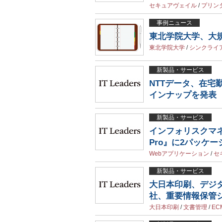
セキュアヴェイル
/
プリン
事例ニュース
東北学院大学、大
東北学院大学
/
シンクライ
新製品・サービス
NTTデータ、在
インナップを発表
新製品・サービス
インフォリスクマネー
Pro』に2パッケ
Webアプリケーション
/
セ
新製品・サービス
大日本印刷、デジタ
社、重要情報保管
大日本印刷
/
文書管理
/
EC