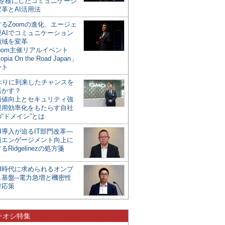
mを核にしたコミュニケーシ
革とAI活用法
るZoomの進化、エージェ
型AIでコミュニケーション
領域を変革
oom主催リアルイベント
opia On the Road Japan」
ート
年ぶりに到来したチャンスを
活かす？
価値向上とセキュリティ強
運用効率化をもたらす自社
“ドメイン”とは
I導入が迫るIT部門改革―
員エンゲージメント向上に
るRidgelinezの処方箋
AI時代に求められるオンプ
ス基盤─電力急増と機密性
対応策
チオシ特集