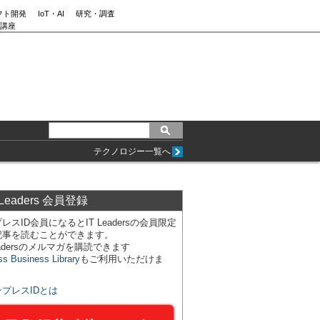
フト開発
IoT・AI
研究・調査
講座
テクノロジー一覧へ
 Leaders 会員登録
レスID会員になるとIT Leadersの会員限定
記事を読むことができます。
Leadersのメルマガを購読できます
ss Business Library
もご利用いただけま
ンプレスIDとは