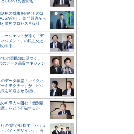
とCelonisの管制塔
AI活用の成果を阻むものは
AJSが説く、部門最適から
却と業務プロセス再設計
タエージェントが導く「デ
マネジメント」の民主化と
用の未来
san社の実践知に基づく、
時代のデータ品質マネジメン
対応のデータ基盤「レイクハ
アーキテクチャ」が、ビジ
成長を加速させる鍵に
業のAI導入を阻む「個別最
遺産」をどう打破するか
行の“雄”が目指す「セキュ
ィ・バイ・デザイン」。高