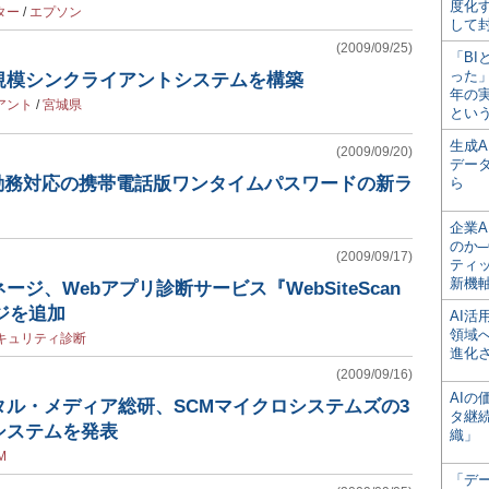
度化
ター
/
エプソン
して
(2009/09/25)
「BI
った
規模シンクライアントシステムを構築
年の
アント
/
宮城県
とい
生成
(2009/09/20)
デー
宅勤務対応の携帯電話版ワンタイムパスワードの新ラ
ら
企業A
のか─
(2009/09/17)
ティ
新機
ジ、Webアプリ診断サービス『WebSiteScan
ージを追加
AI
領域
キュリティ診断
進化
(2009/09/16)
AI
ル・メディア総研、SCMマイクロシステムズの3
タ継
システムを発表
織」
M
「デ