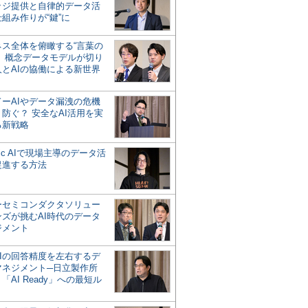
ッジ提供と自律的データ活
組み作りが“鍵”に
ネス全体を俯瞰する“言葉の
”、概念データモデルが切り
人とAIの協働による新世界
？
ドーAIやデータ漏洩の危機
防ぐ？ 安全なAI活用を実
る新戦略
ntic AIで現場主導のデータ活
促進する方法
ーセミコンダクタソリュー
ンズが挑むAI時代のデータ
ジメント
AIの回答精度を左右するデ
マネジメント─日立製作所
「AI Ready」への最短ル