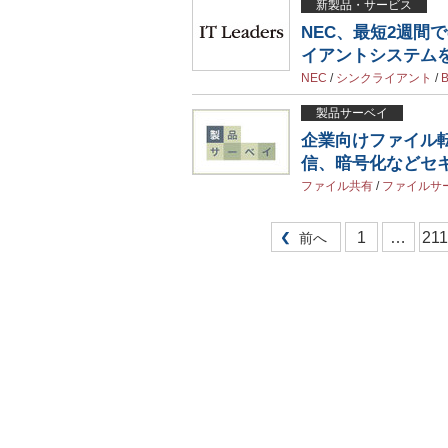
新製品・サービス
NEC、最短2週間
イアントシステム
NEC
/
シンクライアント
/
製品サーベイ
企業向けファイル
信、暗号化などセ
ファイル共有
/
ファイルサ
1
…
211
前へ