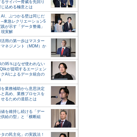
するサイバー脅威を先回り
封じ込める極意とは
とAI、ぶつかる壁は同じだ
」─東急レクリエーション5
実践が示す「データ整備」
う現実解
AI活用の第一歩はマスター
タマネジメント（MDM）か
Iの95％はなぜ使われない
Qlikが提唱するエージェン
ックAIによるデータ統合の
軸
活用を業務補助から意思決定
へと高め、業務プロセスを
させるための道筋とは
の価値を維持し続ける「デー
続供給の型」と「横断組
ータの民主化」の実践法！