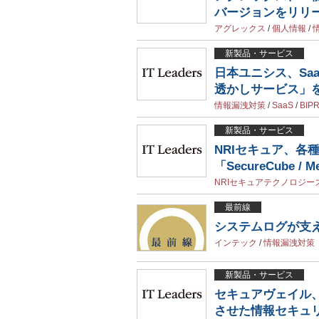
バージョンをリリ
アグレックス
/
個人情報
/
新製品・サービス
日本ユニシス、Saa
透かしサービス」
情報漏洩対策
/
SaaS
/
BIP
新製品・サービス
NRIセキュア、各
「SecureCube / 
NRIセキュアテクノロジー
最前線
システムログが支
インテック
/
情報漏洩対策
新製品・サービス
セキュアヴェイル
させた情報セキュ