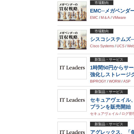
市場動向
EMC─メガベンダ
EMC
/
M＆A
/
VMware
市場動向
シスコシステムズ─
Cisco Systems
/
UCS
/
Web
新製品・サービス
1時間50円からサ
強化しストレージ
BIPROGY
/
WORM
/
ASP
新製品・サービス
セキュアヴェイル、
プランを販売開始
セキュアヴェイル
/
ログ管
新製品・サービス
アグレックス、「