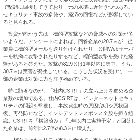
で堅調に回復してきており、元の水準に近付きつつある。
セキュリティ事故の多発や、経済の回復などが影響してい
ると見られる。
投資が向かう先は、標的型攻撃などの脅威への対策が多
いようだ。アンケートによれば、回答企業の20.7％が、従
業員に標的型メールを送り付けられたり、公開Webサーバ
ーを執拗に攻撃されたりするなど、標的型攻撃を受けた経
験があると答えた。攻撃の82.9％は1年以内に集中。うち、
30.7％は実害が発生している。こうした状況を受けて、一
部の企業は対策に力を注ぎ始めている。
特に顕著なのが、「社内CSIRT」の立ち上げを進める企
業数の増加である。社内CSIRTは、インターネットセキュ
リティの問題を監視し、事故発生時の原因究明や原状回
復、再発防止など、インシデントレスポンス全般を担う組
織。CSIRTを「構築済み」「1年以内に実施予定」と回答し
た企業は、前年比2.7倍の8.3％に増えた。