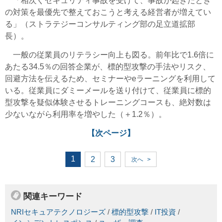
「相次ぐセキュリティ事故を受けて、事故が起きたとき
の対策を最優先で整えておこうと考える経営者が増えてい
る」（ストラテジーコンサルティング部の足立道拡部
長）。
一般の従業員のリテラシー向上も図る。前年比で1.6倍に
あたる34.5％の回答企業が、標的型攻撃の手法やリスク、
回避方法を伝えるため、セミナーやeラーニングを利用して
いる。従業員にダミーメールを送り付けて、従業員に標的
型攻撃を疑似体験させるトレーニングコースも、絶対数は
少ないながら利用率を増やした（＋1.2％）。
【次ページ】
1
2
3
次へ
>
関連キーワード
NRIセキュアテクノロジーズ
/
標的型攻撃
/
IT投資
/