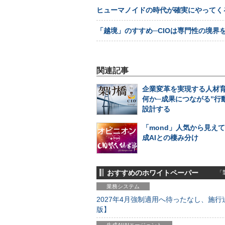
ヒューマノイドの時代が確実にやってく
「越境」のすすめ─CIOは専門性の境界
関連記事
企業変革を実現する人材
何か─成果につながる”行
設計する
「mond」人気から見え
成AIとの棲み分け
おすすめのホワイトペーパー
「製
業務システム
2027年4月強制適用へ待ったなし、施行迫
版】