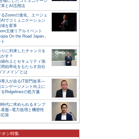
mを核にしたコミュニケーシ
革とAI活用法
るZoomの進化、エージェ
型AIでコミュニケーション
領域を変革
oom主催リアルイベント
opia On the Road Japan」
ート
年ぶりに到来したチャンスを
活かす？
価値向上とセキュリティ強
運用効率化をもたらす自社
“ドメイン”とは
I導入が迫るIT部門改革―
員エンゲージメント向上に
るRidgelinezの処方箋
AI時代に求められるオンプ
ス基盤─電力急増と機密性
対応策
チオシ特集