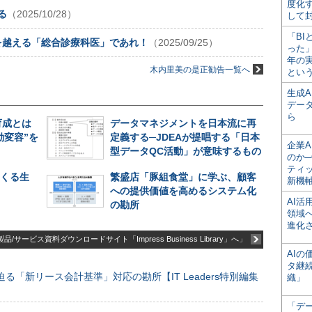
度化
る
（2025/10/28）
して
「BI
を越える「総合診療科医」であれ！
（2025/09/25）
った
年の
木内里美の是正勧告一覧へ
とい
生成
デー
ら
育成とは
データマネジメントを日本流に再
動変容”を
定義する─JDEAが提唱する「日本
企業A
型データQC活動」が意味するもの
のか─
ティ
てくる生
繁盛店「豚組食堂」に学ぶ、顧客
新機
への提供価値を高めるシステム化
AI
の勘所
領域
進化
品/サービス資料ダウンロードサイト「Impress Business Library」へ」
AI
タ継
る「新リース会計基準」対応の勘所【IT Leaders特別編集
織」
「デ