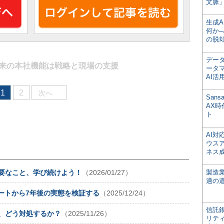
文脈」
生成
何か─
の脱
デー
来の本社機能は戦略と現場の支援
ータ
AI活
1
2
次へ
San
AX
ト
AI
ウス
ネス
必要なこと、学び続けよう！
（2026/01/27）
製造
適の
ポートから7年後の実態を検証する
（2025/12/24）
信託銀
”、どう対処するか？
（2025/11/26）
リテ