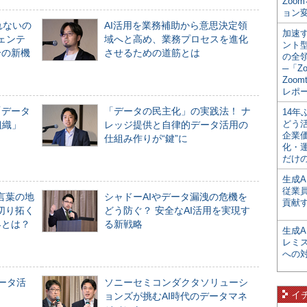
Zoo
ョン変
れないの
AI活用を業務補助から意思決定領
加速す
ジェンテ
域へと高め、業務プロセスを進化
ント
合の新機
させるための道筋とは
の全
─「Z
Zoomt
レポ
「データ
「データの民主化」の実践法！ ナ
14
どう
組織」
レッジ提供と自律的データ活用の
企業
仕組み作りが“鍵”に
化・
だけの
生成A
従業
言葉の地
シャドーAIやデータ漏洩の危機を
貢献す
切り拓く
どう防ぐ？ 安全なAI活用を実現す
界とは？
る新戦略
生成
レミ
への
データ活
ソニーセミコンダクタソリューシ
イ
ョンズが挑むAI時代のデータマネ