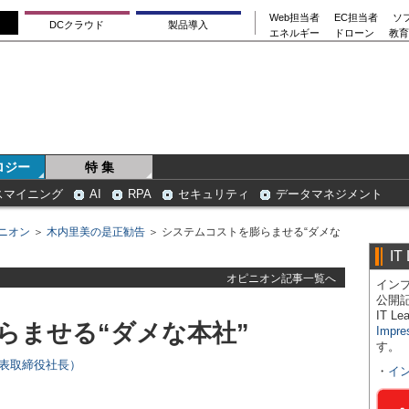
Web担当者
EC担当者
ソ
DCクラウド
製品導入
エネルギー
ドローン
教育
ロジー
特 集
スマイニング
AI
RPA
セキュリティ
データマネジメント
ニオン
＞
木内里美の是正勧告
＞ システムコストを膨らませる“ダメな
IT
オピニオン記事一覧へ
インプ
公開
IT 
らませる“ダメな本社”
Impre
す。
代表取締役社長）
・
イ