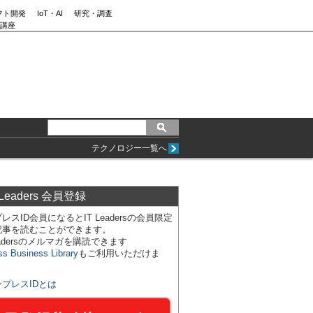
フト開発
IoT・AI
研究・調査
講座
テクノロジー一覧へ
 Leaders 会員登録
レスID会員になるとIT Leadersの会員限定
記事を読むことができます。
Leadersのメルマガを購読できます
ss Business Library
もご利用いただけま
ンプレスIDとは