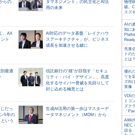
からの
タマネジメント」の民主化とAI活
物理
破。C
計
用の未来
スズ
AI
知にある
く、AX
AI対応のデータ基盤「レイクハウ
Plat
メント
スアーキテクチャ」が、ビジネス
Read
成長を加速させる鍵に
先進
トの
とは
個別最適
信託銀行の“雄”が目指す「セキュ
優れ
リを
か
リティ・バイ・デザイン」。高度
ズ向
化するサイバー脅威を先回りして
実像
封じ込める極意とは
VDI
トコ
ズク
同じだっ
生成AI活用の第一歩はマスターデ
「Par
ン5年の
ータマネジメント（MDM）から
AI時
」という
NEC・
語る