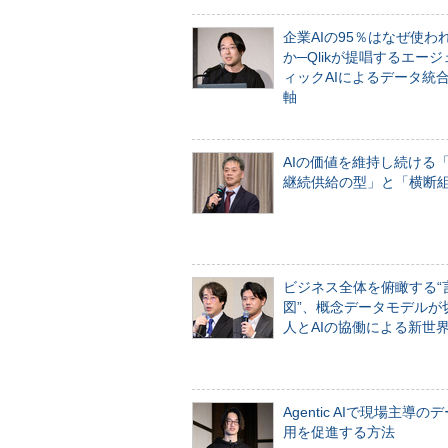
企業AIの95％はなぜ使わ
か─Qlikが提唱するエー
ィックAIによるデータ統
軸
AIの価値を維持し続ける
継続供給の型」と「横断
ビジネス全体を俯瞰する“
図”、概念データモデルが
人とAIの協働による新世
Agentic AIで現場主導の
用を促進する方法