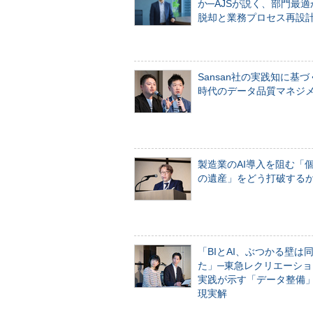
か─AJSが説く、部門最適
脱却と業務プロセス再設
Sansan社の実践知に基づ
時代のデータ品質マネジ
製造業のAI導入を阻む「
の遺産」をどう打破する
「BIとAI、ぶつかる壁は
た」─東急レクリエーショ
実践が示す「データ整備
現実解