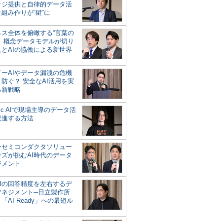
ッジ提供と自律的データ活
組み作りが“鍵”に
ネス全体を俯瞰する“言葉の
”、概念データモデルが切り
人とAIの協働による新世界
？
ドーAIやデータ漏洩の危機
防ぐ？ 安全なAI活用を実
る新戦略
ntic AIで現場主導のデータ活
促進する方法
ーセミコンダクタソリュー
ンズが挑むAI時代のデータ
ジメント
AIの回答精度を左右するデ
マネジメント─日立製作所
「AI Ready」への最短ル