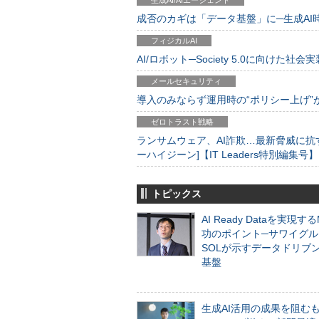
生成AI/AIエージェント
成否のカギは「データ基盤」に─生成AI時代
フィジカルAI
AI/ロボット─Society 5.0に向けた社会実
メールセキュリティ
導入のみならず運用時の“ポリシー上げ”が肝心
ゼロトラスト戦略
ランサムウェア、AI詐欺…最新脅威に抗
ーハイジーン]【IT Leaders特別編集号】
トピックス
AI Ready Dataを実現す
功のポイント─サワイグル
SOLが示すデータドリブ
基盤
生成AI活用の成果を阻む