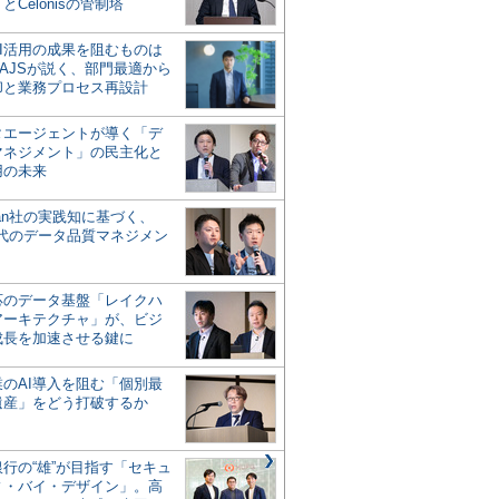
とCelonisの管制塔
AI活用の成果を阻むものは
AJSが説く、部門最適から
却と業務プロセス再設計
タエージェントが導く「デ
マネジメント」の民主化と
用の未来
san社の実践知に基づく、
時代のデータ品質マネジメン
対応のデータ基盤「レイクハ
アーキテクチャ」が、ビジ
成長を加速させる鍵に
業のAI導入を阻む「個別最
遺産」をどう打破するか
行の“雄”が目指す「セキュ
ィ・バイ・デザイン」。高