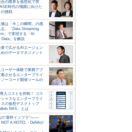
統合の限界を仮想化で突
ASE時代の飛躍に向けた
キの挑戦
の真価は「今この瞬間」の感
。「Data Streaming
form」で実現する「AI
y Data」を解説
企業で広がるAIエージェン
ためのデータマネジメント
？
たユーザー体験で業務アプ
定着させるエンタープライ
けノーコード開発ツールの
の導入コストを抑制！ コス
ンシャスなエンタープライ
ラスの仮想デスクトップ
allels RAS」とは
代の“基幹インフラ”へ──
NOT A HOTEL・DeNAが