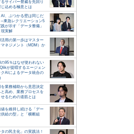
するサイバー脅威を先回り
封じ込める極意とは
とAI、ぶつかる壁は同じだ
」─東急レクリエーション5
実践が示す「データ整備」
う現実解
AI活用の第一歩はマスター
タマネジメント（MDM）か
Iの95％はなぜ使われない
Qlikが提唱するエージェン
ックAIによるデータ統合の
軸
活用を業務補助から意思決定
へと高め、業務プロセスを
させるための道筋とは
の価値を維持し続ける「デー
続供給の型」と「横断組
ータの民主化」の実践法！