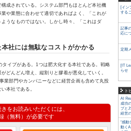
で構成されている。システム部門もほとんど本社機
[イン
する
事業や業態に合わせて適切であればよく、「これが
うようなものではない。しかし時々、「これはダ
記事
応に
た本社には無駄なコストがかかる
定期
のタイプがある。1つは肥大化する本社である。戦略
[IT
らせ
署がどんどん増え、縦割りと膠着が悪化していく。
に事業部門やカンパニーなどに経営企画も含めて丸投
ない本社である。
ト
AI R
成功
続きをお読みいただくには、
プとJ
経営
録（無料）が必要です
“感動
動くA