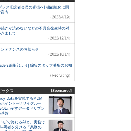
プレスID読者会員の皆様へ] 機能強化に関
ご案内
（2023/4/19）
の続きが読めないなどの不具合発生時の対
つきまして
（2022/12/14）
メンテナンスのお知らせ
（2022/10/14）
 Leaders編集部より] 編集スタッフ募集のお知
（Recruiting）
ピックス
[Sponsored]
eady Dataを実現するMDM
のポイント─サワイグルー
SOLが示すデータドリブン
の基盤
デモ”で終わるAIと、実務で
I─両者を分ける「業務の