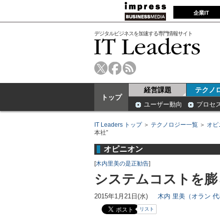
企業IT
デジタルビジネスを加速する専門情報サイト
経営課題
テクノ
トップ
ユーザー動向
プロセ
IT Leaders トップ
＞
テクノロジー一覧
＞
オピ
本社”
オピニオン
[
木内里美の是正勧告
]
システムコストを膨
2015年1月21日(水)
木内 里美（オラン 
リスト