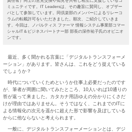
責任者）同士の意見交換や知見を共有し相互に支援しているコ
ミュニティです。IT Leadersは、その趣旨に賛同し、オブザー
バとして参加しています。同倶楽部のメンバーによるリレーコ
ラムの転載許可をいただきました。順次、ご紹介していきま
す。今回は、ノバルティス ファーマ 情報システム事業部コマー
シャルIT＆ビジネスパートナー部 部長の深作祐子氏のオピニオ
ンです。
最近、多く聞かれる言葉に「デジタルトランスフォーメ
ーション」があります。皆さんは、これをどう捉えている
でしょうか？
時代についていくためというか仕事上必要だったのです
が、筆者が周囲に聞いてみたところ、10人いれば10通りの
答が返って来ました。カタカナ用語ゆえの分かりにくさだ
けが理由ではありません。そうではなく、これまでのITに
よる情報化の次元を遥かに超えた形で影響を及ぼしている
からに他ならないと考えられます。
一般に、デジタルトランスフォーメーションとは、デジ