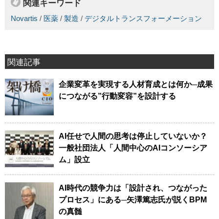
関連キーワード
Novartis
/
医薬
/
製造
/
デジタルトランスフォーメーション
関連記事
企業変革を実現する人材育成とは何か─成果
につながる”行動変容”を設計する
AI任せで人間の思考は停止していないか？
一般社団法人「人間中心のAIコンソーシア
ム」設立
AI時代の競争力は「設計され、つながった
プロセス」にある─矢澤篤志氏が説くBPM
の真髄