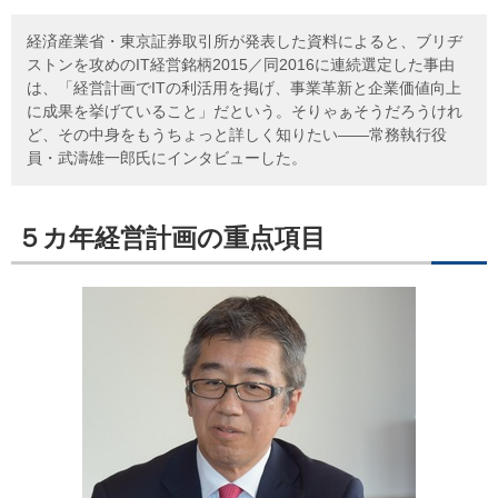
経済産業省・東京証券取引所が発表した資料によると、ブリヂ
ストンを攻めのIT経営銘柄2015／同2016に連続選定した事由
は、「経営計画でITの利活用を掲げ、事業革新と企業価値向上
に成果を挙げていること」だという。そりゃぁそうだろうけれ
ど、その中身をもうちょっと詳しく知りたい——常務執行役
員・武濤雄一郎氏にインタビューした。
５カ年経営計画の重点項目