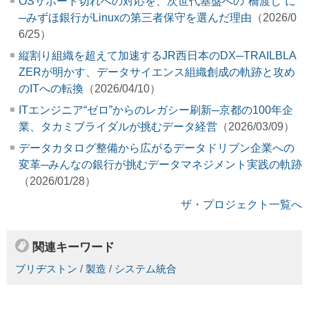
OSサポート切れへの対応を、次世代基盤への"橋渡し”に
─みずほ銀行がLinuxの第三者保守を選んだ理由
（2026/0
6/25）
縦割り組織を超えて加速するJR西日本のDX─TRAILBLA
ZERが明かす、データサイエンス組織創成の軌跡と攻め
のITへの転換
（2026/04/10）
ITエンジニア“ゼロ”からのレガシー刷新─京都の100年企
業、タカミブライダルが挑むデータ経営
（2026/03/09）
データカタログ整備から広がるデータドリブン企業への
変革─みんなの銀行が挑むデータマネジメント実践の軌跡
（2026/01/28）
ザ・プロジェクト一覧へ
関連キーワード
ブリヂストン
/
製造
/
システム統合