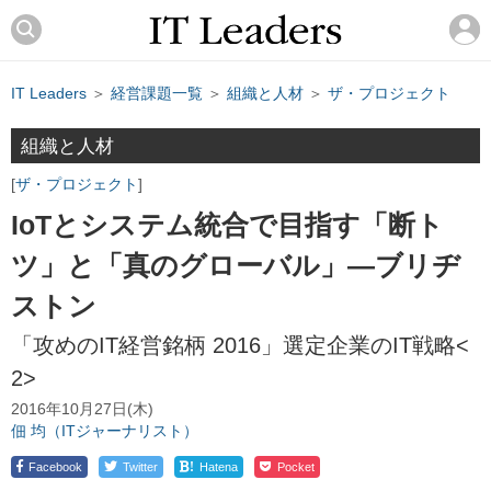
IT Leaders
＞
経営課題一覧
＞
組織と人材
＞
ザ・プロジェクト
組織と人材
ザ・プロジェクト
IoTとシステム統合で目指す「断ト
ツ」と「真のグローバル」―ブリヂ
ストン
「攻めのIT経営銘柄 2016」選定企業のIT戦略<
2>
2016年10月27日(木)
佃 均（ITジャーナリスト）
!
Facebook
Twitter
Hatena
Pocket