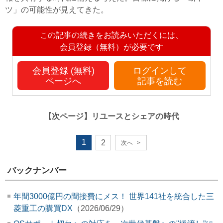
ツ」の可能性が見えてきた。
この記事の続きをお読みいただくには、
会員登録（無料）が必要です
会員登録 (無料)
ログインして
ページへ
記事を読む
【次ページ】
リユースとシェアの時代
1
2
次へ
>
バックナンバー
年間3000億円の間接費にメス！ 世界141社を統合した三
菱重工の購買DX
（2026/06/29）