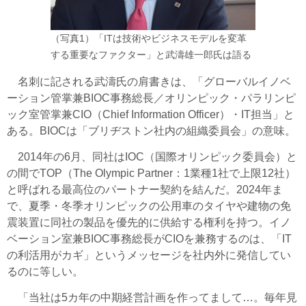
（写真1）「ITは技術やビジネスモデルを変革
する重要なファクター」と武濤雄一郎氏は語る
名刺に記される武濤氏の肩書きは、「グローバルイノベ
ーション管掌兼BIOC事務総長／オリンピック・パラリンピ
ック室管掌兼CIO（Chief Information Officer）・IT担当」と
ある。BIOCは「ブリヂストン社内の組織委員会」の意味。
2014年の6月、同社はIOC（国際オリンピック委員会）と
の間でTOP（The Olympic Partner：1業種1社で上限12社）
と呼ばれる最高位のパートナー契約を結んだ。2024年ま
で、夏季・冬季オリンピックの公用車のタイヤや建物の免
震装置に同社の製品を優先的に供給する権利を持つ。イノ
ベーション室兼BIOC事務総長がCIOを兼務するのは、「IT
の利活用がカギ」というメッセージを社内外に発信してい
るのに等しい。
「当社は5カ年の中期経営計画を作ってまして…。毎年見