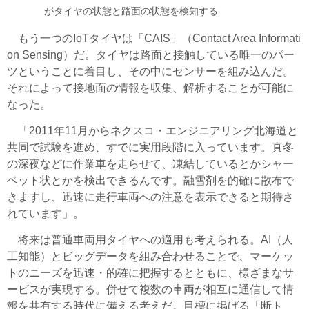
がタイヤの状態と路面の状態を検知する
もう一つのIoTタイヤは「CAIS」（Contact Area Informati
on Sensing）だ。タイヤは路面と接触している唯一のパー
ツということに着目し、その中にセンサーを組み込んだ。
それによって接地面の情報を収集、解析することが可能に
なった。
「2011年11月からネクスコ・エンジニアリング北海道と
共同で試験を進め、すでに実用段階に入っています。真冬
の深夜などに作業車を走らせて、凍結しているとかシャー
ベット状とかを検出できるんです。融雪剤を的確に散布で
きますし、迅速に走行車両への注意を表示できると期待さ
れています」。
将来は普通車両用タイヤへの適用も考えられる。AI（人
工知能）とビッグデータを組み合わせることで、マーケッ
トのニーズを迅速・的確に把握するとともに、様ざまなサ
ービスが実現する。併せて複数の車両が相互に通信して情
報を共有する時代に備える考えだ。目標に掲げる「断ト