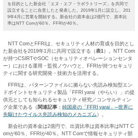
を目的とした新会社「エヌ・エフ・ラボラトリーズ」を共同で
設立することに合意したと発表した。2019年1月に設立し、201
9年4月に営業を開始する。新会社の資本金は2億円で、資本比
率はNTT Comが60％、FFRIが40％。
NTT ComとFFRIは、セキュリティ人材の育成を目的とし
た新会社を2019年1月に共同で設立する（
表1
）。NTT Com
が持つCSIRTやSOC（セキュリティオペレーションセンタ
ー）における運用・監視ノウハウと、FFRIが持つセキュリ
ティに関する研究開発・技術力を活用する。
FFRIは、
パターンファイルに拠らない先読み検知型エン
ドポイントセキュリティ製品「FFRI yarai（やらい）」の提
供元としても知られるセキュリティ研究／コンサルティン
グ企業である（
関連記事
：
純国産の「FFRI yarai」─世界に
先駆けたウイルス先読み検知のメカニズム
）。
新会社の資本金は2億円で、出資比率は資本比率はNTT C
omが60％、FFRIが40％。NTT Comで情報セキュリティ部