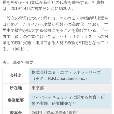
長を務める小山覚氏が新会社の代表を兼務する。社員数
は、2019年4月の営業開始時に約20人。
設立の背景について同社は、マルウェアや標的型攻撃を
はじめとしたサイバー攻撃が巧妙かつ高度化しており、世
界中で被害が拡大する傾向にあることを挙げている。「一
方で、多くの企業においては、セキュリティリスクへの対
策を的確に実施・運用できる人材の確保が課題となってい
る」（同社）。
表1：新会社概要
株式会社エヌ・エフ・ラボラトリーズ
会社名
（英名：N.F.Laboratories Inc.）
所在地
東京都
サイバーセキュリティに関する教育・研
事業概要
修の実施、研究開発など
資本金
2億円（資本準備金2億円）