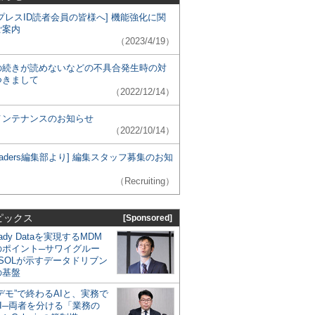
プレスID読者会員の皆様へ] 機能強化に関
ご案内
（2023/4/19）
の続きが読めないなどの不具合発生時の対
つきまして
（2022/12/14）
メンテナンスのお知らせ
（2022/10/14）
 Leaders編集部より] 編集スタッフ募集のお知
（Recruiting）
ピックス
[Sponsored]
eady Dataを実現するMDM
のポイント─サワイグルー
SOLが示すデータドリブン
の基盤
デモ”で終わるAIと、実務で
I─両者を分ける「業務の