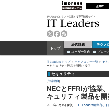
企業IT
デジタルビジネスを加速する専門情報サイト
経営課題
テクノ
トップ
ユーザー動向
プロセ
IT Leaders トップ
＞
テクノロジー一覧
＞
セキ
ーセキュリティ製品を開発・提供
セキュリティ
[
市場動向
]
NECとFFRIが協
キュリティ製品を開
2019年5月15日(水)
IT Leaders編集部、