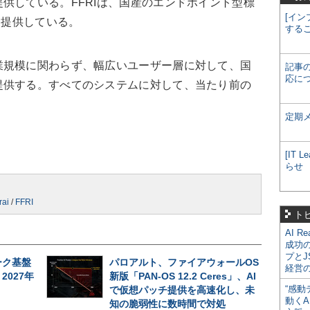
供している。FFRIは、国産のエンドポイント型標
[イン
」を提供している。
する
規模に関わらず、幅広いユーザー層に対して、国
記事
応に
提供する。すべてのシステムに対して、当たり前の
。
定期
[IT
らせ
rai
/
FFRI
ト
AI R
成功
プとJ
ーク基盤
パロアルト、ファイアウォールOS
経営
027年
新版「PAN-OS 12.2 Ceres」、AI
“感動
で仮想パッチ提供を高速化し、未
動くA
知の脆弱性に数時間で対処