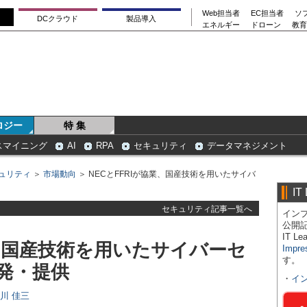
Web担当者
EC担当者
ソ
DCクラウド
製品導入
エネルギー
ドローン
教育
ロジー
特 集
スマイニング
AI
RPA
セキュリティ
データマネジメント
ュリティ
＞
市場動向
＞ NECとFFRIが協業、国産技術を用いたサイバ
IT
セキュリティ記事一覧へ
インプ
公開
IT 
業、国産技術を用いたサイバーセ
Impre
す。
発・提供
・
イ
日川 佳三