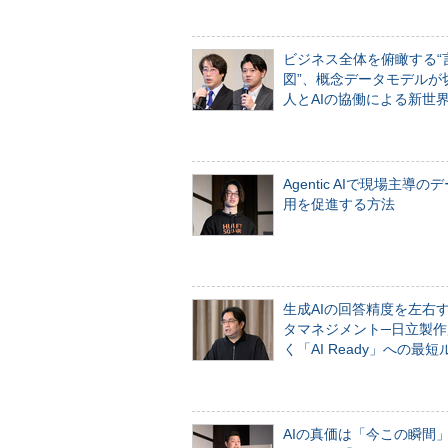
ビジネス全体を俯瞰する“
図”、概念データモデルが
人とAIの協働による新世
Agentic AIで現場主導の
用を促進する方法
生成AIの回答精度を左右
タマネジメント─日立製作
く「AI Ready」への最短
AIの真価は「今この瞬間