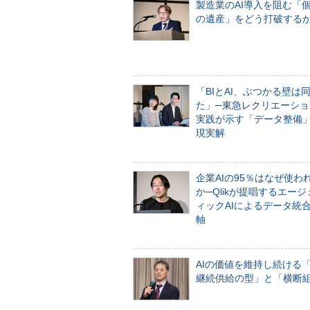
製造業のAI導入を阻む「
の遺産」をどう打破する
「BIとAI、ぶつかる壁は
た」─東急レクリエーショ
実践が示す「データ整備
現実解
企業AIの95％はなぜ使わ
か─Qlikが提唱するエー
ィックAIによるデータ統
軸
AIの価値を維持し続ける
継続供給の型」と「横断