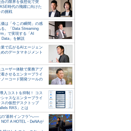
統合の限界を仮想化で突
ASE時代の飛躍に向けた
キの挑戦
の真価は「今この瞬間」の感
。「Data Streaming
form」で実現する「AI
y Data」を解説
企業で広がるAIエージェン
ためのデータマネジメント
？
たユーザー体験で業務アプ
定着させるエンタープライ
けノーコード開発ツールの
の導入コストを抑制！ コス
ンシャスなエンタープライ
ラスの仮想デスクトップ
allels RAS」とは
代の“基幹インフラ”へ──
NOT A HOTEL・DeNAが