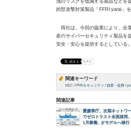
洩のリスクを低減する製品などを提
的型攻撃対策製品「FFRI yarai
両社は、今回の協業により、企業
産のサイバーセキュリティ製品を
安全・安心を提供するとしている
リスト
関連キーワード
NEC
/
FFRIセキュリティ
/
協業・提携
/
ya
関連記事
愛媛県庁、次期ネットワ
でゼロトラスト全面採用、2
1月稼働、β'モデルへ移行