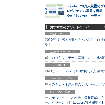
Honda、28万人規模の
IDガバナンス基盤を構築
IGA「Saviynt」を導入
おすすめのホワイトペーパー
「製
業務システム
2027年4月強制適用へ待ったなし、施行迫
版】
生成AI/AIエージェント
成否のカギは「データ基盤」に─生成AI時代
フィジカルAI
AI/ロボット─Society 5.0に向けた社会実
メールセキュリティ
導入のみならず運用時の“ポリシー上げ”が肝心
ゼロトラスト戦略
ランサムウェア、AI詐欺…最新脅威に抗
ーハイジーン]【IT Leaders特別編集号】