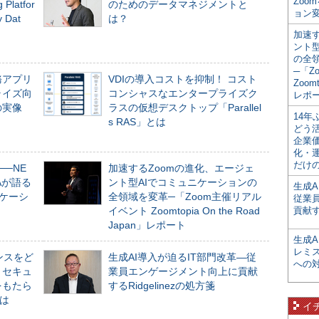
Zoo
Platfor
のためのデータマネジメントと
ョン変
Dat
は？
加速す
ント
の全
─「Z
務アプリ
VDIの導入コストを抑制！ コスト
Zoomt
ライズ向
コンシャスなエンタープライズク
レポ
の実像
ラスの仮想デスクトップ「Parallel
14
s RAS」とは
どう
企業
化・
だけの
──NE
加速するZoomの進化、エージェ
NAが語る
ント型AIでコミュニケーションの
生成A
ニケーシ
全領域を変革─「Zoom主催リアル
従業
イベント Zoomtopia On the Road
貢献す
Japan」レポート
生成
レミ
ンスをど
生成AI導入が迫るIT部門改革―従
への
とセキュ
業員エンゲージメント向上に貢献
をもたら
するRidgelinezの処方箋
とは
イ