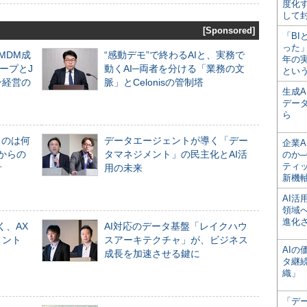
度化
して
[Sponsored]
「BI
った
るMDM成
“感動デモ”で終わるAIと、実務で
年の
ープとJ
動くAI─両者を分ける「業務の文
とい
ン経営の
脈」とCelonisの管制塔
生成
デー
ら
ものは何
データエージェントが導く「デー
企業A
からの
タマネジメント」の民主化とAI活
のか─
ティ
計
用の未来
新機
AI
領域
進化
く、AX
AI対応のデータ基盤「レイクハウ
メント
スアーキテクチャ」が、ビジネス
AI
成長を加速させる鍵に
タ継
織」
「デ