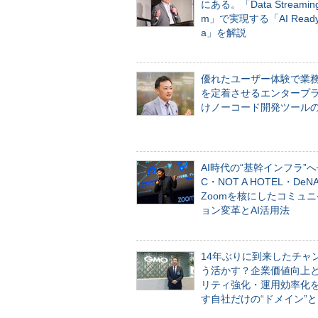
にある。「Data Streaming 
m」で実現する「AI Ready 
a」を解説
優れたユーザー体験で業
を定着させるエンタープ
けノーコード開発ツール
AI時代の“基幹インフラ”へ
C・NOT A HOTEL・De
Zoomを核にしたコミュ
ョン変革とAI活用法
14年ぶりに到来したチャ
う活かす？企業価値向上
リティ強化・運用効率化
す自社だけの“ドメイン”