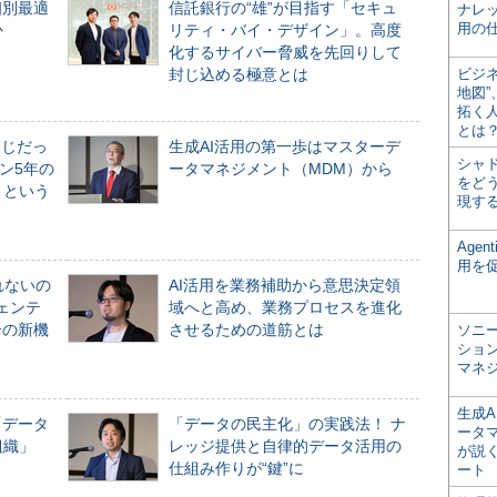
個別最適
信託銀行の“雄”が目指す「セキュ
ナレ
用の仕
か
リティ・バイ・デザイン」。高度
化するサイバー脅威を先回りして
封じ込める極意とは
ビジ
地図
拓く
とは
同じだっ
生成AI活用の第一歩はマスターデ
シャ
ン5年の
ータマネジメント（MDM）から
をどう
」という
現す
Age
用を
れないの
AI活用を業務補助から意思決定領
ジェンテ
域へと高め、業務プロセスを進化
合の新機
させるための道筋とは
ソニ
ショ
マネ
生成
「データ
「データの民主化」の実践法！ ナ
ータ
組織」
レッジ提供と自律的データ活用の
が説く
仕組み作りが“鍵”に
ート