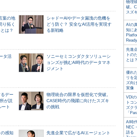
物理
破。C
スズ
言葉の地
シャドーAIやデータ漏洩の危機を
切り拓く
どう防ぐ？ 安全なAI活用を実現す
AI
知にある
界とは？
る新戦略
Plat
Read
先進
トの
データ活
ソニーセミコンダクタソリューシ
とは
ョンズが挑むAI時代のデータマネ
ジメント
優れ
リを
ズ向
実像
するデー
物理統合の限界を仮想化で突破。
VDI
所が説
CASE時代の飛躍に向けたスズキ
トコ
ルート
の挑戦
ズク
「Par
AI時
NEC・
語る
」の感知
先進企業で広がるAIエージェント