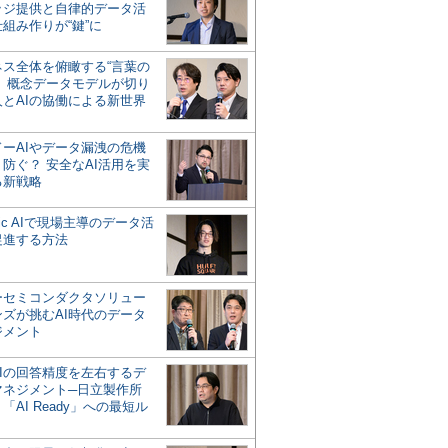
ッジ提供と自律的データ活
組み作りが“鍵”に
ネス全体を俯瞰する“言葉の
”、概念データモデルが切り
人とAIの協働による新世界
？
ドーAIやデータ漏洩の危機
防ぐ？ 安全なAI活用を実
る新戦略
ntic AIで現場主導のデータ活
促進する方法
ーセミコンダクタソリュー
ンズが挑むAI時代のデータ
ジメント
AIの回答精度を左右するデ
マネジメント─日立製作所
「AI Ready」への最短ル