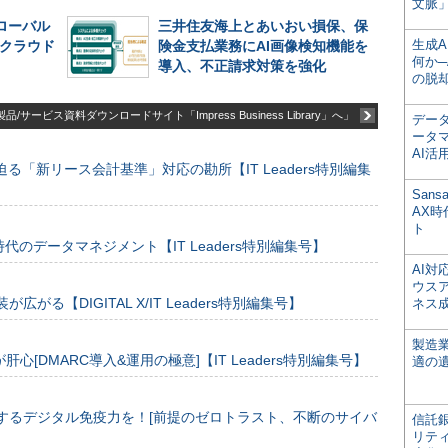
文脈」
グローバル
三井住友海上とあいおい損保、保
生成
─クラウド
険金支払業務にAI画像検知機能を
何か─
導入、不正請求対策を強化
の脱
品/サービス資料ダウンロードサイト「Impress Business Library」へ」
デー
ータ
AI活
る「新リース会計基準」対応の勘所【IT Leaders特別編集
San
AX
ト
のデータマネジメント【IT Leaders特別編集号】
AI
ウス
装が広がる【DIGITAL X/IT Leaders特別編集号】
ネス
製造
[DMARC導入&運用の極意]【IT Leaders特別編集号】
適の
するデジタル免疫力を！[前提のゼロトラスト、不断のサイバ
信託銀
リテ