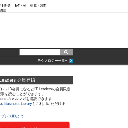
フト開発
IoT・AI
研究・調査
講座
テクノロジー一覧へ
 Leaders 会員登録
レスID会員になるとIT Leadersの会員限定
記事を読むことができます。
Leadersのメルマガを購読できます
ss Business Library
もご利用いただけま
ンプレスIDとは