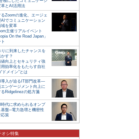
mを核にしたコミュニケーシ
革とAI活用法
るZoomの進化、エージェ
型AIでコミュニケーション
領域を変革
oom主催リアルイベント
opia On the Road Japan」
ート
年ぶりに到来したチャンスを
活かす？
価値向上とセキュリティ強
運用効率化をもたらす自社
“ドメイン”とは
I導入が迫るIT部門改革―
員エンゲージメント向上に
るRidgelinezの処方箋
AI時代に求められるオンプ
ス基盤─電力急増と機密性
対応策
チオシ特集