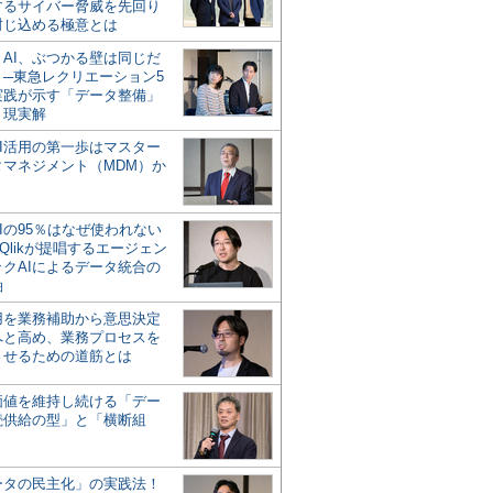
するサイバー脅威を先回り
封じ込める極意とは
とAI、ぶつかる壁は同じだ
」─東急レクリエーション5
実践が示す「データ整備」
う現実解
AI活用の第一歩はマスター
タマネジメント（MDM）か
Iの95％はなぜ使われない
Qlikが提唱するエージェン
ックAIによるデータ統合の
軸
活用を業務補助から意思決定
へと高め、業務プロセスを
させるための道筋とは
の価値を維持し続ける「デー
続供給の型」と「横断組
ータの民主化」の実践法！