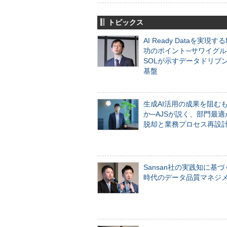
トピックス
AI Ready Dataを実現す
功のポイント─サワイグル
SOLが示すデータドリブ
基盤
生成AI活用の成果を阻む
か─AJSが説く、部門最適
脱却と業務プロセス再設
Sansan社の実践知に基づ
時代のデータ品質マネジ