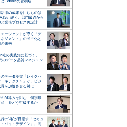
とCelonisの管制塔
AI活用の成果を阻むものは
AJSが説く、部門最適から
却と業務プロセス再設計
タエージェントが導く「デ
マネジメント」の民主化と
用の未来
san社の実践知に基づく、
時代のデータ品質マネジメン
対応のデータ基盤「レイクハ
アーキテクチャ」が、ビジ
成長を加速させる鍵に
業のAI導入を阻む「個別最
遺産」をどう打破するか
行の“雄”が目指す「セキュ
ィ・バイ・デザイン」。高