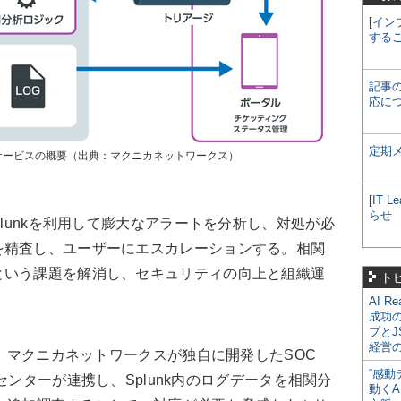
[イン
する
記事
応に
定期
監視サービスの概要（出典：マクニカネットワークス）
[IT
らせ
lunkを利用して膨大なアラートを分析し、対処が必
を精査し、ユーザーにエスカレーションする。相関
という課題を解消し、セキュリティの向上と組織運
ト
AI R
成功
プとJ
経営
て、マクニカネットワークスが独自に開発したSOC
“感動
OCセンターが連携し、Splunk内のログデータを相関分
動くA