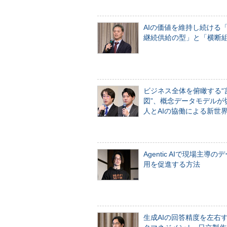
AIの価値を維持し続ける
継続供給の型」と「横断
ビジネス全体を俯瞰する“
図”、概念データモデルが
人とAIの協働による新世
Agentic AIで現場主導の
用を促進する方法
生成AIの回答精度を左右