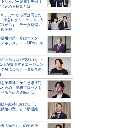
するサイバー脅威を先回り
封じ込める極意とは
とAI、ぶつかる壁は同じだ
」─東急レクリエーション5
実践が示す「データ整備」
う現実解
AI活用の第一歩はマスター
タマネジメント（MDM）か
Iの95％はなぜ使われない
Qlikが提唱するエージェン
ックAIによるデータ統合の
軸
活用を業務補助から意思決定
へと高め、業務プロセスを
させるための道筋とは
の価値を維持し続ける「デー
続供給の型」と「横断組
ータの民主化」の実践法！