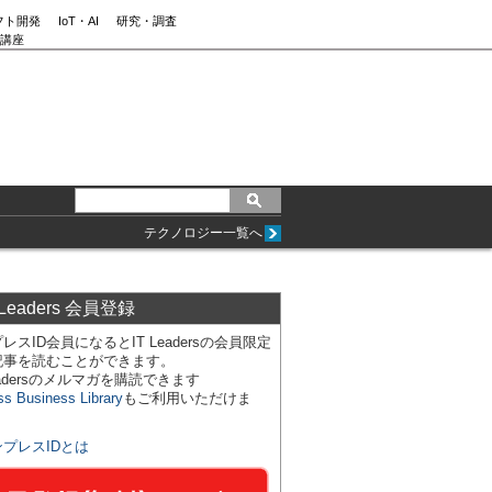
フト開発
IoT・AI
研究・調査
講座
テクノロジー一覧へ
 Leaders 会員登録
レスID会員になるとIT Leadersの会員限定
記事を読むことができます。
Leadersのメルマガを購読できます
ss Business Library
もご利用いただけま
ンプレスIDとは