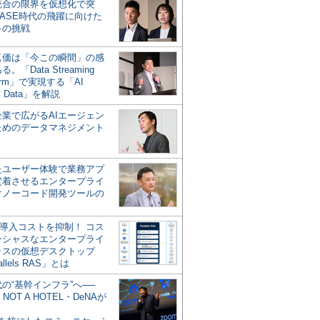
統合の限界を仮想化で突
ASE時代の飛躍に向けた
キの挑戦
の真価は「今この瞬間」の感
。「Data Streaming
form」で実現する「AI
y Data」を解説
企業で広がるAIエージェン
ためのデータマネジメント
？
たユーザー体験で業務アプ
定着させるエンタープライ
けノーコード開発ツールの
の導入コストを抑制！ コス
ンシャスなエンタープライ
ラスの仮想デスクトップ
allels RAS」とは
代の“基幹インフラ”へ──
NOT A HOTEL・DeNAが