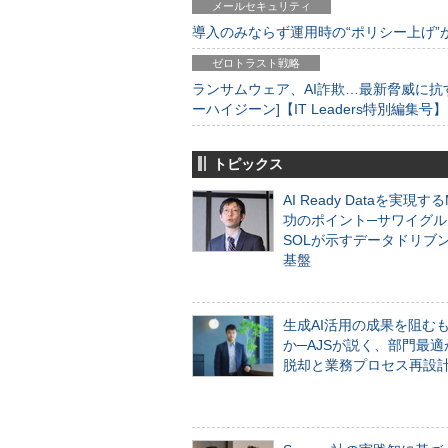
メールセキュリティ
導入のみならず運用時の“ポリシー上げ”が肝心
ゼロトラスト戦略
ランサムウェア、AI詐欺…最新脅威に抗
ーハイジーン]【IT Leaders特別編集号】
トピックス
AI Ready Dataを実現す
功のポイント─サワイグル
SOLが示すデータドリブ
基盤
生成AI活用の成果を阻む
か─AJSが説く、部門最適
脱却と業務プロセス再設