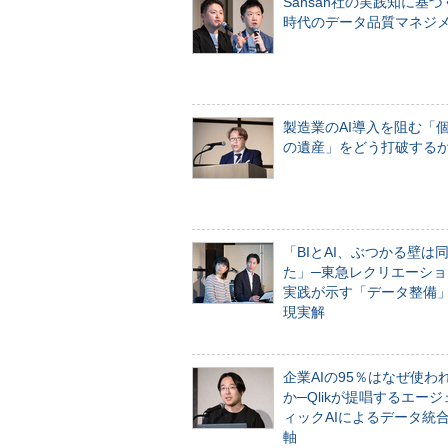
Sansan社の実践知に基づ
時代のデータ品質マネジ
製造業のAI導入を阻む「
の遺産」をどう打破する
「BIとAI、ぶつかる壁は
た」─東急レクリエーショ
実践が示す「データ整備
現実解
企業AIの95％はなぜ使わ
か─Qlikが提唱するエー
ィックAIによるデータ統
軸