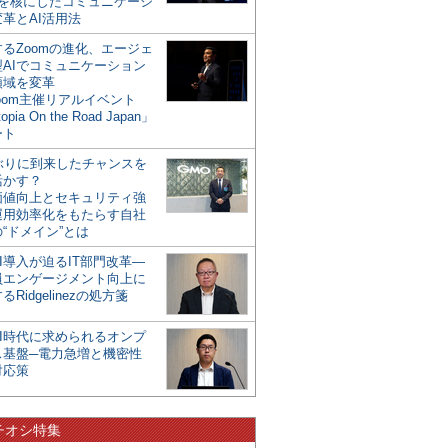
mを核にしたコミュニケーシ
革とAI活用法
るZoomの進化、エージェ
型AIでコミュニケーション
領域を変革
oom主催リアルイベント
opia On the Road Japan」
ート
年ぶりに到来したチャンスを
活かす？
価値向上とセキュリティ強
運用効率化をもたらす自社
“ドメイン”とは
I導入が迫るIT部門改革―
員エンゲージメント向上に
るRidgelinezの処方箋
AI時代に求められるオンプ
ス基盤─電力急増と機密性
対応策
チオシ特集