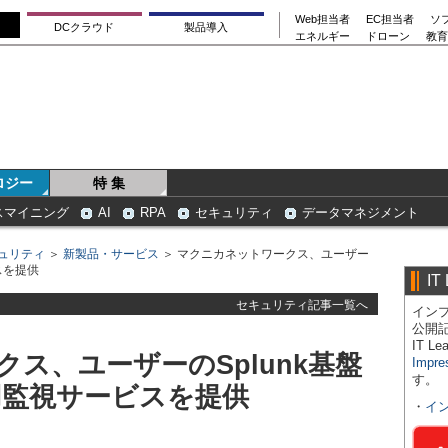
Web担当者
EC担当者
ソ
DCクラウド
製品導入
エネルギー
ドローン
教育
ロジー
特 集
スマイニング
AI
RPA
セキュリティ
データマネジメント
ュリティ
＞
新製品・サービス
＞ マクニカネットワークス、ユーザー
スを提供
IT
セキュリティ記事一覧へ
インプ
公開
IT 
ス、ユーザーのSplunk基盤
Impre
す。
用監視サービスを提供
・
イ