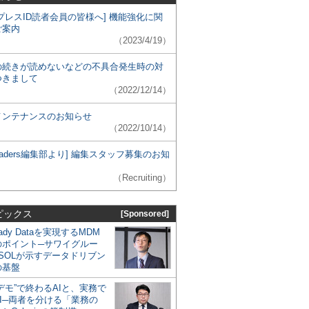
プレスID読者会員の皆様へ] 機能強化に関
ご案内
（2023/4/19）
の続きが読めないなどの不具合発生時の対
つきまして
（2022/12/14）
メンテナンスのお知らせ
（2022/10/14）
 Leaders編集部より] 編集スタッフ募集のお知
（Recruiting）
ピックス
[Sponsored]
eady Dataを実現するMDM
のポイント─サワイグルー
SOLが示すデータドリブン
の基盤
デモ”で終わるAIと、実務で
I─両者を分ける「業務の