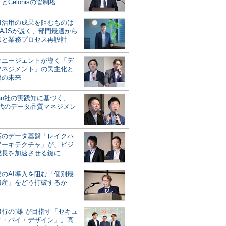
とCelonisの管制塔
AI活用の成果を阻むものは
AJSが説く、部門最適から
却と業務プロセス再設計
タエージェントが導く「デ
マネジメント」の民主化と
用の未来
san社の実践知に基づく、
時代のデータ品質マネジメン
対応のデータ基盤「レイクハ
アーキテクチャ」が、ビジ
成長を加速させる鍵に
業のAI導入を阻む「個別最
遺産」をどう打破するか
行の“雄”が目指す「セキュ
ィ・バイ・デザイン」。高