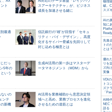
く、AX
AI対応のデータ基盤「レイクハウ
物理
メント
スアーキテクチャ」が、ビジネス
破。C
スズ
成長を加速させる鍵に
AI
知にある
Plat
個別最適
信託銀行の“雄”が目指す「セキュ
Read
か
リティ・バイ・デザイン」。高度
先進
化するサイバー脅威を先回りして
トの
封じ込める極意とは
とは
優れ
同じだっ
生成AI活用の第一歩はマスターデ
リを
ズ向
ン5年の
ータマネジメント（MDM）から
実像
」という
VDI
トコ
ズク
「Par
れないの
AI活用を業務補助から意思決定領
ジェンテ
域へと高め、業務プロセスを進化
AI時
NEC・
合の新機
させるための道筋とは
語る