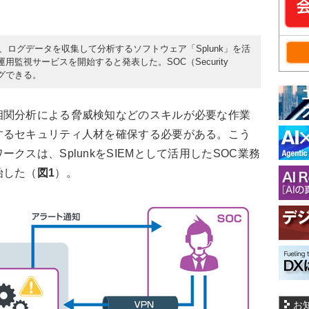
日、ログデータを収集して分析するソフトウェア「Splunk」を活
用監視サービスを開始すると発表した。SOC（Security
シングできる。
関分析による脅威検知などのスキルが必要な作業
するセキュリティ人材を確保する必要がある。こう
クスは、SplunkをSIEMとして活用したSOC業務
始した（
図1
）。
お