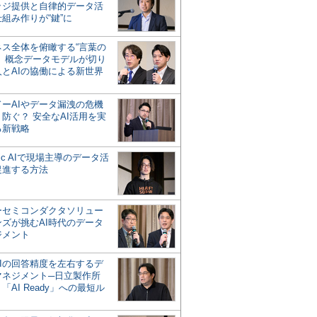
ッジ提供と自律的データ活
組み作りが“鍵”に
ネス全体を俯瞰する“言葉の
”、概念データモデルが切り
人とAIの協働による新世界
？
ドーAIやデータ漏洩の危機
防ぐ？ 安全なAI活用を実
る新戦略
ntic AIで現場主導のデータ活
促進する方法
ーセミコンダクタソリュー
ンズが挑むAI時代のデータ
ジメント
AIの回答精度を左右するデ
マネジメント─日立製作所
「AI Ready」への最短ル