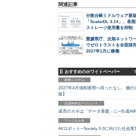
関連記事
分散台帳ミドルウェア新
「ScalarDL 3.14」、
ストレージ使用量を抑制
愛媛県庁、次期ネットワ
でゼロトラストを全面採
2027年1月に稼働
おすすめのホワイトペーパー
「製
業務システム
2027年4月強制適用へ待ったなし、施行迫
版】
生成AI/AIエージェント
成否のカギは「データ基盤」に─生成AI時代
フィジカルAI
AI/ロボット─Society 5.0に向けた社会実