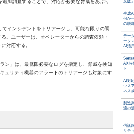
を追加調査することで、対応が必要な脅威をあぶり
文脈」
生成
何か─
の脱
用してインシデントをトリアージし、可能な限りの調
デー
する。ユーザーは、オペレーターからの調査依頼・
ータ
トに対応する。
AI活
San
AX
dプラン」は、最低限必要なログを指定し、脅威を検知
ト
」は、セキュリティ機器のアラートのトリアージも対象にす
AI
ウス
ネス
製造
適の
信託銀
リテ