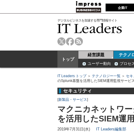
企業IT
デジタルビジネスを加速する専門情報サイト
経営課題
テクノ
トップ
ユーザー動向
プロセ
IT Leaders トップ
＞
テクノロジー一覧
＞
セキ
のSplunk基盤を活用したSIEM運用監視サービ
セキュリティ
[
新製品・サービス
]
マクニカネットワーク
を活用したSIEM運
2019年7月31日(水)
IT Leaders編集部