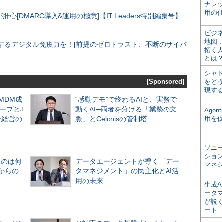
ナレ
用の仕
[DMARC導入&運用の極意]【IT Leaders特別編集号】
ビジ
地図
するデジタル免疫力を！[前提のゼロトラスト、不断のサイバ
拓く
とは
シャ
[Sponsored]
をどう
現す
るMDM成
“感動デモ”で終わるAIと、実務で
ープとJ
動くAI─両者を分ける「業務の文
Age
ン経営の
脈」とCelonisの管制塔
用を
ソニ
ショ
ものは何
データエージェントが導く「デー
マネ
からの
タマネジメント」の民主化とAI活
計
用の未来
生成
ータ
が説く
ート