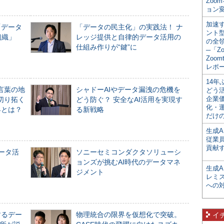
Zoo
ョン変
加速す
「データ
「データの民主化」の実践法！ ナ
ント
組織」
レッジ提供と自律的データ活用の
の全
仕組み作りが“鍵”に
─「Z
Zoomt
レポ
14
言葉の地
シャドーAIやデータ漏洩の危機を
どう
企業
切り拓く
どう防ぐ？ 安全なAI活用を実現す
化・
界とは？
る新戦略
だけの
生成A
従業
貢献す
データ活
ソニーセミコンダクタソリューシ
ョンズが挑むAI時代のデータマネ
生成
ジメント
レミ
への
するデー
物理統合の限界を仮想化で突破。
イ