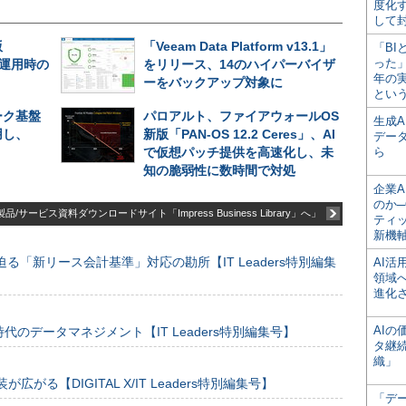
度化
して
版
「Veeam Data Platform v13.1」
「BI
った
長期運用時の
をリリース、14のハイパーバイザ
年の
ーをバックアップ対象に
とい
ーク基盤
パロアルト、ファイアウォールOS
生成
用し、
新版「PAN-OS 12.2 Ceres」、AI
デー
で仮想パッチ提供を高速化し、未
ら
知の脆弱性に数時間で対処
企業A
のか─
品/サービス資料ダウンロードサイト「Impress Business Library」へ」
ティ
新機
る「新リース会計基準」対応の勘所【IT Leaders特別編集
AI
領域
進化
AI
のデータマネジメント【IT Leaders特別編集号】
タ継
織」
装が広がる【DIGITAL X/IT Leaders特別編集号】
「デ