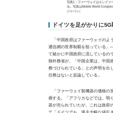
写真1：ファーウェイはエンドツ
る。写真はMobile World Co
ジャパン）
ドイツを足がかりに5G
「中国政府はファーウェイのよう
通信網の世界制覇を狙っている」
て秘かに中国政府に流しているので
独外務省が、「中国企業は、中国
務づけられている」との声明を出
任務はないと反論している。
「ファーウェイ製機器の価格の安
摘する。「アフリカなどでは、明
器が売られていたが、これは政府
て「ドイツでも、過去大幅な値引