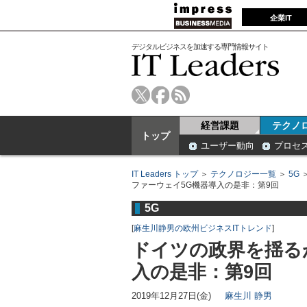
企業IT
デジタルビジネスを加速する専門情報サイト
経営課題
テクノ
トップ
ユーザー動向
プロセ
IT Leaders トップ
＞
テクノロジー一覧
＞
5G
ファーウェイ5G機器導入の是非：第9回
5G
[
麻生川静男の欧州ビジネスITトレンド
]
ドイツの政界を揺る
入の是非：第9回
2019年12月27日(金)
麻生川 静男