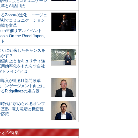
mを核にしたコミュニケーシ
革とAI活用法
るZoomの進化、エージェ
型AIでコミュニケーション
領域を変革
oom主催リアルイベント
opia On the Road Japan」
ート
年ぶりに到来したチャンスを
活かす？
価値向上とセキュリティ強
運用効率化をもたらす自社
“ドメイン”とは
I導入が迫るIT部門改革―
員エンゲージメント向上に
るRidgelinezの処方箋
AI時代に求められるオンプ
ス基盤─電力急増と機密性
対応策
チオシ特集