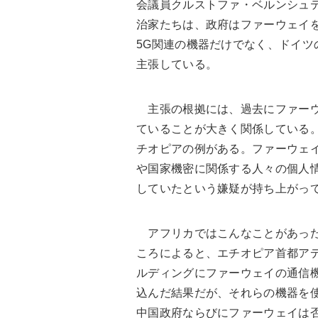
会議員クルストファ・ベルンシュティール（
治家たちは、政府はファーウェイ
5G関連の機器だけでなく、ドイ
主張している。
主張の根拠には、過去にファーウ
ていることが大きく関係している
チオピアの例がある。ファーウェ
や国家機密に関係する人々の個人
していたという嫌疑が持ち上がっ
アフリカではこんなことがあった。
ころによると、エチオピア首都ア
ルディングにファーウェイの通信
込んだ結果だが、それらの機器を
中国政府ならびにファーウェイは