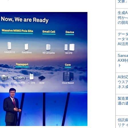
文脈」
生成
何か─
の脱
デー
ータ
AI活
San
AX
ト
AI
ウス
ネス
製造
適の
信託銀
リテ