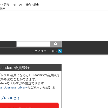
フト開発
IoT・AI
研究・調査
講座
テクノロジー一覧へ
 Leaders 会員登録
レスID会員になるとIT Leadersの会員限定
記事を読むことができます。
Leadersのメルマガを購読できます
ss Business Library
もご利用いただけま
ンプレスIDとは