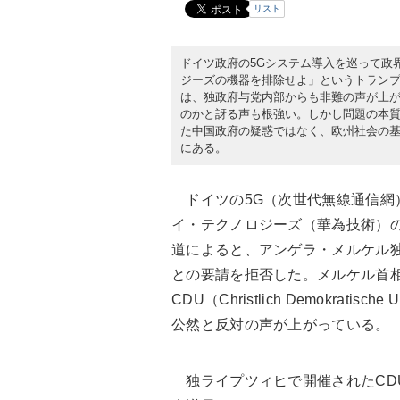
リスト
ドイツ政府の5Gシステム導入を巡って政界
ジーズの機器を排除せよ」というトラン
は、独政府与党内部からも非難の声が上が
のかと訝る声も根強い。しかし問題の本
た中国政府の疑惑ではなく、欧州社会の
にある。
ドイツの5G（次世代無線通信網
イ・テクノロジーズ（華為技術）の機
道によると、アンゲラ・メルケル
との要請を拒否した。メルケル首
CDU（Christlich Demokratis
公然と反対の声が上がっている。
独ライプツィヒで開催されたCD