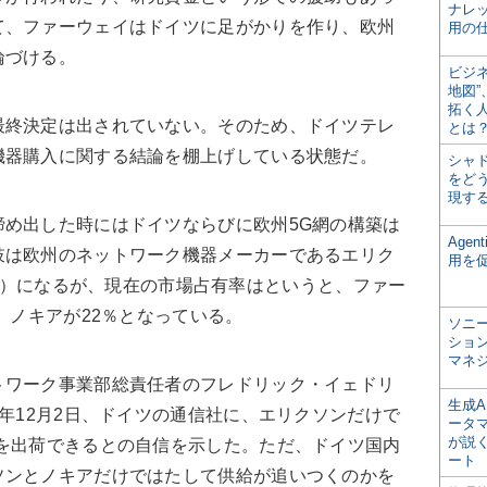
ナレ
て、ファーウェイはドイツに足がかりを作り、欧州
用の仕
論づける。
ビジ
地図
拓く
終決定は出されていない。そのため、ドイツテレ
とは
機器購入に関する結論を棚上げしている状態だ。
シャ
をどう
現す
め出した時にはドイツならびに欧州5G網の構築は
Age
肢は欧州のネットワーク機器メーカーであるエリク
用を
okia）になるが、現在の市場占有率はというと、ファー
、ノキアが22％となっている。
ソニ
ショ
マネ
ワーク事業部総責任者のフレドリック・イェドリ
生成
）氏は2019年12月2日、ドイツの通信社に、エリクソンだけで
ータ
が説く
器を出荷できるとの自信を示した。ただ、ドイツ国内
ート
ソンとノキアだけではたして供給が追いつくのかを