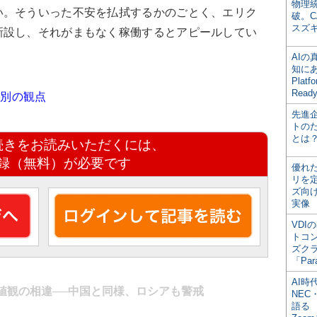
物理
い。そういった不安を払拭するかのごとく、エリク
破。C
スズ
新設し、それがまもなく稼働するとアピールしてい
AI
知にある
Plat
Read
す別の観点
先進
トの
とは
続きをお読みいただくには、
録（無料）が必要です
優れ
リを
ズ向
実像
VDI
トコ
ズク
「Par
AI時
値観の相違──中国と同様、ロシアも警戒
NEC・
語る