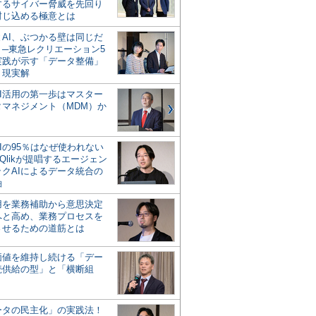
するサイバー脅威を先回り
封じ込める極意とは
とAI、ぶつかる壁は同じだ
」─東急レクリエーション5
実践が示す「データ整備」
う現実解
AI活用の第一歩はマスター
タマネジメント（MDM）か
Iの95％はなぜ使われない
Qlikが提唱するエージェン
ックAIによるデータ統合の
軸
活用を業務補助から意思決定
へと高め、業務プロセスを
させるための道筋とは
の価値を維持し続ける「デー
続供給の型」と「横断組
ータの民主化」の実践法！