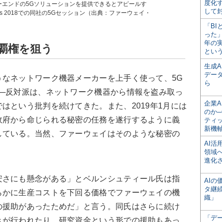
度化
ーエンドの5Gソリューションを提供できるとアピールす
して
ngress 2018での同社の5Gセッション（出典：ファーウェイ・
「BI
った
年の
覇権を狙う
とい
生成
デー
なネットワーク機器メーカーを上手く使って、5G
ら
──反対派は、ネットワーク機器から情報を盗み取っ
企業A
はという批判を続けてきた。また、2019年1月には
のか─
政府から命じられる秘密の任務を遂行するように義
ティ
新機
している。当然、ファーウェイはそのような秘密の
AI
領域
進化
さにも懸念がある」とベルンシュティール氏は指
AI
タ継
らかに生産コストを下回る価格でファーウェイの機
織」
の援助があったためだ」と言う。同氏はさらに続け
「デ
きが行われたり、研究資金という形での援助もあっ