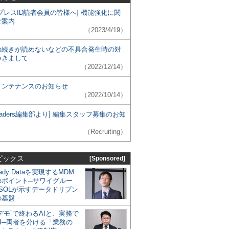
プレスID読者会員の皆様へ] 機能強化に関
ご案内
（2023/4/19）
の続きが読めないなどの不具合発生時の対
つきまして
（2022/12/14）
メンテナンスのお知らせ
（2022/10/14）
 Leaders編集部より] 編集スタッフ募集のお知
（Recruiting）
ピックス
[Sponsored]
eady Dataを実現するMDM
のポイント─サワイグルー
SOLが示すデータドリブン
の基盤
デモ”で終わるAIと、実務で
I─両者を分ける「業務の