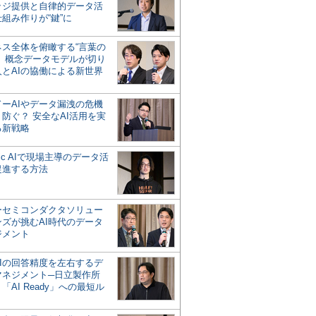
ッジ提供と自律的データ活
組み作りが“鍵”に
ネス全体を俯瞰する“言葉の
”、概念データモデルが切り
人とAIの協働による新世界
？
ドーAIやデータ漏洩の危機
防ぐ？ 安全なAI活用を実
る新戦略
ntic AIで現場主導のデータ活
促進する方法
ーセミコンダクタソリュー
ンズが挑むAI時代のデータ
ジメント
AIの回答精度を左右するデ
マネジメント─日立製作所
「AI Ready」への最短ル