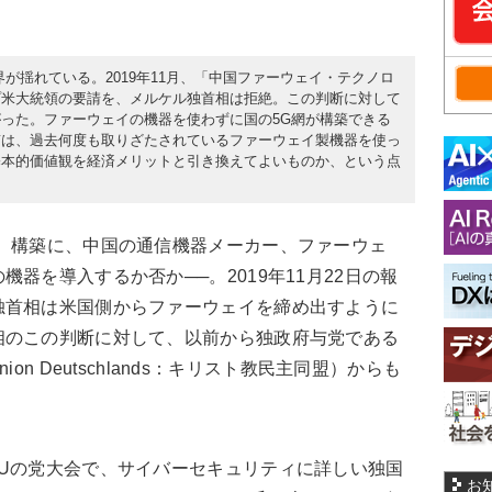
が揺れている。2019年11月、「中国ファーウェイ・テクノロ
プ米大統領の要請を、メルケル独首相は拒絶。この判断に対して
った。ファーウェイの機器を使わずに国の5G網が構築できる
質は、過去何度も取りざたされているファーウェイ製機器を使っ
基本的価値観を経済メリットと引き換えてよいものか、という点
）構築に、中国の通信機器メーカー、ファーウェ
器を導入するか否か──。2019年11月22日の報
独首相は米国側からファーウェイを締め出すように
相のこの判断に対して、以前から独政府与党である
che Union Deutschlands：キリスト教民主同盟）からも
Uの党大会で、サイバーセキュリティに詳しい独国
お