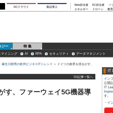
Web担当者
EC担当者
ソ
DCクラウド
製品導入
エネルギー
ドローン
教育
ロジー
特 集
スマイニング
AI
RPA
セキュリティ
データマネジメント
＞
麻生川静男の欧州ビジネスITトレンド
＞ ドイツの政界を揺るがす、
IT
5G記事一覧へ
インプ
公開
IT 
がす、ファーウェイ5G機器導
Impre
す。
・
イ