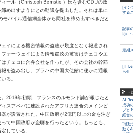
Christoph Bernstiel）氏を含むCDUの政
[イン
を締め出すようにとの動議を提出した。それは単に
する
ツのモバイル通信網全体から同社を締め出すべきだと
記事
応に
ェイによる機密情報の盗聴が幾度となく報道され
定期
。ファーウェイによる情報盗聴の被害はチェコやエ
イはチェコに合弁会社を作ったが、その会社の幹部
[IT
情報を盗み出し、プラハの中国大使館に秘かに通報
らせ
ている。
ト
2018年初頭、フランスのルモンド誌が報じたと
AI R
成功
ディスアベバに建設されたアフリカ連合のメインビ
プとJ
機器が設置された。中国政府が2億円以上の金を注ぎ
経営
使って中国政府が盗聴を行ったという。もっとも、
“感動
動くA
否定している。