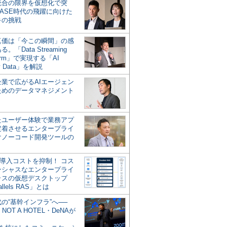
統合の限界を仮想化で突
ASE時代の飛躍に向けた
キの挑戦
の真価は「今この瞬間」の感
。「Data Streaming
form」で実現する「AI
y Data」を解説
企業で広がるAIエージェン
ためのデータマネジメント
？
たユーザー体験で業務アプ
定着させるエンタープライ
けノーコード開発ツールの
の導入コストを抑制！ コス
ンシャスなエンタープライ
ラスの仮想デスクトップ
allels RAS」とは
代の“基幹インフラ”へ──
NOT A HOTEL・DeNAが