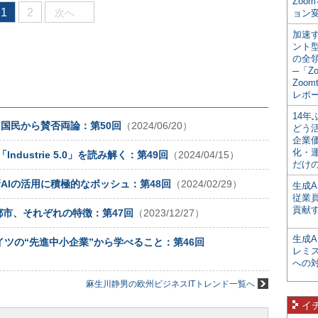
Zoo
1
2
次へ
ョン変
加速す
ント
の全
─「Z
Zoomt
レポ
14
ツ国民から賛否両論：第50回
（2024/06/20）
どう
企業
化・
ustrie 5.0」を読み解く：第49回
（2024/04/15）
だけの
新AIの活用に積極的なボッシュ：第48回
（2024/02/29）
生成A
従業
貢献す
市、それぞれの特徴：第47回
（2023/12/27）
生成
ツの“先進中小企業”から学べること：第46回
レミ
への
麻生川静男の欧州ビジネスITトレンド一覧へ
イ