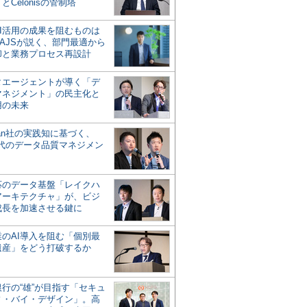
とCelonisの管制塔
AI活用の成果を阻むものは
AJSが説く、部門最適から
却と業務プロセス再設計
タエージェントが導く「デ
マネジメント」の民主化と
用の未来
san社の実践知に基づく、
時代のデータ品質マネジメン
対応のデータ基盤「レイクハ
アーキテクチャ」が、ビジ
成長を加速させる鍵に
業のAI導入を阻む「個別最
遺産」をどう打破するか
行の“雄”が目指す「セキュ
ィ・バイ・デザイン」。高