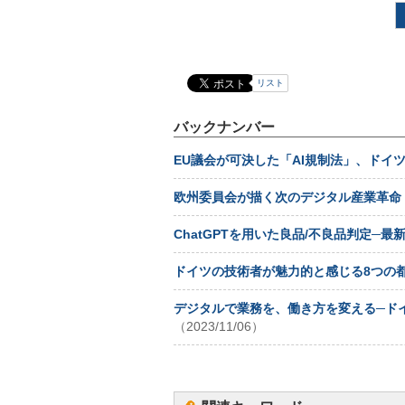
リスト
バックナンバー
EU議会が可決した「AI規制法」、ドイ
欧州委員会が描く次のデジタル産業革命「Ind
ChatGPTを用いた良品/不良品判定─最
ドイツの技術者が魅力的と感じる8つの都
デジタルで業務を、働き方を変える─ドイ
（2023/11/06）