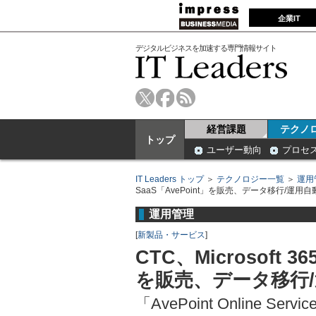
企業IT
デジタルビジネスを加速する専門情報サイト
経営課題
テクノ
トップ
ユーザー動向
プロセ
IT Leaders トップ
＞
テクノロジー一覧
＞
運用
SaaS「AvePoint」を販売、データ移行/運用
運用管理
[
新製品・サービス
]
CTC、Microsoft 
を販売、データ移行
「AvePoint Online Ser