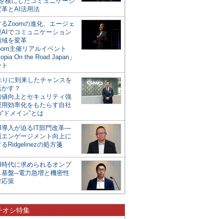
mを核にしたコミュニケーシ
革とAI活用法
るZoomの進化、エージェ
型AIでコミュニケーション
領域を変革
oom主催リアルイベント
opia On the Road Japan」
ート
年ぶりに到来したチャンスを
活かす？
価値向上とセキュリティ強
運用効率化をもたらす自社
“ドメイン”とは
I導入が迫るIT部門改革―
員エンゲージメント向上に
るRidgelinezの処方箋
AI時代に求められるオンプ
ス基盤─電力急増と機密性
対応策
チオシ特集