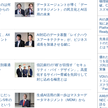
物理
ものは何
データエージェントが導く「デー
破。C
からの
タマネジメント」の民主化とAI活
スズ
計
用の未来
AI
知にある
Plat
Read
く、AX
AI対応のデータ基盤「レイクハウ
先進
メント
スアーキテクチャ」が、ビジネス
トの
成長を加速させる鍵に
とは
優れ
リを
個別最適
信託銀行の“雄”が目指す「セキュ
ズ向
実像
か
リティ・バイ・デザイン」。高度
化するサイバー脅威を先回りして
VDI
封じ込める極意とは
トコ
ズク
「Par
同じだっ
生成AI活用の第一歩はマスターデ
AI時
ン5年の
ータマネジメント（MDM）から
NEC・
語る
」という