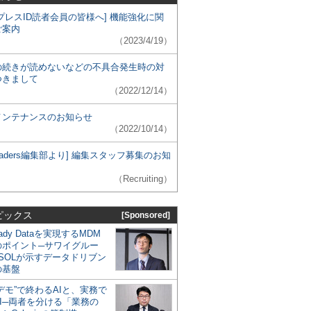
プレスID読者会員の皆様へ] 機能強化に関
ご案内
（2023/4/19）
の続きが読めないなどの不具合発生時の対
つきまして
（2022/12/14）
メンテナンスのお知らせ
（2022/10/14）
 Leaders編集部より] 編集スタッフ募集のお知
（Recruiting）
ピックス
[Sponsored]
eady Dataを実現するMDM
のポイント─サワイグルー
SOLが示すデータドリブン
の基盤
デモ”で終わるAIと、実務で
I─両者を分ける「業務の