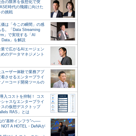
統合の限界を仮想化で突
ASE時代の飛躍に向けた
キの挑戦
の真価は「今この瞬間」の感
。「Data Streaming
form」で実現する「AI
y Data」を解説
企業で広がるAIエージェン
ためのデータマネジメント
？
たユーザー体験で業務アプ
定着させるエンタープライ
けノーコード開発ツールの
の導入コストを抑制！ コス
ンシャスなエンタープライ
ラスの仮想デスクトップ
allels RAS」とは
代の“基幹インフラ”へ──
NOT A HOTEL・DeNAが