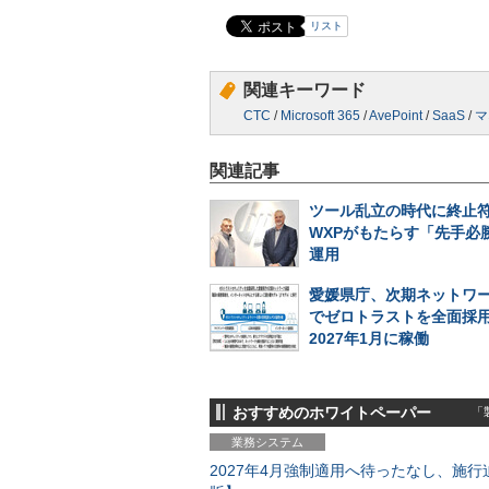
リスト
関連キーワード
CTC
/
Microsoft 365
/
AvePoint
/
SaaS
/
マ
関連記事
ツール乱立の時代に終止符
WXPがもたらす「先手必勝
運用
愛媛県庁、次期ネットワ
でゼロトラストを全面採
2027年1月に稼働
おすすめのホワイトペーパー
「製
業務システム
2027年4月強制適用へ待ったなし、施行迫