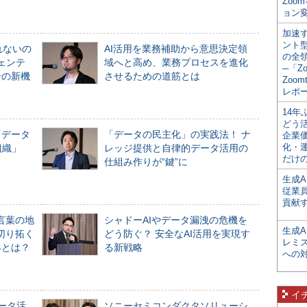
Zoo
ョン変
加速す
ント
れないの
AI活用を業務補助から意思決定領
の全
ジェンテ
域へと高め、業務プロセスを進化
─「Z
合の新機
させるための道筋とは
Zoomt
レポ
14
どう
「データ
「データの民主化」の実践法！ ナ
企業
化・
組織」
レッジ提供と自律的データ活用の
だけの
仕組み作りが“鍵”に
生成A
従業
貢献す
言葉の地
シャドーAIやデータ漏洩の危機を
生成
切り拓く
どう防ぐ？ 安全なAI活用を実現す
レミ
界とは？
る新戦略
への
イ
データ活
ソニーセミコンダクタソリューシ