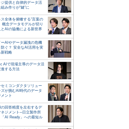
ッジ提供と自律的データ活
組み作りが“鍵”に
ネス全体を俯瞰する“言葉の
”、概念データモデルが切り
人とAIの協働による新世界
？
ドーAIやデータ漏洩の危機
防ぐ？ 安全なAI活用を実
る新戦略
ntic AIで現場主導のデータ活
促進する方法
ーセミコンダクタソリュー
ンズが挑むAI時代のデータ
ジメント
AIの回答精度を左右するデ
マネジメント─日立製作所
「AI Ready」への最短ル