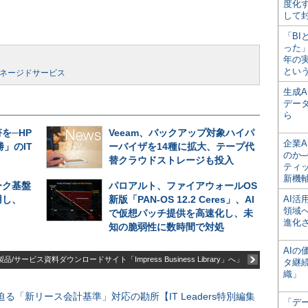
度化
して
「BI
った
年の
とい
ネージドサービス
生成
デー
ら
を─HP
Veeam、バックアップ対象ハイパ
企業A
」のIT
ーバイザを14種に拡大、テープ代
のか─
替クラウドストレージも投入
ティ
新機
ーク基盤
パロアルト、ファイアウォールOS
用し、
新版「PAN-OS 12.2 Ceres」、AI
AI
領域
で仮想パッチ提供を高速化し、未
進化
知の脆弱性に数時間で対処
AI
品/サービス資料ダウンロードサイト「Impress Business Library」へ」
タ継
織」
る「新リース会計基準」対応の勘所【IT Leaders特別編集
「デ