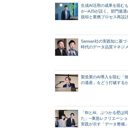
生成AI活用の成果を阻む
か─AJSが説く、部門最適
脱却と業務プロセス再設
Sansan社の実践知に基づ
時代のデータ品質マネジ
製造業のAI導入を阻む「
の遺産」をどう打破する
「BIとAI、ぶつかる壁は
た」─東急レクリエーショ
実践が示す「データ整備