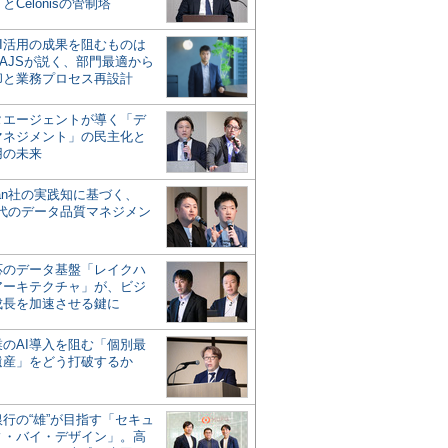
とCelonisの管制塔
AI活用の成果を阻むものは
AJSが説く、部門最適から
却と業務プロセス再設計
タエージェントが導く「デ
マネジメント」の民主化と
用の未来
san社の実践知に基づく、
時代のデータ品質マネジメン
対応のデータ基盤「レイクハ
アーキテクチャ」が、ビジ
成長を加速させる鍵に
業のAI導入を阻む「個別最
遺産」をどう打破するか
行の“雄”が目指す「セキュ
ィ・バイ・デザイン」。高