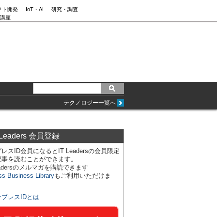
フト開発
IoT・AI
研究・調査
講座
テクノロジー一覧へ
 Leaders 会員登録
レスID会員になるとIT Leadersの会員限定
記事を読むことができます。
Leadersのメルマガを購読できます
ss Business Library
もご利用いただけま
ンプレスIDとは