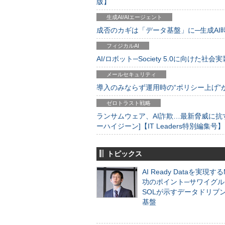
版】
生成AI/AIエージェント
成否のカギは「データ基盤」に─生成AI時代
フィジカルAI
AI/ロボット─Society 5.0に向けた社会実
メールセキュリティ
導入のみならず運用時の“ポリシー上げ”が肝心
ゼロトラスト戦略
ランサムウェア、AI詐欺…最新脅威に抗
ーハイジーン]【IT Leaders特別編集号】
トピックス
AI Ready Dataを実現す
功のポイント─サワイグル
SOLが示すデータドリブ
基盤