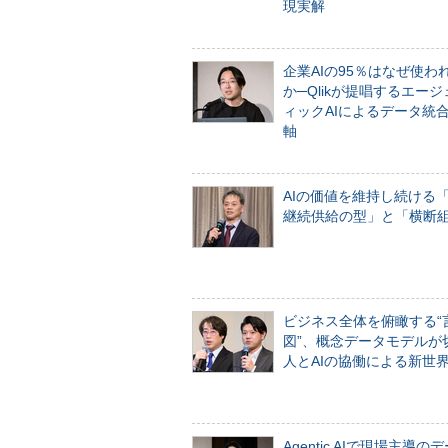
現実解
企業AIの95％はなぜ使わ
か─Qlikが提唱するエー
ィックAIによるデータ統
軸
AIの価値を維持し続ける
継続供給の型」と「横断
ビジネス全体を俯瞰する“
図”、概念データモデルが
人とAIの協働による新世
Agentic AIで現場主導の