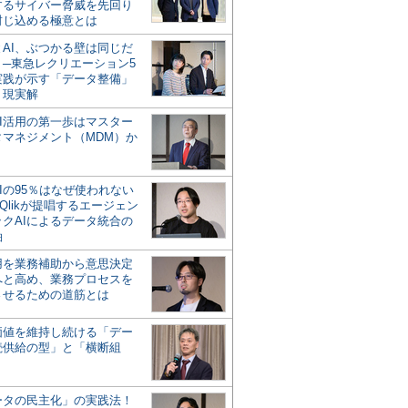
するサイバー脅威を先回り
封じ込める極意とは
とAI、ぶつかる壁は同じだ
」─東急レクリエーション5
実践が示す「データ整備」
う現実解
AI活用の第一歩はマスター
タマネジメント（MDM）か
Iの95％はなぜ使われない
Qlikが提唱するエージェン
ックAIによるデータ統合の
軸
活用を業務補助から意思決定
へと高め、業務プロセスを
させるための道筋とは
の価値を維持し続ける「デー
続供給の型」と「横断組
ータの民主化」の実践法！