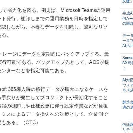
文脈」
力化を図る。例えば、Microsoft Teamsの運用
生成
ント発行、棚卸しまでの運用業務を日時を指定して
何か─
の脱
確認しながら、不要なデータを削除し、過剰なリソ
ある。
デー
ータ
AI活
トレージにデータを定期的にバックアップする。最
San
実行可能である。バックアップ先として、AOSが提
AX
ト
センターなどを指定可能である。
AI
ウス
oft 365導入時の移行データが膨大になるケースを
ネス
る手戻りが発生してプロジェクトが長期化すること
製造
情報の棚卸しや仕様変更に伴う設定作業などが負担
適の
作ミスによるデータ損失への対策として、企業側で
もある」（CTC）
信託銀
リテ