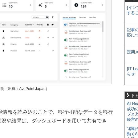
[イン
する
記事
応に
定期
[IT
らせ
画面例（出典：AvePoint Japan）
ト
AI R
成功
境情報を読み込むことで、移行可能なデータを移行
プとJ
経営
状況や結果は、ダッシュボードを用いて共有でき
“感動
動くA