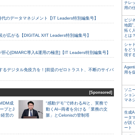
ナレ
用の仕
のデータマネジメント【IT Leaders特別編集号】
ビジ
地図
拓く
装が広がる【DIGITAL X/IT Leaders特別編集号】
とは
シャ
をどう
[DMARC導入&運用の極意]【IT Leaders特別編集号】
現す
Age
するデジタル免疫力を！[前提のゼロトラスト、不断のサイバ
用を
ソニ
[Sponsored]
ショ
マネ
るMDM成
“感動デモ”で終わるAIと、実務で
ープとJ
動くAI─両者を分ける「業務の文
生成
ン経営の
脈」とCelonisの管制塔
ータ
が説く
ート