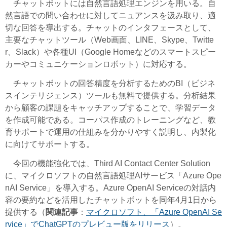
チャットボットには自然言語処理エンジンを用いる。自
然言語での問い合わせに対してニュアンスを汲み取り、適
切な回答を導出する。チャットのインタフェースとして、
主要なチャットツール（Web画面、LINE、Skype、Twitte
r、Slack）や各種UI（Google Homeなどのスマートスピー
カーやコミュニケーションロボット）に対応する。
チャットボットの回答精度を分析するためのBI（ビジネ
スインテリジェンス）ツールも無料で提供する。分析結果
から顧客の課題をキャッチアップすることで、学習データ
を作成可能である。コーパス作成のトレーニングなど、教
育サポートで運用の仕組みを分かりやすく説明し、内製化
に向けてサポートする。
今回の機能強化では、Third AI Contact Center Solution
に、マイクロソフトの自然言語処理AIサービス「Azure Ope
nAI Service」を導入する。Azure OpenAI Serviceの対話内
容の要約などを活用したチャットボットを同年4月1日から
提供する（
関連記事
：
マイクロソフト、「Azure OpenAI Se
rvice」でChatGPTのプレビュー版をリリース
）。