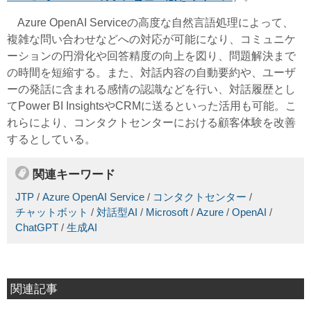
Azure OpenAI Serviceの高度な自然言語処理によって、
複雑な問い合わせなどへの対応が可能になり、コミュニケ
ーションの円滑化や回答精度の向上を図り、問題解決まで
の時間を短縮する。また、対話内容の自動要約や、ユーザ
ーの発話に含まれる感情の認識などを行い、対話履歴とし
てPower BI InsightsやCRMに送るといった活用も可能。こ
れらにより、コンタクトセンターにおける顧客体験を改善
するとしている。
関連キーワード
JTP
/
Azure OpenAI Service
/
コンタクトセンター
/
チャットボット
/
対話型AI
/
Microsoft
/
Azure
/
OpenAI
/
ChatGPT
/
生成AI
関連記事