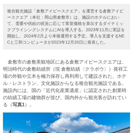
複合観光施設「倉敷アイビースクエア」を運営する倉敷アイビ
ースクエア（本社：岡山県倉敷市）は、施設のホテルにおい
て、需要や供給の状況に応じて客室価格を算出するダイナミッ
クプライシングシステムにAIを導入する。2023年11月に実証を
開始し、2024年2月より本格運用する予定。導入を支援するNE
Cと三和コンピュータが2023年12月20日に発表した。
倉敷市の倉敷美観地区にある倉敷アイビースクエアは、
明治時代の倉敷紡績所（現 倉敷紡績〈クラボウ〉）発祥工
場の外観や立木を極力保存し再利用して建設された、ホテ
ル・レストラン、文化施設からなる複合観光施設である。
施設内には、国の「近代化産業遺産」に認定された創業時
の紡績工場の建物群が並び、国内外から観光客が訪れてい
る（
写真1
）。