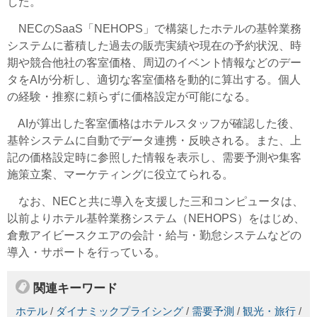
した。
NECのSaaS「NEHOPS」で構築したホテルの基幹業務
システムに蓄積した過去の販売実績や現在の予約状況、時
期や競合他社の客室価格、周辺のイベント情報などのデー
タをAIが分析し、適切な客室価格を動的に算出する。個人
の経験・推察に頼らずに価格設定が可能になる。
AIが算出した客室価格はホテルスタッフが確認した後、
基幹システムに自動でデータ連携・反映される。また、上
記の価格設定時に参照した情報を表示し、需要予測や集客
施策立案、マーケティングに役立てられる。
なお、NECと共に導入を支援した三和コンピュータは、
以前よりホテル基幹業務システム（NEHOPS）をはじめ、
倉敷アイビースクエアの会計・給与・勤怠システムなどの
導入・サポートを行っている。
関連キーワード
ホテル
/
ダイナミックプライシング
/
需要予測
/
観光・旅行
/