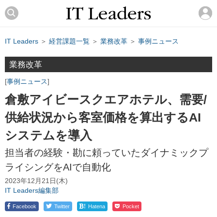
IT Leaders
＞
経営課題一覧
＞
業務改革
＞
事例ニュース
業務改革
事例ニュース
倉敷アイビースクエアホテル、需要/
供給状況から客室価格を算出するAI
システムを導入
担当者の経験・勘に頼っていたダイナミックプ
ライシングをAIで自動化
2023年12月21日(木)
IT Leaders編集部
!
Facebook
Twitter
Hatena
Pocket