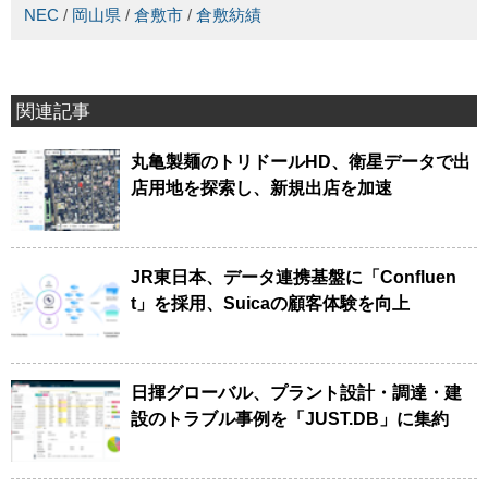
NEC
/
岡山県
/
倉敷市
/
倉敷紡績
関連記事
丸亀製麺のトリドールHD、衛星データで出
店用地を探索し、新規出店を加速
JR東日本、データ連携基盤に「Confluen
t」を採用、Suicaの顧客体験を向上
日揮グローバル、プラント設計・調達・建
設のトラブル事例を「JUST.DB」に集約