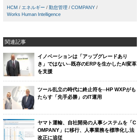
HCM
/
エネルギー
/
勤怠管理
/
COMPANY
/
Works Human Intelligence
関連記事
イノベーションは「アップグレードあり
き」ではない─既存のERPを生かしたAI変革
を支援
ツール乱立の時代に終止符を─HP WXPがも
たらす「先手必勝」のIT運用
ヤマト運輸、自社開発の人事システムを「C
OMPANY」に移行、人事業務を標準化し法
改正に追従