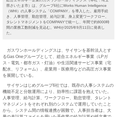
県さいたま市）は、グループ6社にWorks Human Intelligence
（WHI）の人事システム「COMPANY」を導入した。雇用手続
き、人事管理、勤怠管理、給与計算、身上変更ワークフロー、
タレントマネジメントをCOMPANYで統一し、年間で約8000時
間の業務工数削減を見込む。WHIが2025年9月11日に発表し
た。
ガスワンホールディングスは、
サイサンを基幹法人とす
るGas Oneグループとして、総合エネルギー事業（LPガ
ス・電気・都市ガス・灯油）や生活関連サービス事業（宅
配水、リフォーム）、産業用・医療用などの高圧ガス事業
を展開している。
サイサンはじめグループ6社では、既存の人事システムの
機能不足と分散運用により、効率性に課題を抱えていた。
人事管理、給与計算、ワークフロー、勤怠管理、タレント
マネジメントをそれぞれ別のシステムで運用していたこと
から、システム間の情報連携が困難で、人事担当者は、大
量の表計算ファイルを用いた手作業の給与計算や紙文書で