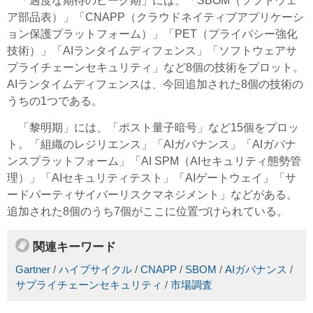
「過度な期待のピーク期」には、「SBOM（ソフトウェ
ア部品表）」「CNAPP（クラウドネイティブアプリケーシ
ョン保護プラットフォーム）」「PET（プライバシー強化
技術）」「AIランタイムディフェンス」「ソフトウェアサ
プライチェーンセキュリティ」など8個の技術をプロット。
AIランタイムディフェンスは、今回追加された8個の技術の
うちの1つである。
「黎明期」には、「ポスト量子暗号」など15個をプロッ
ト。「組織のレジリエンス」「AIガバナンス」「AIガバナ
ンスプラットフォーム」「AI SPM（AIセキュリティ態勢管
理）」「AIセキュリティテスト」「AIゲートウェイ」「サ
ードパーティサイバーリスクマネジメント」などがある。
追加された8個のうち7個がここに位置づけられている。
関連キーワード
Gartner
/
ハイプサイクル
/
CNAPP
/
SBOM
/
AIガバナンス
/
サプライチェーンセキュリティ
/
市場調査