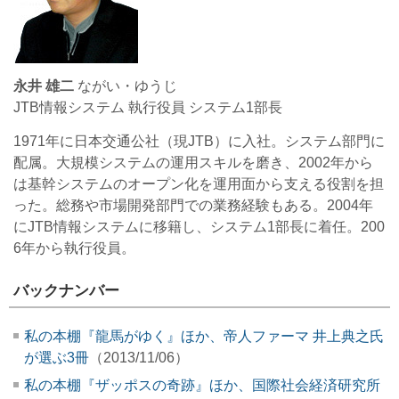
永井 雄二
ながい・ゆうじ
JTB情報システム 執行役員 システム1部長
1971年に日本交通公社（現JTB）に入社。システム部門に
配属。大規模システムの運用スキルを磨き、2002年から
は基幹システムのオープン化を運用面から支える役割を担
った。総務や市場開発部門での業務経験もある。2004年
にJTB情報システムに移籍し、システム1部長に着任。200
6年から執行役員。
バックナンバー
私の本棚『龍馬がゆく』ほか、帝人ファーマ 井上典之氏
が選ぶ3冊
（2013/11/06）
私の本棚『ザッポスの奇跡』ほか、国際社会経済研究所