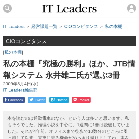
IT Leaders
＞
経営課題一覧
＞
CIOコンピタンス
＞
私の本棚
CIOコンピタンス
私の本棚
私の本棚『究極の勝利』ほか、JTB情
報システム 永井雄二氏が選ぶ3冊
2009年3月4日(水)
IT Leaders編集部
!
Facebook
Twitter
Hatena
Pocket
本を読むのは通勤電車のなか、という人は多いと思います。私
もそうでした。推理小説を中心に、1週間に1冊は読破していま
した。それが4年前、オフィスまで徒歩で10数分のところに引
っ越して以来、電車に乗る機会がめっきり減りましてね。本を