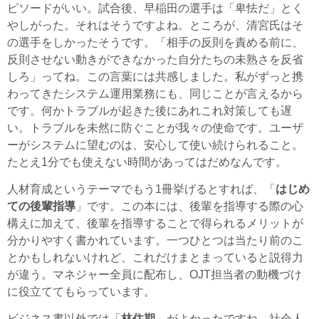
ピソードがいい。試合後、早稲田の選手は「卑怯だ」とく
やしがった。それはそうですよね。ところが、清宮氏はそ
の選手をしかったそうです。「相手の反則を責める前に、
反則させない動きができなかった自分たちの未熟さを反省
しろ」ってね。この言葉には共感しました。私がずっと携
わってきたシステム運用業務にも、同じことが言えるから
です。何かトラブルが起きた後にあれこれ対策しても遅
い。トラブルを未然に防ぐことが我々の使命です。ユーザ
ーがシステムに望むのは、安心して使い続けられること。
たとえ1分でも使えない時間があってはだめなんです。
人材育成というテーマでもう1冊挙げるとすれば、「
はじめ
ての後輩指導
」です。この本には、後輩を指導する際の心
構えに加えて、後輩を指導することで得られるメリットが
分かりやすく書かれています。一つひとつは当たり前のこ
とかもしれないけれど、これだけまとまっていると説得力
が違う。マネジャー全員に配布し、OJT担当者の動機づけ
に役立ててもらっています。
ビジネス書以外では「
林住期
」がよかったですね。社会人