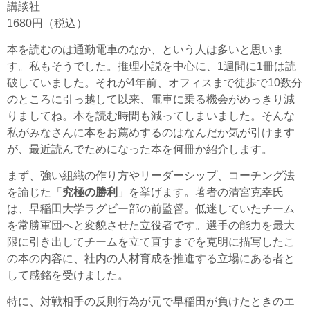
講談社
1680円（税込）
本を読むのは通勤電車のなか、という人は多いと思いま
す。私もそうでした。推理小説を中心に、1週間に1冊は読
破していました。それが4年前、オフィスまで徒歩で10数分
のところに引っ越して以来、電車に乗る機会がめっきり減
りましてね。本を読む時間も減ってしまいました。そんな
私がみなさんに本をお薦めするのはなんだか気が引けます
が、最近読んでためになった本を何冊か紹介します。
まず、強い組織の作り方やリーダーシップ、コーチング法
を論じた「
究極の勝利
」を挙げます。著者の清宮克幸氏
は、早稲田大学ラグビー部の前監督。低迷していたチーム
を常勝軍団へと変貌させた立役者です。選手の能力を最大
限に引き出してチームを立て直すまでを克明に描写したこ
の本の内容に、社内の人材育成を推進する立場にある者と
して感銘を受けました。
特に、対戦相手の反則行為が元で早稲田が負けたときのエ