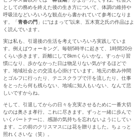
としての務めを終えた後の生き方について、体調の維持や
呼吸法などいろいろな観点から書かれていて参考になりま
す。「
青春の門
」に“はまって”以来、五木寛之氏の作品はよ
く読んでいます。
実は私も、引退後の生活を考えていろいろ実践していま
す。例えばウォーキング。毎朝5時半に起きて、1時間20分
くらい歩きます。距離にして8kmくらいかな。すっかり習
慣になり、歩かなかった日は物足りない気がするほどで
す。地域社会との交流も心掛けています。地元の飲み仲間
とゴルフに行ったり、テニスクラブで汗を流したり。仕事
をとったら何も残らない、地域に知人もいない、なんて悲
しいですからね。
そして、引退してからの日々を充実させるために一番大切
なのは奥さま孝行。これに尽きます。ずっと一緒に歩んで
いくパートナーに、感謝の気持ちを忘れないようにしてい
ます。この前のクリスマスには花を贈りました。ちょっと
照れくさいな（笑）。