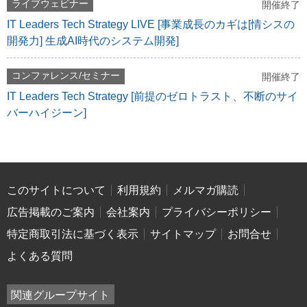
ライブウェビナー
開催終了
IT Leaders Tech Strategy LIVE [事業成長のカギは[情シスの
開発力] 生成AI時代のシステム開発]
コンファレンス/セミナー
開催終了
IT Leaders Tech Strategy [前提のゼロトラスト、不断のサイ
バーハイジーン]
このサイトについて
利用規約
メルマガ購読
広告掲載のご案内
会社案内
プライバシーポリシー
特定商取引法に基づく表示
サイトマップ
お問合せ
よくある質問
関連グループサイト