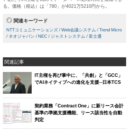
る。価格（税込）は「780」が4021万5210円から。
関連キーワード
NTTコミュニケーションズ
/
Web会議システム
/
Trend Micro
/
ネオジャパン
/
NEC
/
ジャストシステム
/
富士通
関連記事
IT主権を再び掌中に、「共創」と「GCC」
でAIネイティブへの進化を支援─日本TCS
契約業務「Contract One」に新リース会計
基準の準拠支援機能、リース該当性を自動
判定