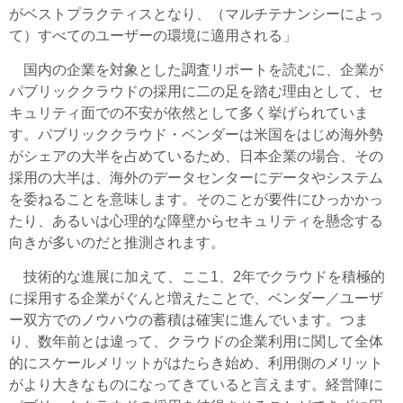
がベストプラクティスとなり、（マルチテナンシーによっ
て）すべてのユーザーの環境に適用される」
国内の企業を対象とした調査リポートを読むに、企業が
パブリッククラウドの採用に二の足を踏む理由として、セ
キュリティ面での不安が依然として多く挙げられていま
す。パブリッククラウド・ベンダーは米国をはじめ海外勢
がシェアの大半を占めているため、日本企業の場合、その
採用の大半は、海外のデータセンターにデータやシステム
を委ねることを意味します。そのことが要件にひっかかっ
たり、あるいは心理的な障壁からセキュリティを懸念する
向きが多いのだと推測されます。
技術的な進展に加えて、ここ1、2年でクラウドを積極的
に採用する企業がぐんと増えたことで、ベンダー／ユーザ
ー双方でのノウハウの蓄積は確実に進んでいます。つま
り、数年前とは違って、クラウドの企業利用に関して全体
的にスケールメリットがはたらき始め、利用側のメリット
がより大きなものになってきていると言えます。経営陣に