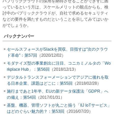
パブリッククラウドの採用を納得させることができずに困
っているという方は、スケールメリットの観点からも、検
討中のパブリッククラウドが、自社で求めるセキュリティ
などの要件を満たすものだということを示してみてはいか
がでしょうか。
バックナンバー
セールスフォースがSlackを買収、目指すは“次のクラウ
ド革命”：第57回
（2020/12/02）
モダナイズ型の事業創出に注目、コニカミノルタの「Wo
rkplace Hub」：第56回
（2018/12/13）
デジタルトランスフォーメーションでアジアに後れを取
る日本企業、課題はどこに：第55回
（2018/02/28）
施行まであと1年半、EUの新データ保護法「GDPR」へ
の備え：第54回
（2017/01/31）
基盤、機器、管理ソフトが丸ごと揃う「IIJ IoTサービス」
はどのぐらい魅力的？：第53回
（2016/07/20）