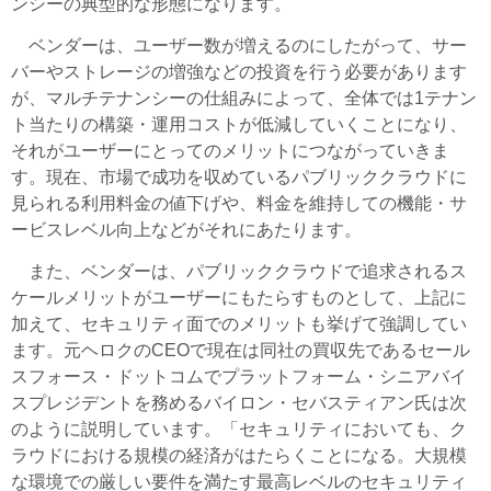
ンシーの典型的な形態になります。
ベンダーは、ユーザー数が増えるのにしたがって、サー
バーやストレージの増強などの投資を行う必要があります
が、マルチテナンシーの仕組みによって、全体では1テナン
ト当たりの構築・運用コストが低減していくことになり、
それがユーザーにとってのメリットにつながっていきま
す。現在、市場で成功を収めているパブリッククラウドに
見られる利用料金の値下げや、料金を維持しての機能・サ
ービスレベル向上などがそれにあたります。
また、ベンダーは、パブリッククラウドで追求されるス
ケールメリットがユーザーにもたらすものとして、上記に
加えて、セキュリティ面でのメリットも挙げて強調してい
ます。元ヘロクのCEOで現在は同社の買収先であるセール
スフォース・ドットコムでプラットフォーム・シニアバイ
スプレジデントを務めるバイロン・セバスティアン氏は次
のように説明しています。「セキュリティにおいても、ク
ラウドにおける規模の経済がはたらくことになる。大規模
な環境での厳しい要件を満たす最高レベルのセキュリティ