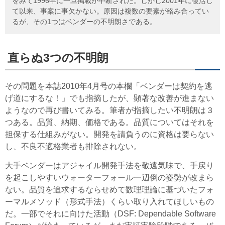
をみて1996年に一旦掲載が中断された。しかし2001年に復活し
て以来、事案に事欠かない。原因は複数の要素が絡み合ってい
るが、その1つはベンダーの不明朗さである。
直らぬ3つの不明朗
その問題を本誌2010年4月号の本欄「ベンダーは契約を逃
げ道にするな！」でも指摘したが、顕著な改善が進まない
ようなので再び書いてみる。筆者が指摘したい不明朗は３
つある。品質、納期、価格である。品質についてはそれを
担保する仕組みがない。開発を請負うのに資格は要らない
し、不良不適格業者も排除されない。
大手ベンダーはアジャイル開発手法を敬遠気味で、手戻り
を起こしやすいウォーターフォール一辺倒の姿勢が改まら
ない。品質を追求するならせめて数理理論に基づいたフォ
ーマルメソッド（形式手法）くらい取り入れてほしいもの
だ。一部でそれに向けた活動（DSF: Dependable Software