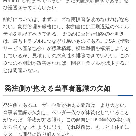
Forum）が始まっているが、まだ実証実験段階である。ぜ
ひ浸透させてもらいたい。
納期については、まずルーズな商慣習を改めなければなら
ない。変更管理を厳格にし、契約書には工期遅延のペナル
ティを明記すべきである。３つめに挙げた価格の不明朗
は、最もトラブルにつながり易いものである。JISA（情報
サービス産業協会）が標準積算、標準単価を構築しようと
しているが、見積もりの恣意性を排除できていない。この
３つの不明朗が改善されれば、開発トラブルが減少するこ
とは間違いない。
発注側が抱える当事者意識の欠如
発注側であるユーザー企業が抱える問題は、より大きい。
当事者意識が欠如し、ベンダー依存が体質化していること
がそれだ。筆者が知る限り、この傾向は1990年代の半ば頃
から強くなったように思う。それ以前は、もっと主体的に
システム開発に取り組んでいた。