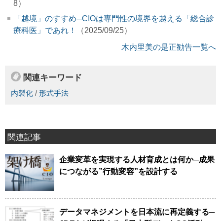
8）
「越境」のすすめ─CIOは専門性の境界を越える「総合診
療科医」であれ！
（2025/09/25）
木内里美の是正勧告一覧へ
関連キーワード
内製化
/
形式手法
関連記事
企業変革を実現する人材育成とは何か─成果
につながる”行動変容”を設計する
データマネジメントを日本流に再定義する─