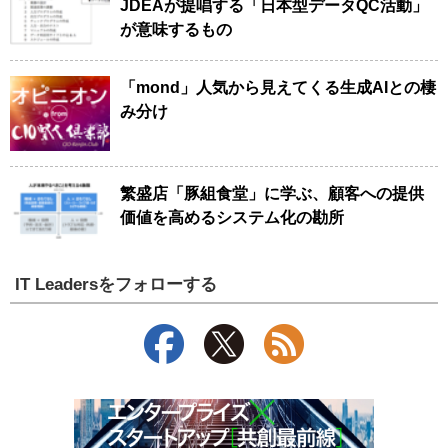
JDEAが提唱する「日本型データQC活動」
が意味するもの
「mond」人気から見えてくる生成AIとの棲
み分け
繁盛店「豚組食堂」に学ぶ、顧客への提供
価値を高めるシステム化の勘所
IT Leadersをフォローする