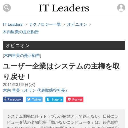
IT Leaders
＞
テクノロジー一覧
＞
オピニオン
＞
木内里美の是正勧告
オピニオン
木内里美の是正勧告
ユーザー企業はシステムの主権を取
り戻せ！
2011年3月9日(水)
木内 里美（オラン 代表取締役社長）
!
Facebook
Twitter
Hatena
Pocket
システム開発に伴うトラブルが依然として絶えない。日経コン
ピュータ誌の名物記事「動かないコンピュータ」は、終息傾向