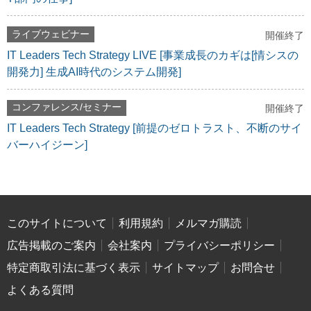
ライブウェビナー
開催終了
IT Leaders Tech Strategy LIVE [事業成長のカギは[情シスの
開発力] 生成AI時代のシステム開発]
コンファレンス/セミナー
開催終了
IT Leaders Tech Strategy [前提のゼロトラスト、不断のサイ
バーハイジーン]
このサイトについて
利用規約
メルマガ購読
広告掲載のご案内
会社案内
プライバシーポリシー
特定商取引法に基づく表示
サイトマップ
お問合せ
よくある質問