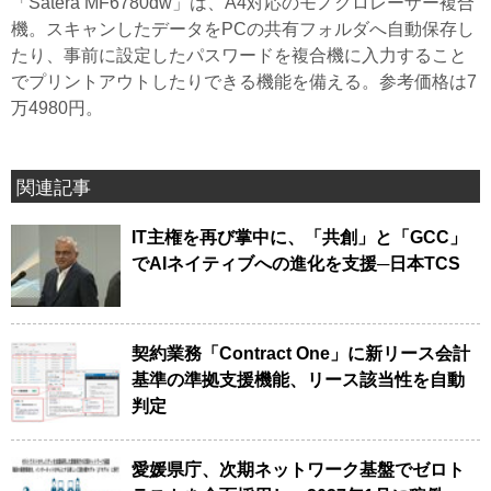
「Satera MF6780dw」は、A4対応のモノクロレーザー複合
機。スキャンしたデータをPCの共有フォルダへ自動保存し
たり、事前に設定したパスワードを複合機に入力すること
でプリントアウトしたりできる機能を備える。参考価格は7
万4980円。
関連記事
IT主権を再び掌中に、「共創」と「GCC」
でAIネイティブへの進化を支援─日本TCS
契約業務「Contract One」に新リース会計
基準の準拠支援機能、リース該当性を自動
判定
愛媛県庁、次期ネットワーク基盤でゼロト