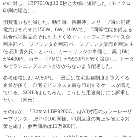
のに対し、LBP7010は13.6秒と大幅に短縮した（モノクロ
印刷の場合）。
消費電力も削減した。動作時、待機時、スリープ時の消費
電力はぞれぞれ150W、6W、0.9Wで、「同等性能を備える
競合他社製品のそれを大きく凌ぐ」（オフィスデバイス企
画本部 ページプリンタ企画部 ページプリンタ販売企画課 主
任 石川貴久氏）という。カートリッジの単価も、黒（Bk）
が4400円、カラ―（YMC）が5500円と安く設定し、トータ
ルでランニングコストがかからないよう配慮した。
参考価格は2万4980円。「最近は在宅勤務制度を導入する
企業が多く、自宅でビジネス文書を印刷するケースが増え
ている。SOHOはもちろん、こうした用途向けにも訴求し
たい」（同氏）。
そのほか、「Satera LBP9200C」はA3対応のカラーレーザ
ープリンタ。LBP7010C同様、印刷速度の向上や省エネ対
策を施す。参考価格は11万980円。