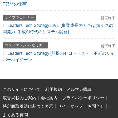
T部門の仕事]
ライブウェビナー
開催終了
IT Leaders Tech Strategy LIVE [事業成長のカギは[情シスの
開発力] 生成AI時代のシステム開発]
コンファレンス/セミナー
開催終了
IT Leaders Tech Strategy [前提のゼロトラスト、不断のサイ
バーハイジーン]
このサイトについて
利用規約
メルマガ購読
広告掲載のご案内
会社案内
プライバシーポリシー
特定商取引法に基づく表示
サイトマップ
お問合せ
よくある質問