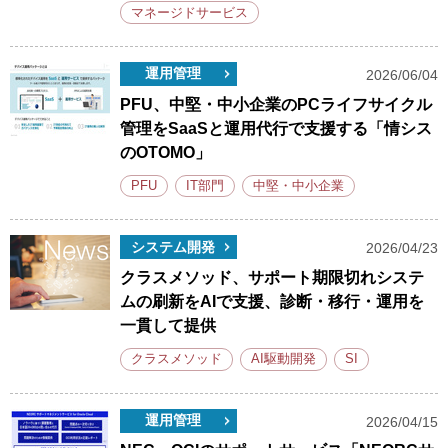
マネージドサービス
運用管理
2026/06/04
PFU、中堅・中小企業のPCライフサイクル
管理をSaaSと運用代行で支援する「情シス
のOTOMO」
PFU
IT部門
中堅・中小企業
システム開発
2026/04/23
クラスメソッド、サポート期限切れシステ
ムの刷新をAIで支援、診断・移行・運用を
一貫して提供
クラスメソッド
AI駆動開発
SI
運用管理
2026/04/15