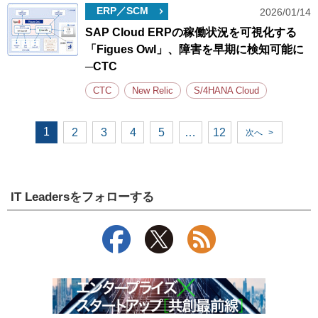
ERP／SCM
2026/01/14
SAP Cloud ERPの稼働状況を可視化する
「Figues Owl」、障害を早期に検知可能に
─CTC
CTC
New Relic
S/4HANA Cloud
1
2
3
4
5
…
12
次へ
>
IT Leadersをフォローする