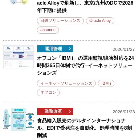
acle Alloyで刷新し、東京/九州のDCで2026
年下期に提供
日鉄ソリューションズ
Oracle Alloy
absonne
運用管理
2026/01/27
オフコン「IBM i」の運用監視/障害対応を24
時間365日体制で代行─イーネットソリュー
ションズ
イーネットソリューションズ
IBM i
オフコン
業務改革
2026/01/23
食品輸入販売のデルタインターナショナ
ル、EDIで受発注を自動化、処理時間を8割
削減