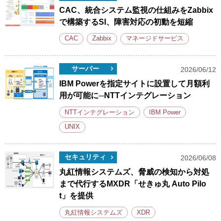
CAC、統合システム監視の仕組みをZabbix
で構築するSI、障害対応の初動を短縮
CAC
Zabbix
マネージドサービス
サーバー
2026/06/12
IBM Powerを指定サイトに設置して月額利
用が可能に─NTTインテグレーション
NTTインテグレーション
IBM Power
UNIX
セキュリティ
2026/06/08
丸紅情報システムズ、脅威の検知から対処
まで代行するMXDR「せきゅ丸 Auto Pilo
t」を提供
丸紅情報システムズ
XDR