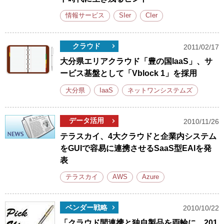
情報サービス
SIer
CIer
クラウド
2011/02/17
大分県エリアクラウド「豊の国IaaS」、サ
ービス基盤として「Vblock 1」を採用
大分県
IaaS
ネットワンシステムズ
データ活用
2010/11/26
テラスカイ、4大クラウドと企業内システム
をGUIで容易に連携させるSaaS型EAIを発
表
テラスカイ
AWS
Azure
ベンダー戦略
2010/10/22
「クラウド間連携と独自製品を両輪に、201