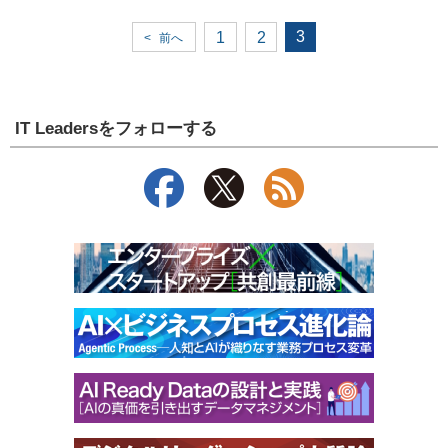
3
1
2
<
前へ
IT Leadersをフォローする