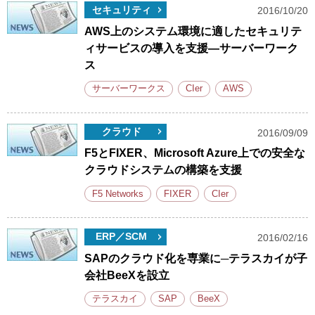
セキュリティ
2016/10/20
AWS上のシステム環境に適したセキュリテ
ィサービスの導入を支援―サーバーワーク
ス
サーバーワークス
CIer
AWS
クラウド
2016/09/09
F5とFIXER、Microsoft Azure上での安全な
クラウドシステムの構築を支援
F5 Networks
FIXER
CIer
ERP／SCM
2016/02/16
SAPのクラウド化を専業に─テラスカイが子
会社BeeXを設立
テラスカイ
SAP
BeeX