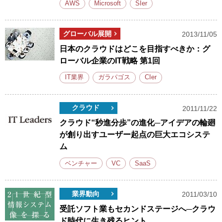
AWS
Microsoft
SIer
グローバル展開
2013/11/05
日本のクラウドはどこを目指すべきか：グ
ローバル企業のIT戦略 第1回
IT業界
ガラパゴス
CIer
クラウド
2011/11/22
クラウド“秒進分歩”の進化─アイデアの輪廻
が創り出すユーザー起点の巨大エコシステ
ム
ベンチャー
VC
SaaS
業界動向
2011/03/10
受託ソフト業もセカンドステージへ─クラウ
ド時代に生き残るヒント