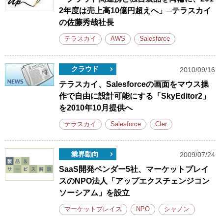
2年度は売上高10億円超えへ」─テラスカイ
の佐藤秀哉社長
テラスカイ
AWS
Salesforce
クラウド
2010/09/16
テラスカイ、Salesforceの画面をマウス操
作で自由に設計可能にする「SkyEditor2」
を2010年10月提供へ
テラスカイ
Salesforce
CIer
業界動向
2009/07/24
SaaS開発ベンダー5社、マーケットプレイ
スのNPO法人「アップエクスチェンジコン
ソーシアム」を設立
マーケットプレイス
NPO
シャノン