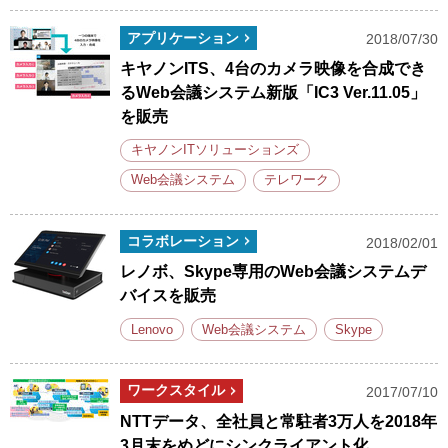
アプリケーション
2018/07/30
キヤノンITS、4台のカメラ映像を合成でき
るWeb会議システム新版「IC3 Ver.11.05」
を販売
キヤノンITソリューションズ
Web会議システム
テレワーク
コラボレーション
2018/02/01
レノボ、Skype専用のWeb会議システムデ
バイスを販売
Lenovo
Web会議システム
Skype
ワークスタイル
2017/07/10
NTTデータ、全社員と常駐者3万人を2018年
3月末をめどにシンクライアント化