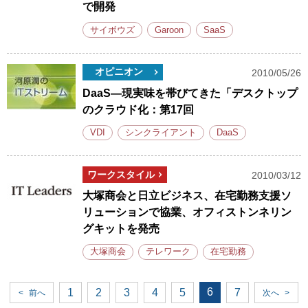
で開発
サイボウズ
Garoon
SaaS
オピニオン
2010/05/26
DaaS―現実味を帯びてきた「デスクトップ
のクラウド化：第17回
VDI
シンクライアント
DaaS
ワークスタイル
2010/03/12
大塚商会と日立ビジネス、在宅勤務支援ソ
リューションで協業、オフィストンネリン
グキットを発売
大塚商会
テレワーク
在宅勤務
6
1
2
3
4
5
7
<
前へ
次へ
>