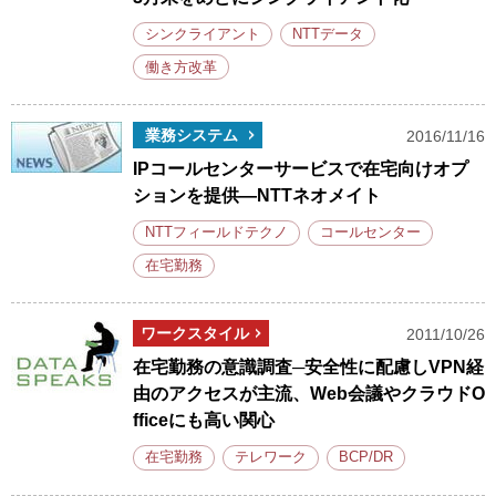
シンクライアント
NTTデータ
働き方改革
業務システム
2016/11/16
IPコールセンターサービスで在宅向けオプ
ションを提供―NTTネオメイト
NTTフィールドテクノ
コールセンター
在宅勤務
ワークスタイル
2011/10/26
在宅勤務の意識調査─安全性に配慮しVPN経
由のアクセスが主流、Web会議やクラウドO
fficeにも高い関心
在宅勤務
テレワーク
BCP/DR