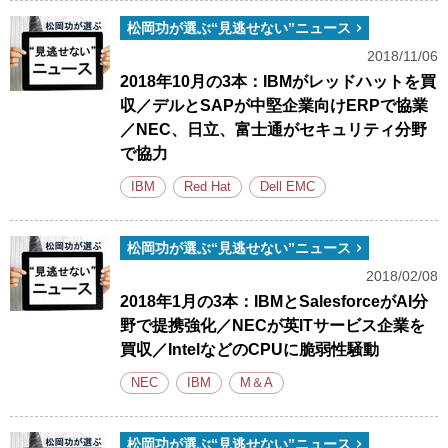
松岡功が選ぶ“見逃せない”ニュース
2018/11/06
2018年10月の3本：IBMがレッドハットを買
収／デルとSAPが中堅企業向けERPで協業
／NEC、日立、富士通がセキュリティ分野
で協力
IBM
Red Hat
Dell EMC
松岡功が選ぶ“見逃せない”ニュース
2018/02/08
2018年1月の3本：IBMとSalesforceがAI分
野で提携強化／NECが英ITサービス企業を
買収／IntelなどのCPUに脆弱性騒動
NEC
IBM
M＆A
松岡功が選ぶ“見逃せない”ニュース