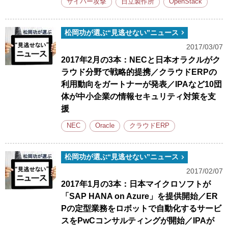
サイバー攻撃
日立製作所
OpenStack
松岡功が選ぶ“見逃せない”ニュース
2017/03/07
2017年2月の3本：NECと日本オラクルがク
ラウド分野で戦略的提携／クラウドERPの
利用動向をガートナーが発表／IPAなど10団
体が中小企業の情報セキュリティ対策を支
援
NEC
Oracle
クラウドERP
松岡功が選ぶ“見逃せない”ニュース
2017/02/07
2017年1月の3本：日本マイクロソフトが
「SAP HANA on Azure」を提供開始／ER
Pの定型業務をロボットで自動化するサービ
スをPwCコンサルティングが開始／IPAが