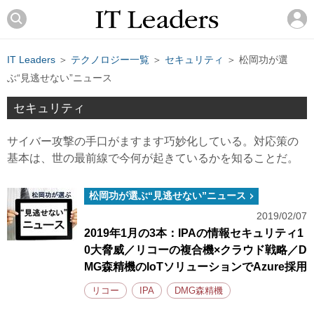
IT Leaders
＞
テクノロジー一覧
＞
セキュリティ
＞ 松岡功が選
ぶ“見逃せない”ニュース
セキュリティ
サイバー攻撃の手口がますます巧妙化している。対応策の
基本は、世の最前線で今何が起きているかを知ることだ。
松岡功が選ぶ“見逃せない”ニュース
2019/02/07
2019年1月の3本：IPAの情報セキュリティ1
0大脅威／リコーの複合機×クラウド戦略／D
MG森精機のIoTソリューションでAzure採用
リコー
IPA
DMG森精機