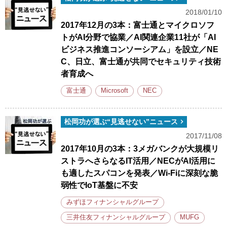
2018/01/10
2017年12月の3本：富士通とマイクロソフ
トがAI分野で協業／AI関連企業11社が「AI
ビジネス推進コンソーシアム」を設立／NE
C、日立、富士通が共同でセキュリティ技術
者育成へ
富士通
Microsoft
NEC
松岡功が選ぶ“見逃せない”ニュース
2017/11/08
2017年10月の3本：3メガバンクが大規模リ
ストラへさらなるIT活用／NECがAI活用に
も適したスパコンを発表／Wi-Fiに深刻な脆
弱性でIoT基盤に不安
みずほフィナンシャルグループ
三井住友フィナンシャルグループ
MUFG