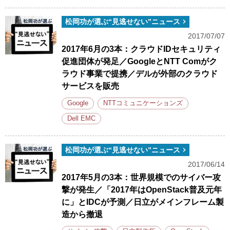
松岡功が選ぶ“見逃せない”ニュース
2017/07/07
2017年6月の3本：クラウドIDセキュリティ
促進団体が発足／GoogleとNTT Comがク
ラウド事業で提携／デルが外部のクラウド
サービスを販売
Google
NTTコミュニケーションズ
Dell EMC
松岡功が選ぶ“見逃せない”ニュース
2017/06/14
2017年5月の3本：世界規模でのサイバー攻
撃が発生／「2017年はOpenStack普及元年
に」とIDCが予測／日立がメインフレーム製
造から撤退