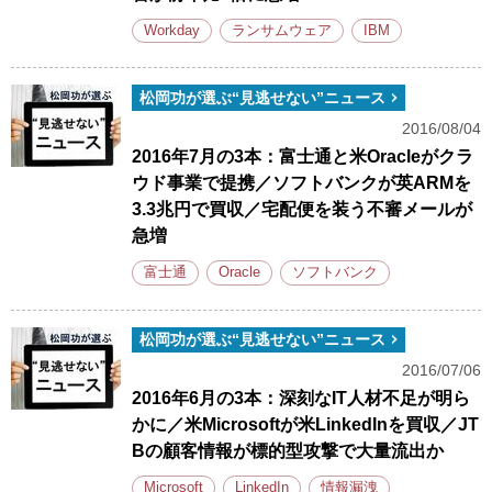
Workday
ランサムウェア
IBM
松岡功が選ぶ“見逃せない”ニュース
2016/08/04
2016年7月の3本：富士通と米Oracleがクラ
ウド事業で提携／ソフトバンクが英ARMを
3.3兆円で買収／宅配便を装う不審メールが
急増
富士通
Oracle
ソフトバンク
松岡功が選ぶ“見逃せない”ニュース
2016/07/06
2016年6月の3本：深刻なIT人材不足が明ら
かに／米Microsoftが米LinkedInを買収／JT
Bの顧客情報が標的型攻撃で大量流出か
Microsoft
LinkedIn
情報漏洩