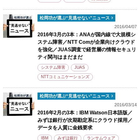
松岡功が選ぶ“見逃せない”ニュース
2016/04/07
2016年3月の3本：ANAが国内線で大規模シ
ステム障害／NTT Comが企業向けクラウド
を強化／JUAS調査で経営層の情報セキュリ
ティ関与はまだまだ
システム障害
JUAS
NTTコミュニケーションズ
松岡功が選ぶ“見逃せない”ニュース
2016/03/14
2016年2月の3本：IBM Watson日本語版／
みずほ銀行が次期勘定系にクラウド採用／
データを人質に金銭要求
IBM
みずほ銀行
ランサムウェア