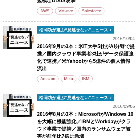
規模なDDoS攻撃
AWS
VMware
Salesforce
松岡功が選ぶ“見逃せない”ニュース
2016/10/04
2016年9月の3本：米IT大手5社がAI分野で提
携／国内クラウド事業者3社がデータ保護強
化で連携／米Yahoo!から5億件の個人情報
流出
Amazon
Meta
IBM
松岡功が選ぶ“見逃せない”ニュース
2016/09/06
2016年8月の3本：MicrosoftがWindows 10
を大幅に機能強化／IBMとWorkdayがクラ
ウド事業で提携／国内のランサムウェア被
害が前年比7倍に急増