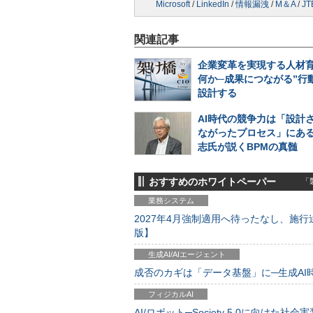
Microsoft
/
LinkedIn
/
情報漏洩
/
M＆A
/
JT
関連記事
企業変革を実現する人材
何か─成果につながる”行
設計する
AI時代の競争力は「設計
ながったプロセス」にある
志氏が説くBPMの真髄
おすすめのホワイトペーパー
「製
業務システム
2027年4月強制適用へ待ったなし、施行迫
版】
生成AI/AIエージェント
成否のカギは「データ基盤」に─生成AI時代
フィジカルAI
AI/ロボット─Society 5.0に向けた社会実