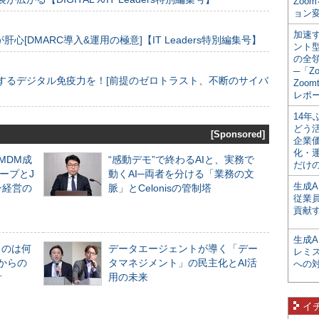
Zoo
ョン変
加速す
[DMARC導入&運用の極意]【IT Leaders特別編集号】
ント
の全
─「Z
するデジタル免疫力を！[前提のゼロトラスト、不断のサイバ
Zoomt
レポ
14
どう
[Sponsored]
企業
化・
るMDM成
“感動デモ”で終わるAIと、実務で
だけの
ープとJ
動くAI─両者を分ける「業務の文
生成A
ン経営の
脈」とCelonisの管制塔
従業
貢献す
生成
ものは何
データエージェントが導く「デー
レミ
からの
タマネジメント」の民主化とAI活
への
計
用の未来
イ