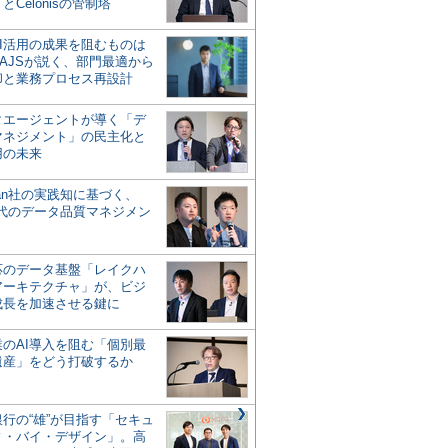
とCelonisの管制塔
AI活用の成果を阻むものは
AJSが説く、部門最適から
却と業務プロセス再設計
タエージェントが導く「デ
マネジメント」の民主化と
用の未来
san社の実践知に基づく、
時代のデータ品質マネジメン
対応のデータ基盤「レイクハ
アーキテクチャ」が、ビジ
成長を加速させる鍵に
業のAI導入を阻む「個別最
遺産」をどう打破するか
行の“雄”が目指す「セキュ
ィ・バイ・デザイン」。高