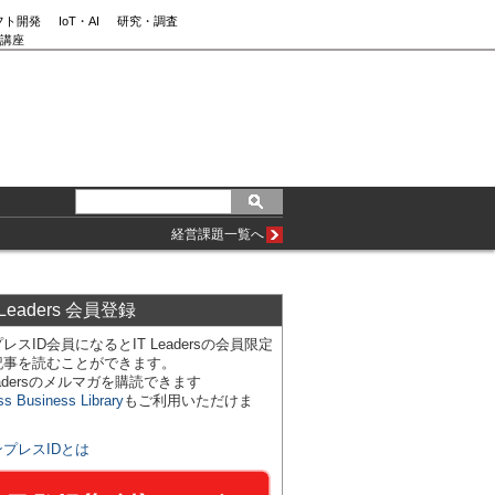
フト開発
IoT・AI
研究・調査
講座
経営課題一覧へ
 Leaders 会員登録
レスID会員になるとIT Leadersの会員限定
記事を読むことができます。
Leadersのメルマガを購読できます
ss Business Library
もご利用いただけま
ンプレスIDとは