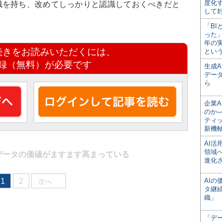
度化
識を持ち、改めてしっかりと認識しておくべきだと
して
「BI
った
年の
続きをお読みいただくには、
とい
録（無料）が必要です
生成
デー
ら
企業A
のか─
ティ
新機
AI
領域
データの価値がますます高まっている
進化
1
2
AI
次へ
タ継
織」
「デ