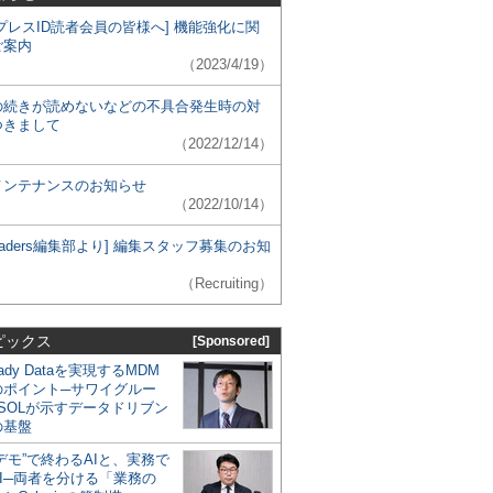
プレスID読者会員の皆様へ] 機能強化に関
ご案内
（2023/4/19）
の続きが読めないなどの不具合発生時の対
つきまして
（2022/12/14）
メンテナンスのお知らせ
（2022/10/14）
 Leaders編集部より] 編集スタッフ募集のお知
（Recruiting）
ピックス
[Sponsored]
eady Dataを実現するMDM
のポイント─サワイグルー
SOLが示すデータドリブン
の基盤
デモ”で終わるAIと、実務で
I─両者を分ける「業務の