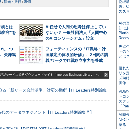
物理
B
/
観光・旅行
/
SNS
破。C
スズ
AI
育成とは
AI任せで人間の思考は停止してい
知にある
動変容”を
ないか？ 一般社団法人「人間中心
Plat
Read
のAIコンソーシアム」設立
先進
され、つ
フォーティエンスの「IT戦略・計
トの
─矢澤篤
画策定の体系的研修」、2日間の講
とは
義/ワークでIT戦略立案力を養成
優れ
リを
品/サービス資料ダウンロードサイト「Impress Business Library」へ」
ズ向
実像
る「新リース会計基準」対応の勘所【IT Leaders特別編集
VDI
トコ
ズク
「Par
のデータマネジメント【IT Leaders特別編集号】
AI時
NEC・
語る
装が広がる【DIGITAL X/IT Leaders特別編集号】