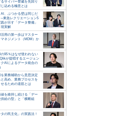
するサイバー脅威を先回り
封じ込める極意とは
とAI、ぶつかる壁は同じだ
」─東急レクリエーション5
実践が示す「データ整備」
う現実解
AI活用の第一歩はマスター
タマネジメント（MDM）か
Iの95％はなぜ使われない
Qlikが提唱するエージェン
ックAIによるデータ統合の
軸
活用を業務補助から意思決定
へと高め、業務プロセスを
させるための道筋とは
の価値を維持し続ける「デー
続供給の型」と「横断組
ータの民主化」の実践法！