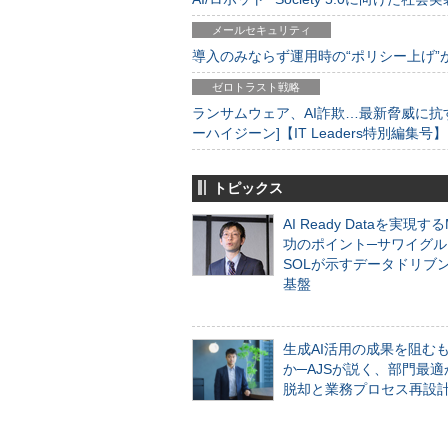
メールセキュリティ
導入のみならず運用時の“ポリシー上げ”が肝心
ゼロトラスト戦略
ランサムウェア、AI詐欺…最新脅威に抗
ーハイジーン]【IT Leaders特別編集号】
トピックス
AI Ready Dataを実現す
功のポイント─サワイグル
SOLが示すデータドリブ
基盤
生成AI活用の成果を阻む
か─AJSが説く、部門最適
脱却と業務プロセス再設