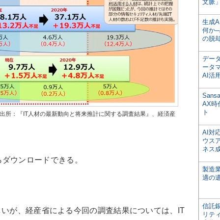
文脈」
生成
何か─
の脱
デー
ータ
AI活
San
AX
ト
（出所：『IT人材の最新動向と将来推計に関する調査結果』、経済産
AI
ウス
ネス
らダウンロードできる。
製造
適の
信託銀
いが、経産省による今回の調査結果については、IT
リテ