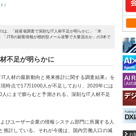
スト）
だのは、「経産省調査で深刻なIT人材不足が明らかに」「米
億ドルで買収」「JTBの顧客情報が標的型メール攻撃で大量流出か」の3本で
人材不足が明らかに
、『IT人材の最新動向と将来推計に関する調査結果』を
現時点で17万1000人が不足しており、2020年には
万9000人にまで膨らむと予測される。深刻なIT人材不足
およびユーザー企業の情報システム部門に所属する人
0人と推計している。それが今後は、国内労働人口の減
お