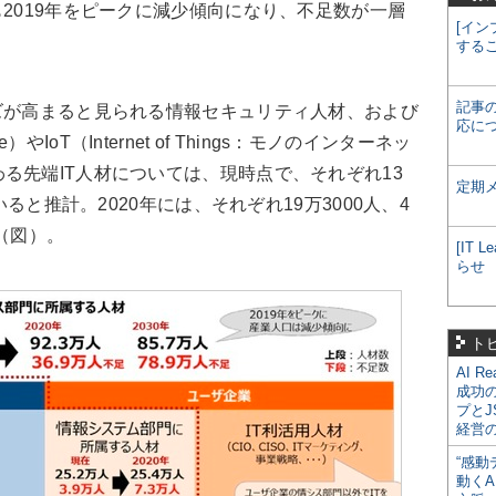
も2019年をピークに減少傾向になり、不足数が一層
[イン
する
記事
ズが高まると見られる情報セキュリティ人材、および
応に
gence）やIoT（Internet of Things：モノのインターネッ
る先端IT人材については、現時点で、それぞれ13
定期
いると推計。2020年には、それぞれ19万3000人、4
（図）。
[IT
らせ
ト
AI R
成功
プとJ
経営
“感動
動くA