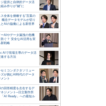
ッジ提供と自律的データ活
組み作りが“鍵”に
ネス全体を俯瞰する“言葉の
”、概念データモデルが切り
人とAIの協働による新世界
？
ドーAIやデータ漏洩の危機
防ぐ？ 安全なAI活用を実
る新戦略
ntic AIで現場主導のデータ活
促進する方法
ーセミコンダクタソリュー
ンズが挑むAI時代のデータ
ジメント
AIの回答精度を左右するデ
マネジメント─日立製作所
「AI Ready」への最短ル