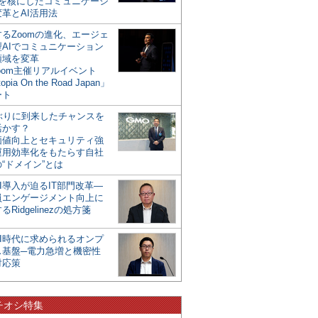
mを核にしたコミュニケーシ
革とAI活用法
るZoomの進化、エージェ
型AIでコミュニケーション
領域を変革
oom主催リアルイベント
opia On the Road Japan」
ート
年ぶりに到来したチャンスを
活かす？
価値向上とセキュリティ強
運用効率化をもたらす自社
“ドメイン”とは
I導入が迫るIT部門改革―
員エンゲージメント向上に
るRidgelinezの処方箋
AI時代に求められるオンプ
ス基盤─電力急増と機密性
対応策
チオシ特集