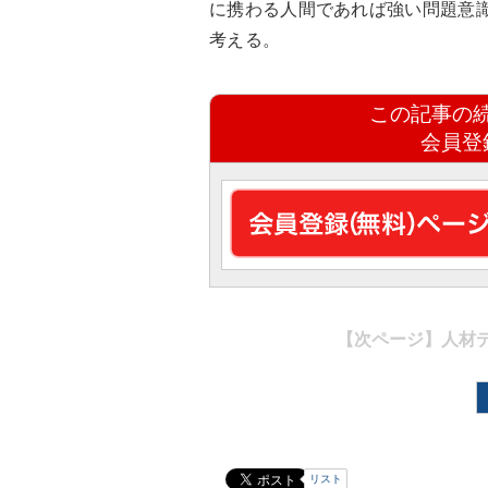
に携わる人間であれば強い問題意
考える。
この記事の
会員登
【次ページ】
人材
リスト