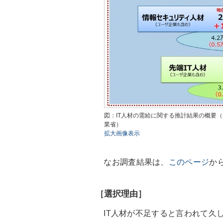
図：IT人材の需給に関する推計結果の概要
業省）
拡大画像表示
なお調査結果は、
このページ
か
［選択理由］
IT人材が不足すると言われて久し