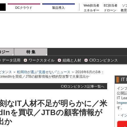
Web担当者
EC担当者
ソ
DCクラウド
製品導入
エネルギー
ドローン
教育
ロジー
特 集
データ活用
ワークスタイル
組織と人材
CIOコンピタンス
ンピタンス
＞
松岡功が選ぶ“見逃せない”ニュース
＞ 2016年6月の3本：
米LinkedInを買収／JTBの顧客情報が標的型攻撃で大量流出か
IT
CIOコンピタンス記事一覧へ
インプ
公開
IT 
：深刻なIT人材不足が明らかに／米
Impre
す。
nkedInを買収／JTBの顧客情報が
・
イ
出か