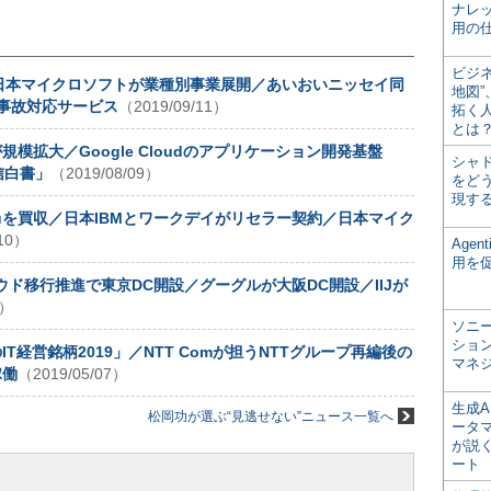
ナレ
用の仕
ビジ
害／日本マイクロソフトが業種別事業展開／あいおいニッセイ同
地図
事故対応サービス
（2019/09/11）
拓く
とは
規模拡大／Google Cloudのアプリケーション開発基盤
シャ
信白書」
（2019/08/09）
をどう
現す
ableauを買収／日本IBMとワークデイがリセラー契約／日本マイク
/10）
Age
用を
ラウド移行推進で東京DC開設／グーグルが大阪DC開設／IIJが
6）
ソニ
ショ
IT経営銘柄2019」／NTT Comが担うNTTグループ再編後の
マネ
稼働
（2019/05/07）
生成
松岡功が選ぶ“見逃せない”ニュース一覧へ
ータ
が説く
ート