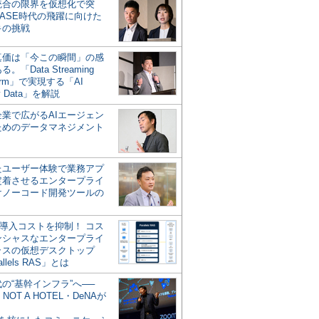
統合の限界を仮想化で突
ASE時代の飛躍に向けた
キの挑戦
の真価は「今この瞬間」の感
。「Data Streaming
form」で実現する「AI
y Data」を解説
企業で広がるAIエージェン
ためのデータマネジメント
？
たユーザー体験で業務アプ
定着させるエンタープライ
けノーコード開発ツールの
の導入コストを抑制！ コス
ンシャスなエンタープライ
ラスの仮想デスクトップ
allels RAS」とは
代の“基幹インフラ”へ──
NOT A HOTEL・DeNAが