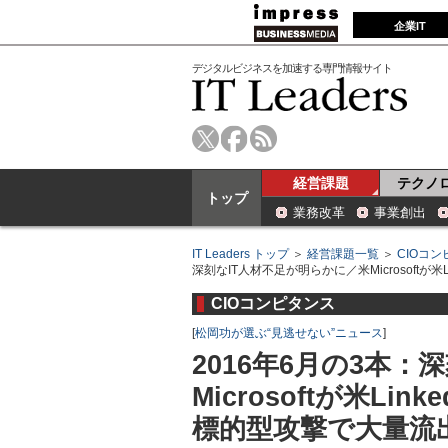
企業IT
デジタルビジネスを加速する専門情報サイト
経営課題
テクノ
トップ
業務改革
事業創出
IT Leaders トップ
＞
経営課題一覧
＞
CIOコ
深刻なIT人材不足が明らかに／米Microsoftが
CIOコンピタンス
[
松岡功が選ぶ“見逃せない”ニュース
]
2016年6月の3本
Microsoftが米Li
標的型攻撃で大量流