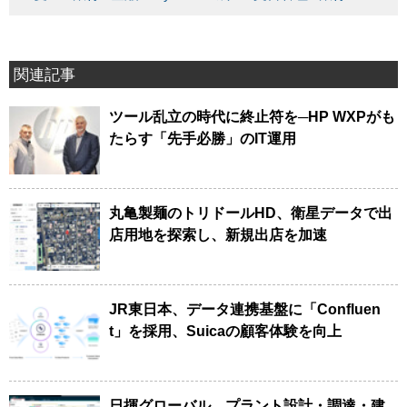
関連記事
ツール乱立の時代に終止符を─HP WXPがも
たらす「先手必勝」のIT運用
丸亀製麺のトリドールHD、衛星データで出
店用地を探索し、新規出店を加速
JR東日本、データ連携基盤に「Confluen
t」を採用、Suicaの顧客体験を向上
日揮グローバル、プラント設計・調達・建