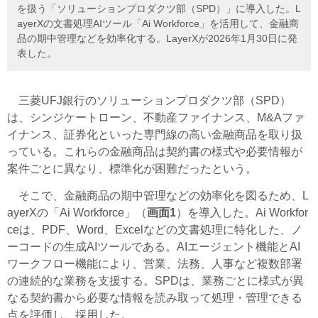
を扱う「ソリューションプロダクツ部（SPD）」に導入した。L
ayerXの文書処理AIツール「Ai Workforce」を活用して、金融商
品の期中管理などを効率化する。LayerXが2026年1月30日に発
表した。
三菱UFJ銀行のソリューションプロダクツ部（SPD）
は、シンジケートローン、不動産ファイナンス、M&Aファ
イナンス、証券化といった専門線の高い金融商品を取り扱
っている。これらの金融商品は契約書の様式や必要情報が
案件ごとに異なり、標準化が困難だったという。
そこで、金融商品の期中管理などの効率化を図るため、L
ayerXの「Ai Workforce」（
画面1
）を導入した。Ai Workfor
ceは、PDF、Word、Excelなどの文書処理に特化した、ノ
ーコードの生成AIツールである。AIエージェント機能とAI
ワークフロー機能により、営業、法務、人事など複数部署
の連続的な業務を支援する。SPDは、業務ごとに様式が異
なる契約書から必要な情報を読み取って処理・管理できる
点を評価し、採用した。