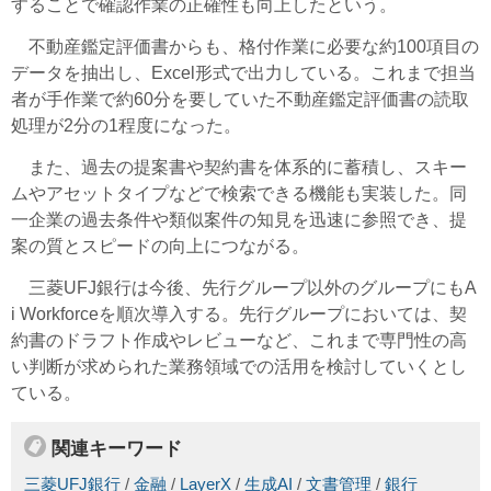
することで確認作業の正確性も向上したという。
不動産鑑定評価書からも、格付作業に必要な約100項目の
データを抽出し、Excel形式で出力している。これまで担当
者が手作業で約60分を要していた不動産鑑定評価書の読取
処理が2分の1程度になった。
また、過去の提案書や契約書を体系的に蓄積し、スキー
ムやアセットタイプなどで検索できる機能も実装した。同
一企業の過去条件や類似案件の知見を迅速に参照でき、提
案の質とスピードの向上につながる。
三菱UFJ銀行は今後、先行グループ以外のグループにもA
i Workforceを順次導入する。先行グループにおいては、契
約書のドラフト作成やレビューなど、これまで専門性の高
い判断が求められた業務領域での活用を検討していくとし
ている。
関連キーワード
三菱UFJ銀行
/
金融
/
LayerX
/
生成AI
/
文書管理
/
銀行