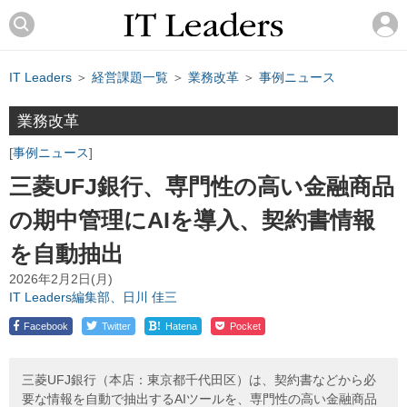
IT Leaders
＞
経営課題一覧
＞
業務改革
＞
事例ニュース
業務改革
事例ニュース
三菱UFJ銀行、専門性の高い金融商品
の期中管理にAIを導入、契約書情報
を自動抽出
2026年2月2日(月)
IT Leaders編集部、日川 佳三
!
Facebook
Twitter
Hatena
Pocket
三菱UFJ銀行（本店：東京都千代田区）は、契約書などから必
要な情報を自動で抽出するAIツールを、専門性の高い金融商品