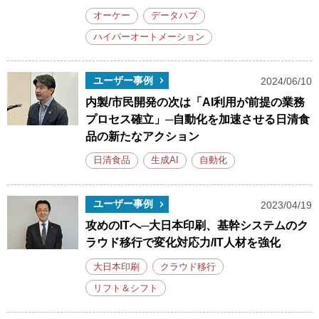
オーケー
データハブ
ハイパーオートメーション
ユーザー事例
2024/06/10
内製/市民開発の次は「AI利用が前提の業務
プロセス確立」─自動化を加速させる日清食
品の新たなアクション
日清食品
生成AI
自動化
ユーザー事例
2023/04/19
攻めのITへ─大日本印刷、基幹システムのク
ラウド移行で変化対応力/IT人材を強化
大日本印刷
クラウド移行
リフト＆シフト