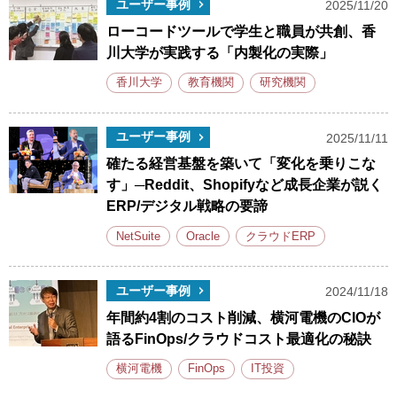
ユーザー事例
2025/11/20
ローコードツールで学生と職員が共創、香
川大学が実践する「内製化の実際」
香川大学
教育機関
研究機関
ユーザー事例
2025/11/11
確たる経営基盤を築いて「変化を乗りこな
す」─Reddit、Shopifyなど成長企業が説く
ERP/デジタル戦略の要諦
NetSuite
Oracle
クラウドERP
ユーザー事例
2024/11/18
年間約4割のコスト削減、横河電機のCIOが
語るFinOps/クラウドコスト最適化の秘訣
横河電機
FinOps
IT投資