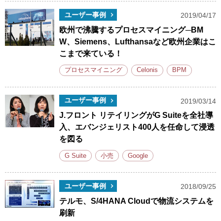
ユーザー事例
2019/04/17
欧州で沸騰するプロセスマイニング─BM
W、Siemens、Lufthansaなど欧州企業はこ
こまで来ている！
プロセスマイニング
Celonis
BPM
ユーザー事例
2019/03/14
J.フロント リテイリングがG Suiteを全社導
入、エバンジェリスト400人を任命して浸透
を図る
G Suite
小売
Google
ユーザー事例
2018/09/25
テルモ、S/4HANA Cloudで物流システムを
刷新