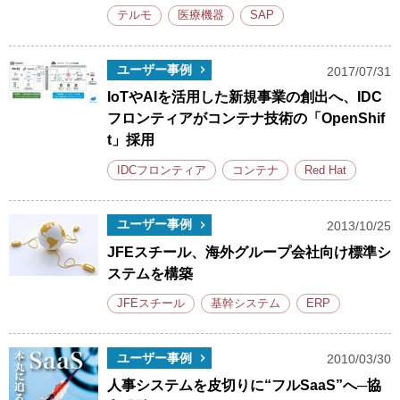
テルモ
医療機器
SAP
ユーザー事例
2017/07/31
IoTやAIを活用した新規事業の創出へ、IDC
フロンティアがコンテナ技術の「OpenShif
t」採用
IDCフロンティア
コンテナ
Red Hat
ユーザー事例
2013/10/25
JFEスチール、海外グループ会社向け標準シ
ステムを構築
JFEスチール
基幹システム
ERP
ユーザー事例
2010/03/30
人事システムを皮切りに“フルSaaS”へ─協