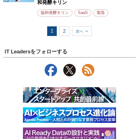
和発酵キリン
協和発酵キリン
SaaS
製造
1
2
次へ
>
IT Leadersをフォローする