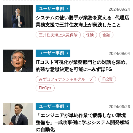
ユーザー事例
2024/09/24
システムの使い勝手が業務を変える─代理店
業務支援で三井住友海上が実践したこと
三井住友海上火災保険
保険
金融
ユーザー事例
2024/09/04
ITコスト可視化が業務部門との対話を深め、
的確な意思決定を可能に─みずほFG
みずほフィナンシャルグループ
IT投資
FinOps
ユーザー事例
2024/06/26
「エンジニアが単純作業で疲弊しない環境
整備を」─成功事例に学ぶシステム開発領域
の自動化