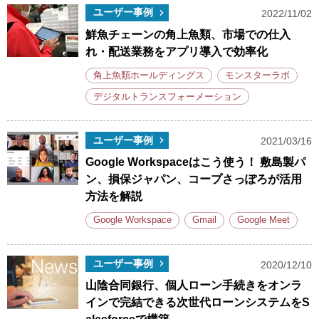
ユーザー事例
2022/11/02
鮮魚チェーンの角上魚類、市場での仕入
れ・配送業務をアプリ導入で効率化
角上魚類ホールディングス
モンスターラボ
デジタルトランスフォーメーション
ユーザー事例
2021/03/16
Google Workspaceはこう使う！ 敷島製パ
ン、損保ジャパン、コープさっぽろが活用
方法を解説
Google Workspace
Gmail
Google Meet
ユーザー事例
2020/12/10
山陰合同銀行、個人ローン手続きをオンラ
インで完結できる次世代ローンシステムをS