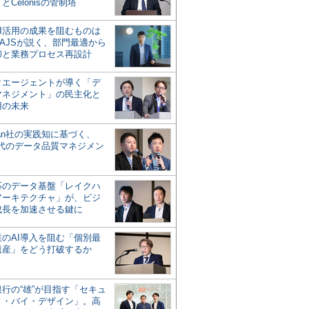
とCelonisの管制塔
AI活用の成果を阻むものは
AJSが説く、部門最適から
却と業務プロセス再設計
タエージェントが導く「デ
マネジメント」の民主化と
用の未来
san社の実践知に基づく、
時代のデータ品質マネジメン
対応のデータ基盤「レイクハ
アーキテクチャ」が、ビジ
成長を加速させる鍵に
業のAI導入を阻む「個別最
遺産」をどう打破するか
行の“雄”が目指す「セキュ
ィ・バイ・デザイン」。高