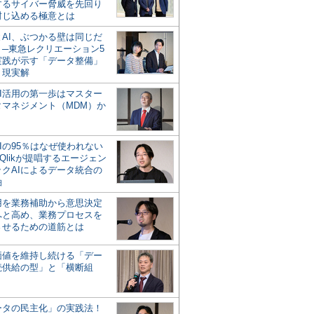
するサイバー脅威を先回り
封じ込める極意とは
とAI、ぶつかる壁は同じだ
」─東急レクリエーション5
実践が示す「データ整備」
う現実解
AI活用の第一歩はマスター
タマネジメント（MDM）か
Iの95％はなぜ使われない
Qlikが提唱するエージェン
ックAIによるデータ統合の
軸
活用を業務補助から意思決定
へと高め、業務プロセスを
させるための道筋とは
の価値を維持し続ける「デー
続供給の型」と「横断組
ータの民主化」の実践法！