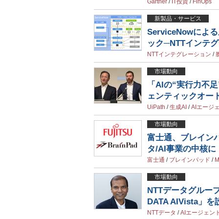
Gartner
/
IT投資
/
FinOps
新製品・サービス
ServiceNow
ック─NTTインテ
NTTインテグレーション
/
市場動向
「AIの“実行力不足
ェンティックオー
UiPath
/
生成AI
/
AIエージ
市場動向
富士通、ブレイン
タ/AI事業の中核に
富士通
/
ブレインパッド
/
市場動向
NTTデータグルー
DATA AIVista」
NTTデータ
/
AIエージェン