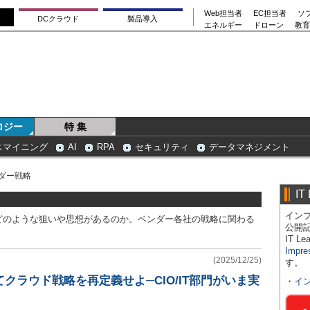
Web担当者
EC担当者
ソ
DCクラウド
製品導入
エネルギー
ドローン
教育
ロジー
特 集
スマイニング
AI
RPA
セキュリティ
データマネジメント
ダー戦略
IT
インプ
どのような狙いや思想があるのか。ベンダー各社の戦略に関わる
公開
IT 
Impre
(2025/12/25)
す。
てクラウド戦略を再定義せよ─CIO/IT部門がいま実
・
イ