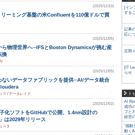
(2025/12/10)
[イン
する
リーミング基盤の米Confluentを110億ドルで買
記事
応に
(2025/12/05)
物理世界へ─IFSとBoston Dynamicsが挑む産
定期
転換
I
[IT
(2025/12/05)
らせ
ないデータファブリックを提供─AI/データ統合
udera
ト
ック
/
データレイク
AI R
(2025/12/02)
成功
プとJ
化ソフトをGitHubで公開、1.4nm設計の
経営
X」は2029年リリース
“感動
ュータ
動くA