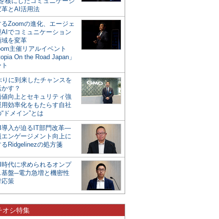
mを核にしたコミュニケーシ
革とAI活用法
るZoomの進化、エージェ
型AIでコミュニケーション
領域を変革
oom主催リアルイベント
opia On the Road Japan」
ート
年ぶりに到来したチャンスを
活かす？
価値向上とセキュリティ強
運用効率化をもたらす自社
“ドメイン”とは
I導入が迫るIT部門改革―
員エンゲージメント向上に
るRidgelinezの処方箋
AI時代に求められるオンプ
ス基盤─電力急増と機密性
対応策
チオシ特集