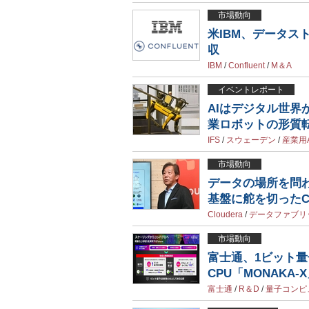
市場動向
米IBM、データスト
収
IBM
/
Confluent
/
M＆A
イベントレポート
AIはデジタル世界から
業ロボットの形質
IFS
/
スウェーデン
/
産業用A
市場動向
データの場所を問わ
基盤に舵を切ったClo
Cloudera
/
データファブリ
市場動向
富士通、1ビット量子
CPU「MONAKA-
富士通
/
R＆D
/
量子コンピ