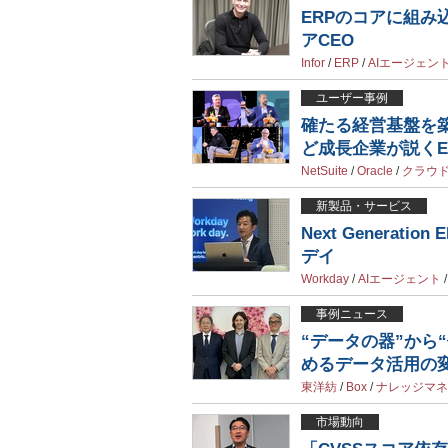
ERPのコアに組み
アCEO
Infor
/
ERP
/
AIエージェン
ユーザー事例
確たる経営基盤を築い
ど成長企業が説くE
NetSuite
/
Oracle
/
クラウド
新製品・サービス
Next Genera
デイ
Workday
/
AIエージェント
事例ニュース
“データの器”から
めるデータ活用の
東洋紡
/
Box
/
ナレッジマネ
市場動向