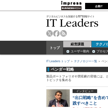
企業IT
デジタルビジネスを加速する専門情報サイト
経営課題
テクノ
トップ
ユーザー動向
プロセ
IT Leaders トップ
＞
テクノロジー一覧
＞ ベン
ベンダー戦略
製品ポートフォリオや買収劇の背後には、
トピックを集める
インタビュー
“出口戦略”を含め
践すべきこと